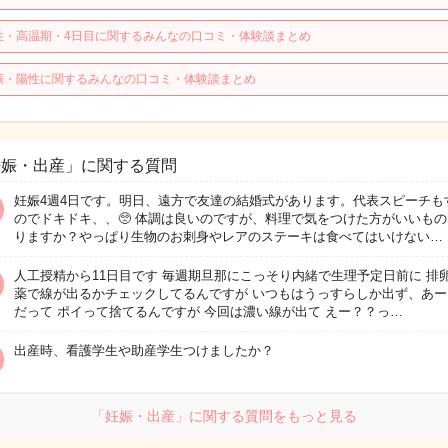
性・高温期・4日目に関するみんなの口コミ・体験談まとめ
娠・陽性に関するみんなの口コミ・体験談まとめ
妊娠・出産」に関する質問
妊娠4週4日です。明日、遠方で友達の結婚式があります。代表スピーチも
のでドキドキ、、🥺 体調は良いのですが、料理で気をつけた方がいいも
りますか？やっぱり生物のお刺身やレアのステーキは食べてはいけない…
人工授精から11日目です 毎週期旦那にこっそり内緒で生理予定日前に 排
薬で線が出るかチェックしてるんですが いつもはうっすらしか出ず、あー
だって ポイって捨てるんですが 今回は濃い線が出て えー？？っ…
出産時、看護学生や助産学生つけましたか？
「妊娠・出産」に関する質問をもっと見る