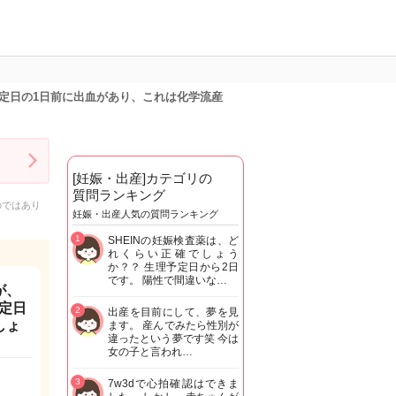
定日の1日前に出血があり、これは化学流産
[妊娠・出産]カテゴリの
質問ランキング
のではあり
妊娠・出産人気の質問ランキング
1
SHEINの妊娠検査薬は、ど
れくらい正確でしょう
か？？ 生理予定日から2日
です。 陽性で間違いな…
が、
定日
2
出産を目前にして、夢を見
しょ
ます。 産んでみたら性別が
違ったという夢です笑 今は
女の子と言われ…
3
7w3dで心拍確認はできま