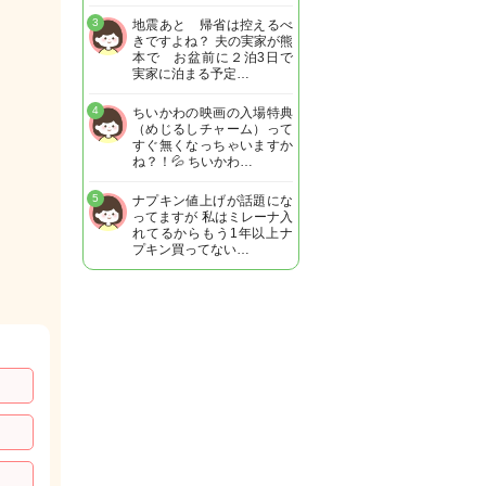
3
地震あと 帰省は控えるべ
きですよね？ 夫の実家が熊
本で お盆前に２泊3日で
実家に泊まる予定…
4
ちいかわの映画の入場特典
（めじるしチャーム）って
すぐ無くなっちゃいますか
ね？！💦 ちいかわ…
5
ナプキン値上げが話題にな
ってますが 私はミレーナ入
れてるからもう1年以上ナ
プキン買ってない…