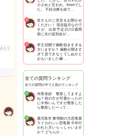
した。 しかし、赤ちゃんが
小さめと言われ、6mmでし
た。 不妊治療を経て…
4
皆さんのご意見をお聞かせ
ください！ 現在臨月なので
すが、出産予定日の2週間
前に夫の送別会が…
5
帝王切開で麻酔効きすぎる
に入り
1
方いますか？ 麻酔が聞きす
ぎて息できなくてしぬかと
おもいました😭 …
全ての質問ランキング
全ての質問の中で人気のランキング
1
仲里依紗 整形してますよ
ね？前の方が可愛かったの
に今怖いんですが整形した
ら整形したーって…
2
鹿児島市 黎明館の大恐竜展
ライカのシン恐竜展 今年行
かれた方いらっしゃいます
か？ どちらか…