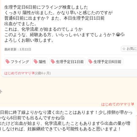
生理予定日6日前にフライング検査しました
くっきり 陽性が出ました。かなり早いと感じたのですが
普通6日前に出ますか？ また、本日生理予定日1日前
出血がでました。
これは、化学流産 が始まるのでしょうか
このような、経験ある方、いらっしゃいますでしょうか？😭💦
よろしくお願い致します。
お気
最終更新：3月22日
フライング
陽性
生理予定日1日前
生理予定日6日前
はじめてのママリ🔰
(2歳4ヶ月)
ト
はじめてのママリ🔰
4日前に終了線よりかなり濃く出たことはあります！少し排卵が早かっ
かなら6日前でも出るんですかね🤔
出たけど出血が始まり、化学流産したこともあります💦出血の量が増
りしなければ、妊娠継続できている可能性もあると思いますよ！