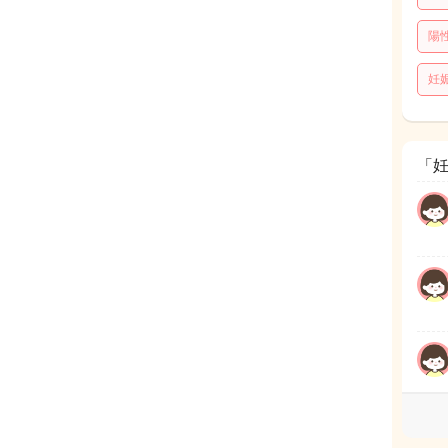
陽
妊
「