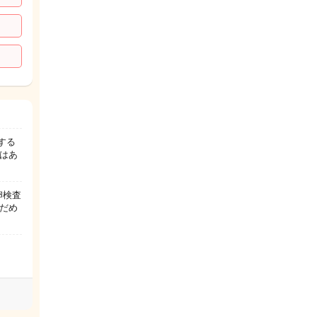
する
のはあ
卵検査
だめ