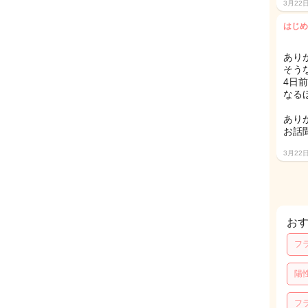
3月22
はじめ
ありが
そう
4日
なる
あり
お話
3月22
お
フ
陽
フ