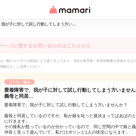
女性専用匿名QAアプ
リ・情報サイト
、我が子に対して試し行動してしまう方い…
は一般のユーザーの投稿により成り立っており、当社が医学的・科学的根拠を担保するも
理解の上、ご活用ください。
ココロ・悩み
愛着障害で、我が子に対して試し行動してしまう方いません
義母と同居…
愛着障害で、我が子に対して試し行動してしまう方いませんか？
義母と同居しているのですが、私が娘を叱った後決まってばあばのと
に行きます。
その後私が怒っているのが分かっているので、同じ空間の中で娘と義
仲良く笑って遊んでいて、私だけポツンと1人の状況になります。