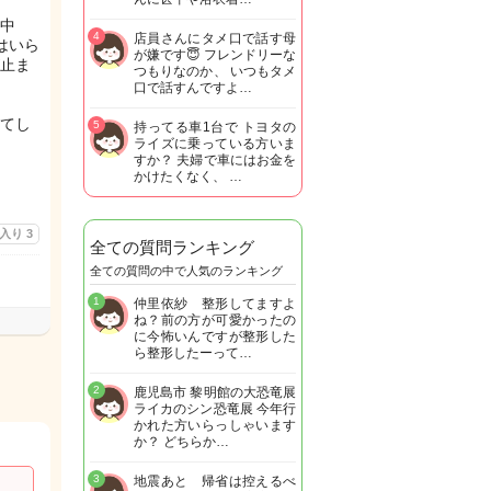
中
4
店員さんにタメ口で話す母
はいら
が嫌です😇 フレンドリーな
止ま
つもりなのか、 いつもタメ
口で話すんですよ…
てし
5
持ってる車1台で トヨタの
ライズに乗っている方いま
すか？ 夫婦で車にはお金を
かけたくなく、 …
に入り
3
全ての質問ランキング
全ての質問の中で人気のランキング
1
仲里依紗 整形してますよ
ね？前の方が可愛かったの
に今怖いんですが整形した
ら整形したーって…
2
鹿児島市 黎明館の大恐竜展
ライカのシン恐竜展 今年行
かれた方いらっしゃいます
か？ どちらか…
3
地震あと 帰省は控えるべ