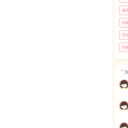
義
妊
安
妊
「