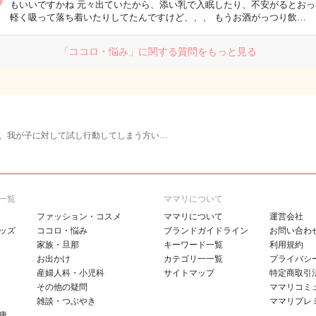
もいいですかね 元々出ていたから、添い乳で入眠したり、不安がるとおっ
軽く吸って落ち着いたりしてたんですけど、、、 もうお酒がっつり飲…
「ココロ・悩み」に関する質問をもっと見る
、我が子に対して試し行動してしまう方い…
一覧
ママリについて
ファッション・コスメ
ママリについて
運営会社
ッズ
ココロ・悩み
ブランドガイドライン
お問い合わ
家族・旦那
キーワード一覧
利用規約
お出かけ
カテゴリ一一覧
プライバシ
産婦人科・小児科
サイトマップ
特定商取引
その他の疑問
ママリコミ
雑談・つぶやき
ママリプレ
康