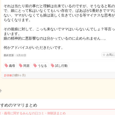
それは当たり前の事だと理解は出来ているのですが、そうなると私の
で、娘にとって私はいなくてもいい存在で、ばあばが1番好きでママ
ない、ママがいなくても娘は楽しく生きていける等マイナスな思考が
らなくなります。
その後娘に対して、こっち来ないでママはいらないんでしょ？等言っ
まいます。
娘の精神的に悪影響なのは分かっているのに止められません…。
何かアドバイスがいただきたいです。
お気
最終更新：3月22日
義母
同居
うなる
試し行動
まゆ🎀
(3歳6ヶ月)
ト
すすめのママリまとめ
月・義母に関するみんなの口コミ・体験談まとめ