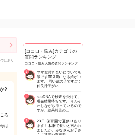
[ココロ・悩み]カテゴリの
質問ランキング
のではあり
ココロ・悩み人気の質問ランキング
1
ママ友付き合いについて相
談です🙇‍♂️ 3歳になる娘がい
ます。 同い歳の子ですごく
仲良行子がい…
か?
2
seeDNAで検査を受けて、
現在結果待ちです。 そわそ
わしながら待っているので
すが、結果報告の…
ころ
3
23日.保育園で夏祭りあり
母は
ます！ 私服で良いと言われ
ましたが、みなさんお子さ
んに甚平や浴衣着…