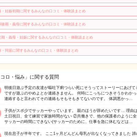
母・妊娠初期に関するみんなの口コミ・体験談まとめ
娠後期・義母に関するみんなの口コミ・体験談まとめ
定期・義母・妊娠に関するみんなの口コミ・体験談まとめ
娠・同居に関するみんなの口コミ・体験談まとめ
ココロ・悩み」に関する質問
明後日遊ぶ予定の友達が嘔吐下痢つらい死にそうってストーリーにあげて
ですが遊ぶのやめよとか連絡きません。 何時にこっちにつきそうかわかっ
連絡すると言われてその連絡もそもそもきてないのです。 体調悪かっ…
子供がスポ少でサッカーやっています。 親のほうが辞めたいです… 理由は
土日祝日、全て練習で家族時間がない ②共働きで、他の保護者のように全
サッカーの時間にできない(サッカーのために、仕事を急に休むなどは…
現在息子が半年です。 ここ1ヶ月どんどん母乳が出なくなってきました 諦