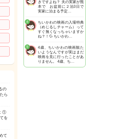
きですよね？ 夫の実家が熊
本で お盆前に２泊3日で
実家に泊まる予定…
4
ちいかわの映画の入場特典
（めじるしチャーム）って
すぐ無くなっちゃいますか
ね？！💦 ちいかわ…
5
4歳、ちいかわの映画観た
いようなんですが実はまだ
映画を見に行ったことがあ
りません。 4歳、ち…
るの
たら
 ①
てを
めて