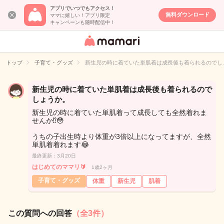
アプリでいつでもアクセス！
無料ダウンロード
ママに嬉しい！アプリ限定
キャンペーンも随時配信中！
女性専用匿名QA
アプリ・情報サ
トップ
子育て・グッズ
新生児の時に着ていた単肌着は成長後も着られるのでし
イト
新生児の時に着ていた単肌着は成長後も着られるので
しょうか。
新生児の時に着ていた単肌着って成長しても全然着れま
せんか⁉️😳
うちの子出生時より体重が3倍以上になってますが、全然
単肌着着れます😂
最終更新：3月20日
はじめてのママリ🔰
1歳2ヶ月
子育て・グッズ
体重
新生児
肌着
この質問への回答
（全3件）