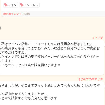
イオン
ランドセル
はじめてのママリ
(6歳)
ト
ママリ🔰
の羽はセイバン店舗に、フィットちゃんは展示会へ行きました。
らの店員さんも合ってますね〜みたいな感じで自分のところの商品お
めするだけですよ。
ならイオン行けばその場で複数メーカーが比べられて分かりやすかっ
もします。
ンにもランドセル担当の販売員いますよ☺️
日
はじめてのママリ🔰
行きましたが、そこまでフィット感とかみてもらった感じはないです
さん背負わせてもらえましたが…。
ンとかで試着するでも充分だと思います