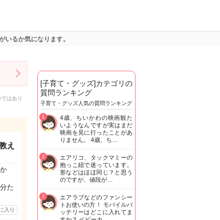
がいるか気になります。
[子育て・グッズ]カテゴリの
質問ランキング
のではあり
子育て・グッズ人気の質問ランキング
1
4歳、ちいかわの映画観た
いようなんですが実はまだ
映画を見に行ったことがあ
りません。 4歳、ち…
教え
2
エアリコ、タックマミーの
抱っこ紐で迷っています。
か
形などはほほ同じ？と思う
のですが、値段が…
分た
3
エアラブなどのファンシー
トお使いの方！ モバイルバ
に入り
ッテリーはどこに入れてま
すか？ ベビーカ…