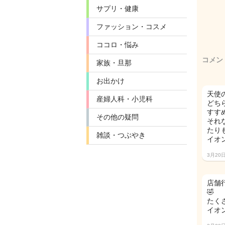
サプリ・健康
ファッション・コスメ
ココロ・悩み
コメン
家族・旦那
お出かけ
天使
産婦人科・小児科
どち
すす
その他の疑問
それ
たり
雑談・つぶやき
イオ
3月20
店舗
🤣
たく
イオ