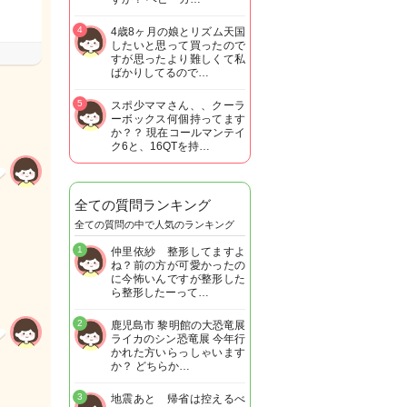
4
4歳8ヶ月の娘とリズム天国
したいと思って買ったので
すが思ったより難しくて私
ばかりしてるので…
5
スポ少ママさん、、クーラ
ーボックス何個持ってます
か？？ 現在コールマンテイ
ク6と、16QTを持…
全ての質問ランキング
全ての質問の中で人気のランキング
1
仲里依紗 整形してますよ
ね？前の方が可愛かったの
に今怖いんですが整形した
ら整形したーって…
2
鹿児島市 黎明館の大恐竜展
ライカのシン恐竜展 今年行
かれた方いらっしゃいます
か？ どちらか…
3
地震あと 帰省は控えるべ