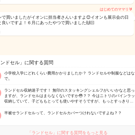
日
はじめてのママリ🔰
ンで買いましたがイオンに担当者さんいますよ😊イオンも展示会の日
と良いですよ！６月にあったやつで買いました🙌🏻
日
ランドセル」に関する質問
小学校入学にどれくらい費用かかりましたか？ ランドセルや制服などはな
で。
ランドセル収納迷子です！ 無印のスタッキングシェルフがいいかなと思っ
ますが、ランドセルはまらなくないですか😳？？ 今はニトリのパインラ
収納していて、子どももとっても使いやすそうですが、もっとすっきり…
半被せランドセルって、ランドセルカバーつけれないですよね？？
「ランドセル」に関する質問をもっと見る