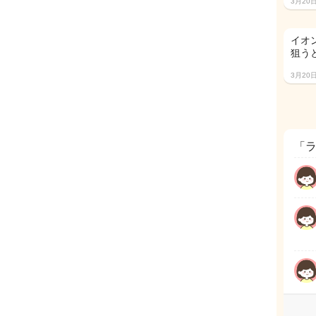
3月20
イオ
狙う
3月20
「