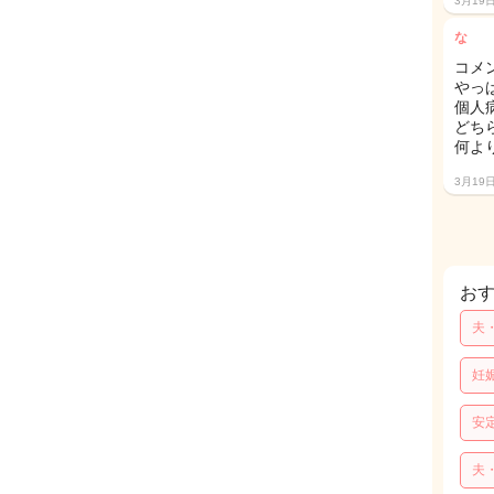
3月19
な
コメ
やっ
個人
どち
何よ
3月19
お
夫
妊
安
夫