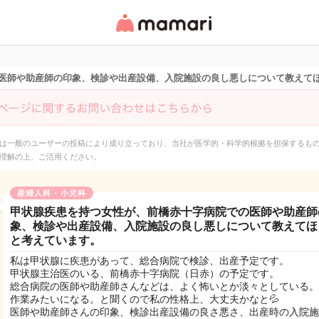
女性専用匿名QAアプ
リ・情報サイト
医師や助産師の印象、検診や出産設備、入院施設の良し悪しについて教えて
は一般のユーザーの投稿により成り立っており、当社が医学的・科学的根拠を担保するも
理解の上、ご活用ください。
産婦人科・小児科
甲状腺疾患を持つ女性が、前橋赤十字病院での医師や助産師
象、検診や出産設備、入院施設の良し悪しについて教えてほ
と考えています。
私は甲状腺に疾患があって、総合病院で検診、出産予定です。
甲状腺主治医のいる、前橋赤十字病院（日赤）の予定です。
総合病院の医師や助産師さんなどは、よく怖いとか淡々としている。
作業みたいになる。と聞くので私の性格上、大丈夫かなと💦
医師や助産師さんの印象、検診出産設備の良さ悪さ、出産時の入院施