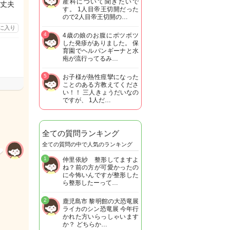
産科について聞きたいで
丈夫
す。 1人目帝王切開だった
ので2人目帝王切開の…
に入り
4
4歳の娘のお腹にボツボツ
した発疹がありました。 保
育園でヘルパンギーナと水
疱が流行ってるみ…
5
お子様が熱性痙攣になった
ことのある方教えてくださ
い！！ 三人きょうだいなの
ですが、 1人だ…
全ての質問ランキング
全ての質問の中で人気のランキング
1
仲里依紗 整形してますよ
ね？前の方が可愛かったの
に今怖いんですが整形した
ら整形したーって…
2
鹿児島市 黎明館の大恐竜展
ライカのシン恐竜展 今年行
かれた方いらっしゃいます
か？ どちらか…