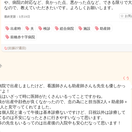
や、病院の対応など、良かった点、悪かった点など、できる限りで大
なので、教えていただきたいです。よろしくお願いします。
お気
最終更新：3月19日
出産時
夫
検診
総合病院
施設
助産師
前橋赤十字病院
な
(妊娠27週目)
ト
くう
病院で出産しましたけど、看護師さんも助産師さんも先生も優しかっ
すよ！
点はいざって時に医師がたくさんいるってことですかね。
娘が出産中顔色が良くなかったので、念の為にと担当医2人＋助産師＋
2人と見守ってくれてました。
は個人院と違って午後は基本診療ないですけど、日祝以外は診療して
てるのは不安になったときに行きやすいなって思います。
科の先生もいるってのは出産後の入院中も安心だなって思います！