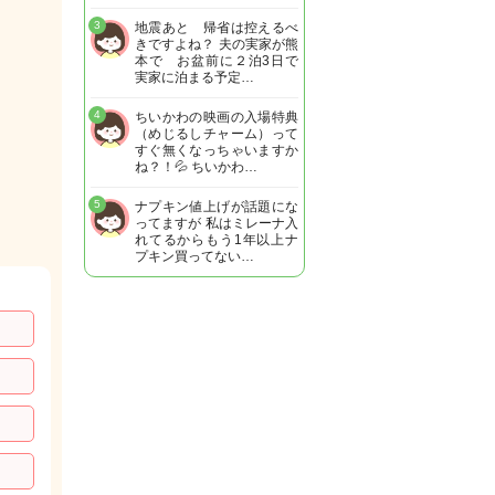
3
地震あと 帰省は控えるべ
きですよね？ 夫の実家が熊
本で お盆前に２泊3日で
実家に泊まる予定…
4
ちいかわの映画の入場特典
（めじるしチャーム）って
すぐ無くなっちゃいますか
ね？！💦 ちいかわ…
5
ナプキン値上げが話題にな
ってますが 私はミレーナ入
れてるからもう1年以上ナ
プキン買ってない…