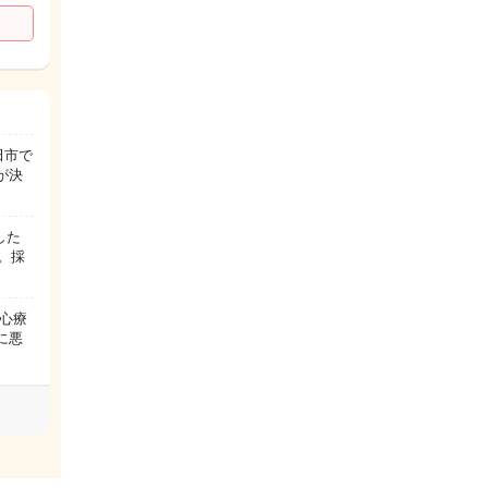
田市で
が決
した
。採
心療
に悪