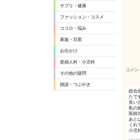
サプリ・健康
ファッション・コスメ
ココロ・悩み
家族・旦那
お出かけ
産婦人科・小児科
コメン
その他の疑問
雑談・つぶやき
総合
たで
良い
私の
医師
あと
くれ
小児