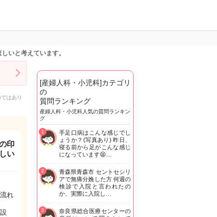
ほしいと考えています。
[産婦人科・小児科]カテゴリ
の
のではあり
質問ランキング
産婦人科・小児科人気の質問ランキン
グ
1
手足口病はこんな感じでし
ょうか？(写真あり) 昨日、
の印
寝る前から足がこんな感じ
しい
になっています😫…
2
青森県青森市 セントセシリ
アで無痛分娩した方 何週の
検診で入院と言われたの
か、実際に入院し…
流れ
3
奈良県総合医療センターの
設