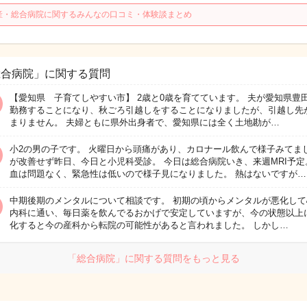
産・総合病院に関するみんなの口コミ・体験談まとめ
総合病院」に関する質問
【愛知県 子育てしやすい市】 2歳と0歳を育てています。 夫が愛知県豊
勤務することになり、秋ごろ引越しをすることになりましたが、引越し先
まりません。 夫婦ともに県外出身者で、愛知県には全く土地勘が…
小2の男の子です。 火曜日から頭痛があり、カロナール飲んで様子みてま
が改善せず昨日、今日と小児科受診。 今日は総合病院いき、来週MRI予定
血は問題なく、緊急性は低いので様子見になりました。 熱はないですが…
中期後期のメンタルについて相談です。 初期の頃からメンタルが悪化して
内科に通い、毎日薬を飲んでるおかげで安定していますが、今の状態以上
化すると今の産科から転院の可能性があると言われました。 しかし…
「総合病院」に関する質問をもっと見る