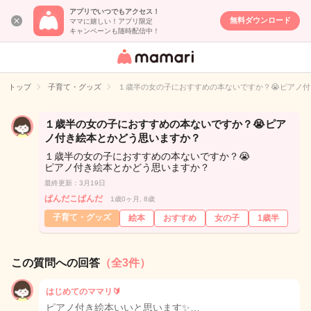
アプリでいつでもアクセス！
無料ダウンロード
ママに嬉しい！アプリ限定
キャンペーンも随時配信中！
女性専用匿名QA
アプリ・情報サ
トップ
子育て・グッズ
１歳半の女の子におすすめの本ないですか？😭ピアノ
イト
１歳半の女の子におすすめの本ないですか？😭ピア
ノ付き絵本とかどう思いますか？
１歳半の女の子におすすめの本ないですか？😭
ピアノ付き絵本とかどう思いますか？
最終更新：3月19日
ぱんだこぱんだ
1歳0ヶ月, 8歳
子育て・グッズ
絵本
おすすめ
女の子
1歳半
この質問への回答
（全3件）
はじめてのママリ🔰
ピアノ付き絵本いいと思います✨…