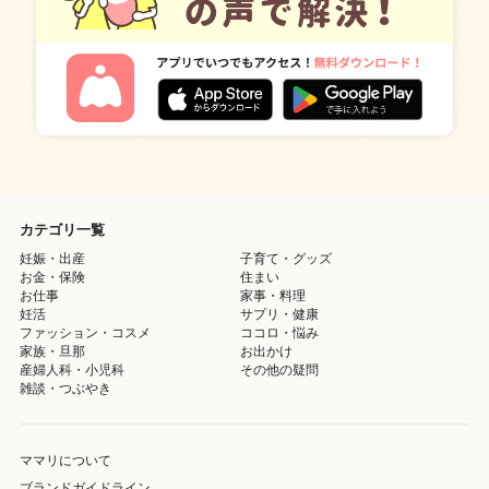
カテゴリ一覧
妊娠・出産
子育て・グッズ
お金・保険
住まい
お仕事
家事・料理
妊活
サプリ・健康
ファッション・コスメ
ココロ・悩み
家族・旦那
お出かけ
産婦人科・小児科
その他の疑問
雑談・つぶやき
ママリについて
ブランドガイドライン