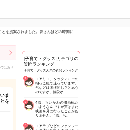
ことを提案されました。皆さんはどの時間に
[子育て・グッズ]カテゴリの
質問ランキング
のではあり
子育て・グッズ人気の質問ランキング
1
エアリコ、タックマミーの
抱っこ紐で迷っています。
形などはほほ同じ？と思う
のですが、値段が…
ていま
ことを
2
4歳、ちいかわの映画観た
いようなんですが実はまだ
映画を見に行ったことがあ
りません。 4歳、ち…
3
エアラブなどのファンシー