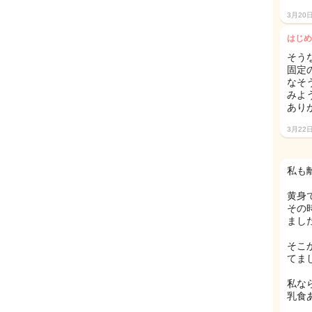
3月20
はじめ
そう
固定
なそ
みよ
ありが
3月22
私も
黄身
その
まし
そこ
てま
私な
乳食