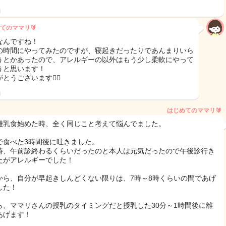
日
てのママリ🔰
なんですね！
の時間にやってみたのですが、寝起きだったりであんまりいら
うとかあったので、アレルギーの以外はもう少し柔軟にやって
うと思います！
とうございます🙇‍♀️
日
はじめてのママリ🔰
離乳食始めた時、全く同じこと考えて悩んでました。
で食べた3時間後に吐きました。
時、午前診終わるくらいだったのと本人は元気だったので午後診行き
たがアレルギーでした！
から、自分が早起きしんどくない限りは、7時～8時くらいの間であげ
した！
ら、ママリさんの授乳のタイミングだと授乳した30分～1時間後に離
あげます！