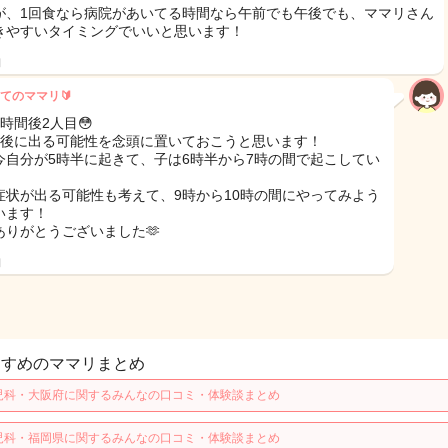
が、1回食なら病院があいてる時間なら午前でも午後でも、ママリさん
きやすいタイミングでいいと思います！
日
てのママリ🔰
時間後2人目😳
間後に出る可能性を念頭に置いておこうと思います！
今自分が5時半に起きて、子は6時半から7時の間で起こしてい
。
症状が出る可能性も考えて、9時から10時の間にやってみよう
います！
ありがとうございました🫶
日
すすめのママリまとめ
児科・大阪府に関するみんなの口コミ・体験談まとめ
児科・福岡県に関するみんなの口コミ・体験談まとめ