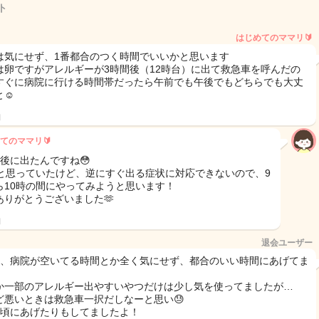
ト
はじめてのママリ🔰
は気にせず、1番都合のつく時間でいいかと思います
は卵ですがアレルギーが3時間後（12時台）に出て救急車を呼んだの
すぐに病院に行ける時間帯だったら午前でも午後でもどちらでも大丈
☺️
日
てのママリ🔰
間後に出たんですね😳
時と思っていたけど、逆にすぐ出る症状に対応できないので、9
ら10時の間にやってみようと思います！
ありがとうございました🫶
日
退会ユーザー
目、病院が空いてる時間とか全く気にせず、都合のいい時間にあげてま
。
か一部のアレルギー出やすいやつだけは少し気を使ってましたが…
ど悪いときは救急車一択だしなーと思い😓
:00頃にあげたりもしてましたよ！