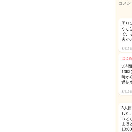
コメン
周り
うち
で、
夫かと
3月19
はじめ
3時
13
時か
返信
3月19
3人
した
卵と
よほ
13