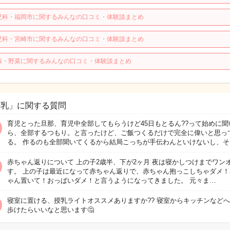
児科・福岡市に関するみんなの口コミ・体験談まとめ
児科・宮崎市に関するみんなの口コミ・体験談まとめ
娠・野菜に関するみんなの口コミ・体験談まとめ
授乳」に関する質問
育児とった旦那、育児中全部してもらうけど45日もとるん??って始めに聞
ら、全部するつもり。と言ったけど、ご飯つくるだけで完全に偉いと思っ
る。 作るのも全部聞いてくるから結局こっちが手伝わんといけないし、そ
赤ちゃん返りについて 上の子2歳半、下が2ヶ月 夜は寝かしつけまでワン
す。 上の子は最近になって赤ちゃん返りで、赤ちゃん抱っこしちゃダメ！
ゃん置いて！おっぱいダメ！と言うようになってきました。 元々ま…
寝室に置ける、授乳ライトオススメありますか?? 寝室からキッチンなど
歩けたらいいなと思います🤔