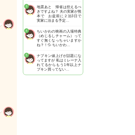
3
地震あと 帰省は控えるべ
きですよね？ 夫の実家が熊
本で お盆前に２泊3日で
実家に泊まる予定…
4
ちいかわの映画の入場特典
（めじるしチャーム）って
すぐ無くなっちゃいますか
ね？！💦 ちいかわ…
5
ナプキン値上げが話題にな
ってますが 私はミレーナ入
れてるからもう1年以上ナ
プキン買ってない…