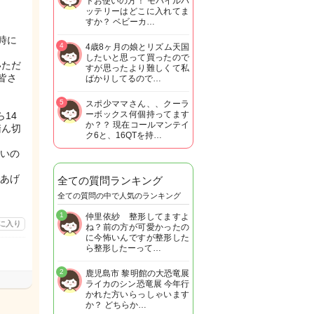
トお使いの方！ モバイルバ
ッテリーはどこに入れてま
すか？ ベビーカ…
時に
4
4歳8ヶ月の娘とリズム天国
したいと思って買ったので
いただ
すが思ったより難しくて私
皆さ
ばかりしてるので…
5
スポ少ママさん、、クーラ
ーボックス何個持ってます
14
か？？ 現在コールマンテイ
踏ん切
ク6と、16QTを持…
いの
あげ
全ての質問ランキング
全ての質問の中で人気のランキング
1
仲里依紗 整形してますよ
に入り
ね？前の方が可愛かったの
に今怖いんですが整形した
ら整形したーって…
2
鹿児島市 黎明館の大恐竜展
ライカのシン恐竜展 今年行
かれた方いらっしゃいます
か？ どちらか…