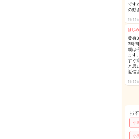
です
の動
3月19
はじめ
黄身3
3時
朝は
ます
すぐ
と思
返信
3月19
お
小
小