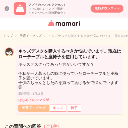
アプリでいつでもアクセス！
無料ダウンロード
ママに嬉しい！アプリ限定
キャンペーンも随時配信中！
女性専用匿名QA
アプリ・情報サ
トップ
子育て・グッズ
キッズデスクを購入するべきか悩んでいます。現在はロ
イト
キッズデスクを購入するべきか悩んでいます。現在は
ローテーブルと座椅子を使用しています。
キッズデスクってあった方がいいですか？
今私が一人暮らしの時に使っていたローテーブルと座椅
子を置いています。
子供のちゃんとしたのを買ってあげるかで悩んでいます
🤔
最終更新：3月18日
はじめてのママリ🔰
子育て・グッズ
キッズ
椅子
この質問への回答
（全1件）