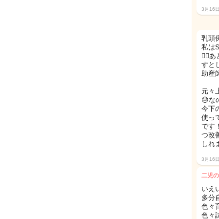
3月16
乳頭
私は
🙆
すと
助産
元々
😓
今下
使っ
です
つ改
しれ
3月16
二児の
いえ
多分
色々
色々