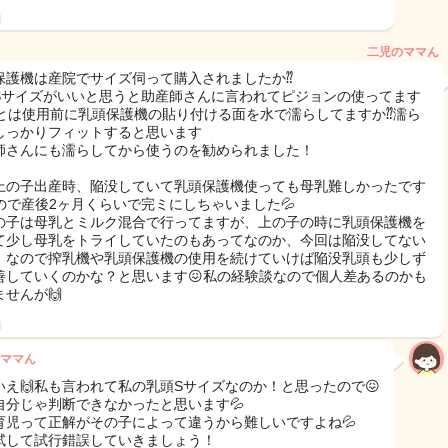
日
二児のママん
保護機は産院でサイズ伺って購入されましたか⁇
Sサイズがいいと思うと助産師さんに言われてピジョンの使ってます
‍♀️あとは使用前に乳頭保護機の貼り付ける面を水で濡らしてますか⁇濡ら
しっかりフィットすると思います
師さんにも濡らしてから使うのを勧められました！
上の子出産時、陥没していて乳頭保護機使っても母乳難しかったです
なので産後2ヶ月くらいで完ミにしちゃいました💦
の子は母乳とミルク混合で行ってますが、上の子の時に乳頭保護機を
て少し母乳をトライしていたのもあってなのか、今回は陥没してない
！なので搾乳機や乳頭保護機の使用を続けていけば陥没乳頭も少しず
善していくのかな？と思います😖私の経験談なので個人差あるのかも
ませんが🙌
日
ママん
いえ🙌私も言われて私の乳頭Sサイズなのか！と思ったので😖
自分じゃ判断できなかったと思います💦
育児って正解がその子によって違うから難しいですよね💦
試して試行錯誤していきましょう！