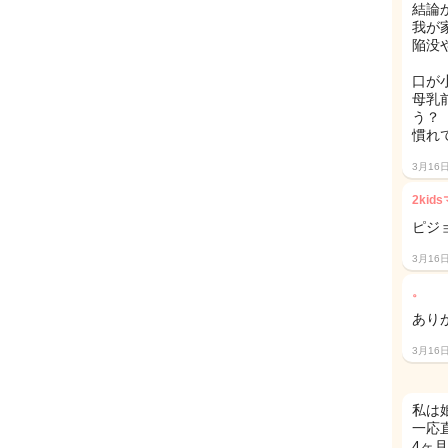
結論
我が
陥没
口が
母乳
う？
慣れ
3月16
2kid
ピジ
3月16
。
あり
3月16
私は
一応
4ヶ