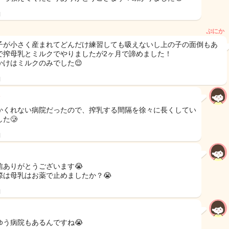
日
ぷにか
子が小さく産まれてどんだけ練習しても吸えないし上の子の面倒もあ
で搾母乳とミルクでやりましたが2ヶ月で諦めました！
かけはミルクのみでした😌
日
かくれない病院だったので、搾乳する間隔を徐々に長くしてい
た🥲
日
信ありがとうございます😭
際は母乳はお薬で止めましたか？😭
日
ゆう病院もあるんですね😭