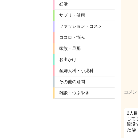
妊活
サプリ・健康
ファッション・コスメ
ココロ・悩み
家族・旦那
お出かけ
産婦人科・小児科
その他の疑問
コメン
雑談・つぶやき
2人
して
陥没
た😭