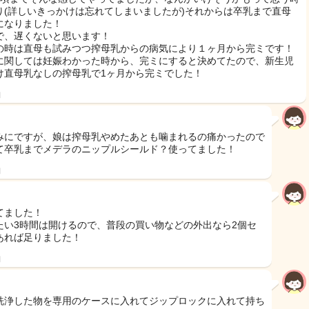
り(詳しいきっかけは忘れてしまいましたが)それからは卒乳まで直母
になりました！
で、遅くないと思います！
の時は直母も試みつつ搾母乳からの病気により１ヶ月から完ミです！
に関しては妊娠わかった時から、完ミにすると決めてたので、新生児
け直母乳なしの搾母乳で1ヶ月から完ミでした！
日
みにですが、娘は搾母乳やめたあとも噛まれるの痛かったので
て卒乳までメデラのニップルシールド？使ってました！
日
てました！
たい3時間は開けるので、普段の買い物などの外出なら2個セ
あれば足りました！
日
洗浄した物を専用のケースに入れてジップロックに入れて持ち