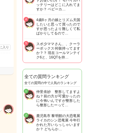
トお使いの方！ モバイルバ
ッテリーはどこに入れてま
すか？ ベビーカ…
4
4歳8ヶ月の娘とリズム天国
したいと思って買ったので
すが思ったより難しくて私
ばかりしてるので…
5
スポ少ママさん、、クーラ
に入り
ーボックス何個持ってます
か？？ 現在コールマンテイ
ク6と、16QTを持…
全ての質問ランキング
全ての質問の中で人気のランキング
1
仲里依紗 整形してますよ
ね？前の方が可愛かったの
に今怖いんですが整形した
ら整形したーって…
2
鹿児島市 黎明館の大恐竜展
ライカのシン恐竜展 今年行
かれた方いらっしゃいます
か？ どちらか…