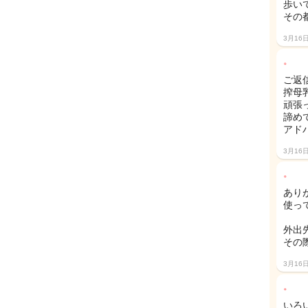
歩い
その
3月16
。
ご返
搾母
頑張
諦め
アド
3月16
。
あり
使っ
外出
その
3月16
。
いろ