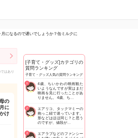
ヶ月になるので遅いでしょうか？缶ミルクに
[子育て・グッズ]カテゴリの
質問ランキング
のではあり
子育て・グッズ人気の質問ランキング
1
4歳、ちいかわの映画観た
いようなんですが実はまだ
映画を見に行ったことがあ
りません。 4歳、ち…
母の
月に
2
エアリコ、タックマミーの
かけ
抱っこ紐で迷っています。
形などはほほ同じ？と思う
のですが、値段が…
3
エアラブなどのファンシー