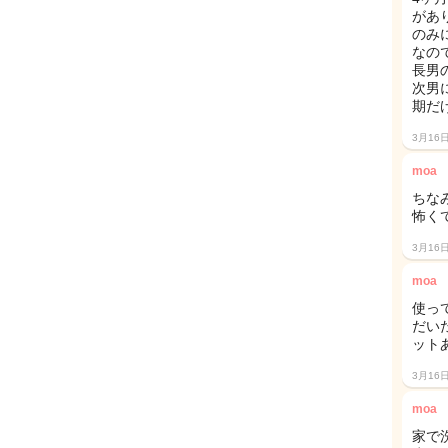
があ
のみ
なの
長男
次男
期だ
3月16
moa
ちな
怖く
3月16
moa
使っ
だい
ット
3月16
moa
家で