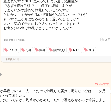
産まれてすぐNICUに入ってしまい直母の練習が
できず➕陥没乳頭で、、何度か練習しまたが
うまくいかず諦めて搾乳しているのですが
とにかく手間がかかるので直母がんばりたいのですが
もうすぐ三ヶ月になるのでもう遅いでしょうか？
また、諦めて缶ミにした方いらっしゃいますか？
お出かけの際は搾乳はどうしていましたか？
お気
最終更新：3月16日
ミルク
母乳
搾乳
陥没乳頭
NICU
直母
。
(生後7ヶ月)
ト
2kidsママ
目が早産でNICUに入ってたので搾乳して届けて足りない分はミルク足
もらってました☺️
ではないですが、乳首が小さめだったので咥えさせるのは苦労しまし