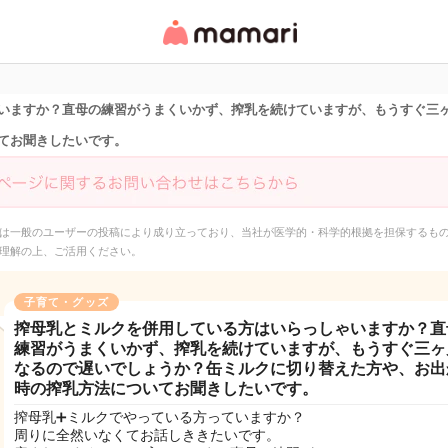
女性専用匿名QAアプ
リ・情報サイト
いますか？直母の練習がうまくいかず、搾乳を続けていますが、もうすぐ三
てお聞きしたいです。
は一般のユーザーの投稿により成り立っており、当社が医学的・科学的根拠を担保するも
理解の上、ご活用ください。
子育て・グッズ
搾母乳とミルクを併用している方はいらっしゃいますか？直
練習がうまくいかず、搾乳を続けていますが、もうすぐ三ヶ
なるので遅いでしょうか？缶ミルクに切り替えた方や、お出
時の搾乳方法についてお聞きしたいです。
搾母乳➕ミルクでやっている方っていますか？
周りに全然いなくてお話しききたいです。