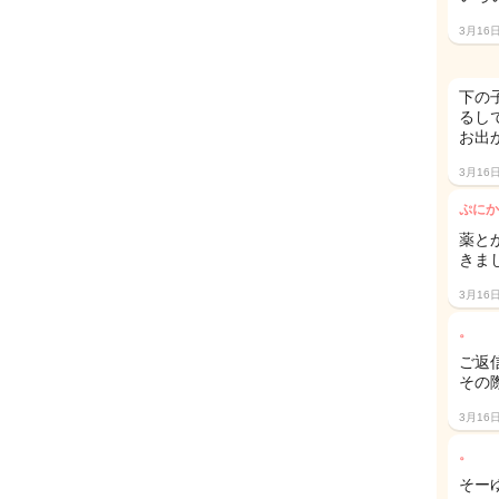
3月16
下の
るし
お出
3月16
ぷにか
薬と
きまし
3月16
。
ご返
その
3月16
。
そー