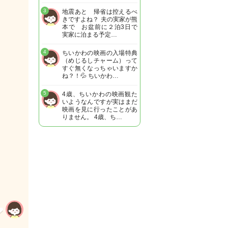
3
地震あと 帰省は控えるべ
きですよね？ 夫の実家が熊
本で お盆前に２泊3日で
実家に泊まる予定…
4
ちいかわの映画の入場特典
（めじるしチャーム）って
すぐ無くなっちゃいますか
ね？！💦 ちいかわ…
5
4歳、ちいかわの映画観た
いようなんですが実はまだ
映画を見に行ったことがあ
りません。 4歳、ち…