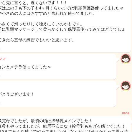
から先に言うと、遅くないです！！！
家は上の子も下の子も4ヶ月くらいまでは乳頭保護器使ってました☺️
や小さめの人にはおすすめと言われて使ってました。
小さくて滑ったりして咥えにくいのかもです。
前に乳頭マッサージして柔らかくして保護器使ってみてはどうでしょ
てきたら直母の練習でもいいと思います。
日
sママ
ョンとメデラ使ってました☺️
日
がとうございます！
日
moa
娘完母でしたが、最初の頃は搾母乳メインでした！
直母もやってましたが、結局不安になり搾母乳もあげる感じでした！
月頃までそんな感じでやってましたが、なんかいけそうかもって思う時