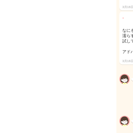
3月16
。
なに
濡ら
試し
アド
3月16