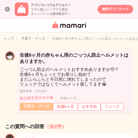
アプリでいつでもアクセス！
無料ダウンロード
ママに嬉しい！アプリ限定
キャンペーンも随時配信中！
女性専用匿名QA
アプリ・情報サ
トップ
子育て・グッズ
生後6ヶ月の赤ちゃん用のごっつん防止ヘルメットはあ
イト
生後6ヶ月の赤ちゃん用のごっつん防止ヘルメットは
ありますか。
ごっつん防止のヘルメットおすすめありますか🥺？
生後6ヶ月ちょっとでお座りし始めて
まだふらふらと今日前に倒れてしまったので
リュックではなくてヘルメット探してます😭
最終更新：3月16日
はじめてのママリ🔰
生後11ヶ月
子育て・グッズ
生後6ヶ月
おすすめ
リュック
この質問への回答
（全2件）