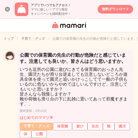
アプリでいつでもアクセス！
無料ダウンロード
ママに嬉しい！アプリ限定
キャンペーンも随時配信中！
女性専用匿名QA
アプリ・情報サ
トップ
子育て・グッズ
公園での保育園の先生の行動が危険だと感じています。
イト
公園での保育園の先生の行動が危険だと感じていま
す。注意しても良いか、皆さんはどう思いますか。
いつも近所の公園に遊びにきてる保育園のおっさん先
生、園児たちが滑り台逆走しても注意しないどころか遊
具全体を使って園児と追いかけっこしてて一般の子供も
いるのに危ないからやめてほしいんですけど、注意して
もいいと思いますか？
皆さんなら我慢しますか？
靴や荷物も滑り台の下に乱雑に置いてあって邪魔すぎま
す、、
最終更新：3月13日
はじめてのママリ🔰
子育て・グッズ
保育園
遊び
先生
靴
園児
体
公園