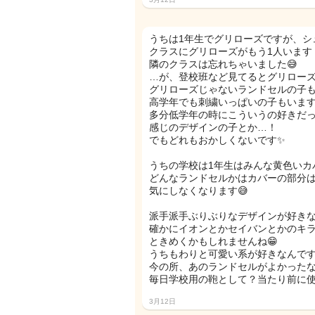
うちは1年生でグリローズですが、シ
クラスにグリローズがもう1人います
隣のクラスは忘れちゃいました😅
…が、登校班など見てるとグリロー
グリローズじゃないランドセルの子
高学年でも刺繍いっぱいの子もいま
多分低学年の時にこういうの好きだ
感じのデザインの子とか…！
でもどれもおかしくないです✨
うちの学校は1年生はみんな黄色いカ
どんなランドセルかはカバーの部分
気にしなくなります😅
派手派手ぶりぶりなデザインが好き
確かにイオンとかセイバンとかのキ
ときめくかもしれませんね😁
うちもわりと可愛い系が好きなんで
今の所、あのランドセルがよかった
毎日学校用の鞄として？当たり前に使
3月12日