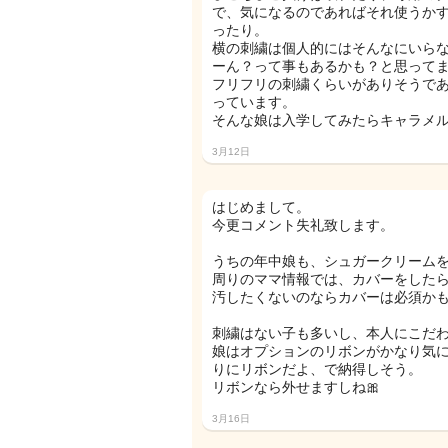
で、気になるのであればそれ使うか
ったり。
横の刺繍は個人的にはそんなにいら
ーん？って事もあるかも？と思って
フリフリの刺繍くらいがありそうで
っています。
そんな娘は入学してみたらキャラメ
3月12日
はじめまして。
今更コメント失礼致します。
うちの年中娘も、シュガークリームを
周りのママ情報では、カバーをした
汚したくないのならカバーは必須かも
刺繍はない子も多いし、本人にこだ
娘はオプションのリボンがかなり気
りにリボンだよ、で納得しそう。
リボンなら外せますしね🎀
3月16日