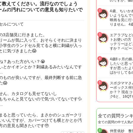
のですが、値
て教えてください。流行なのでしょう
ームの汚れについての意見も知りたいで
2
4歳、ちいか
いようなんで
映画を見に行
ドセルについて
りません。 4
の3店舗見に行きました。
3
エアラブなど
トお使いの方
リームが気に入って、おそらくそれに決まり
ッテリーはど
小学生のランドセル見てると横に刺繍が入っ
すか？ ベビー
とに気づきました😱
4
4歳8ヶ月の
ね？あった方がいい？😭
したいと思っ
ぃとかイオンとか？刺繍あるみたいなんです
すが思ったよ
…
ばかりしてる
のものが良いんですが、最終判断する前に急
😱
5
スポ少ママさ
ーボックス何
か？？ 現在
せん、カタログも見せてないし
ク6と、16Q
もちゃんと見てないので気づいてないです💦
…
まると思っていたら、まさかのシュガークリ
全ての質問ラン
いいんですが、カバーつけても横とかとか汚
全ての質問の中で人気
方の意見も聞きたいです🥹
1
仲里依紗 整