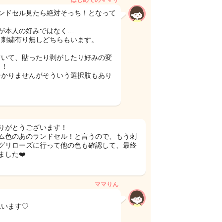
はじめてのママリ
ンドセル見たら絶対そっち！となって
が本人の好みではなく…
と刺繍有り無しどちらもいます。
ていて、貼ったり剥がしたり好みの変
よ！
分かりませんがそういう選択肢もあり
りがとうございます！
ム色のあのランドセル！と言うので、もう刺
グリローズに行って他の色も確認して、最終
した❤️
ママりん
思います♡