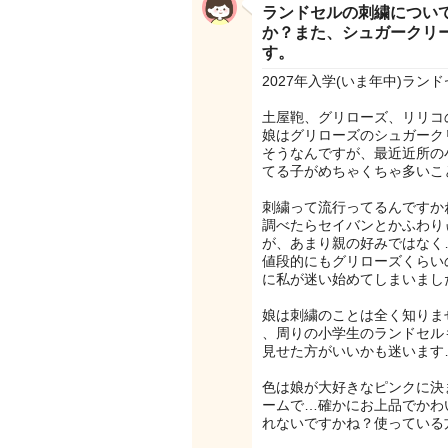
ランドセルの刺繍につい
か？また、シュガークリ
す。
2027年入学(いま年中)ラン
土屋鞄、グリローズ、リリコ
娘はグリローズのシュガーク
そうなんですが、最近近所の
てる子がめちゃくちゃ多いこ
刺繍って流行ってるんですか
調べたらセイバンとかふわり
が、あまり親の好みではなく
値段的にもグリローズくらい
に私が迷い始めてしまいました
娘は刺繍のことは全く知りま
、周りの小学生のランドセル
見せた方がいいかも迷います
色は娘が大好きなピンクに決
ームで…確かにお上品でかわ
れないですかね？使っている