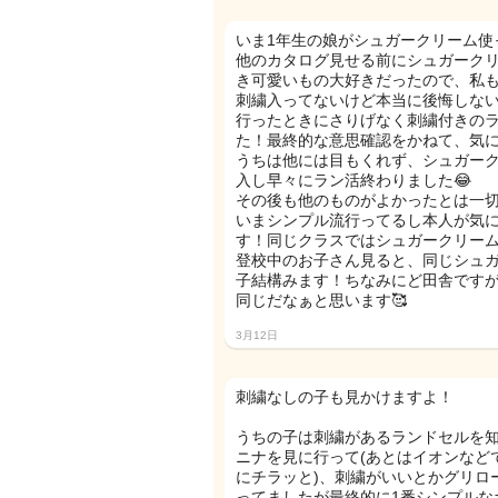
いま1年生の娘がシュガークリーム使
他のカタログ見せる前にシュガーク
き可愛いもの大好きだったので、私
刺繍入ってないけど本当に後悔しな
行ったときにさりげなく刺繍付きの
た！最終的な意思確認をかねて、気に
うちは他には目もくれず、シュガーク
入し早々にラン活終わりました😂
その後も他のものがよかったとは一切
いまシンプル流行ってるし本人が気
す！同じクラスではシュガークリーム
登校中のお子さん見ると、同じシュ
子結構みます！ちなみにど田舎です
同じだなぁと思います🥰
3月12日
刺繍なしの子も見かけますよ！
うちの子は刺繍があるランドセルを
ニナを見に行って(あとはイオンなど
にチラッと)、刺繍がいいとかグリロ
ってましたが最終的に1番シンプルな