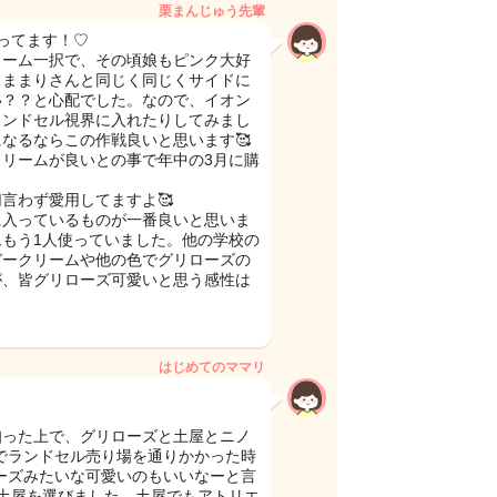
栗まんじゅう先輩
ってます！♡
リーム一択で、その頃娘もピンク大好
もままりさんと同じく同じくサイドに
い？？と心配でした。なので、イオン
ランドセル視界に入れたりしてみまし
なるならこの作戦良いと思います🥰
リームが良いとの事で年中の3月に購
言わず愛用してますよ🥰
に入っているものが一番良いと思いま
もう1人使っていました。他の学校の
ガークリームや他の色でグリローズの
が、皆グリローズ可愛いと思う感性は
はじめてのママリ
知った上で、グリローズと土屋とニノ
でランドセル売り場を通りかかった時
ーズみたいな可愛いのもいいなーと言
土屋を選びました。土屋でもアトリエ