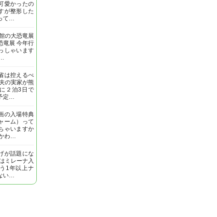
可愛かったの
すが整形した
って…
明館の大恐竜展
恐竜展 今年行
っしゃいます
…
省は控えるべ
 夫の実家が熊
に２泊3日で
予定…
画の入場特典
ャーム）って
ちゃいますか
いかわ…
げが話題にな
私はミレーナ入
う1年以上ナ
ない…