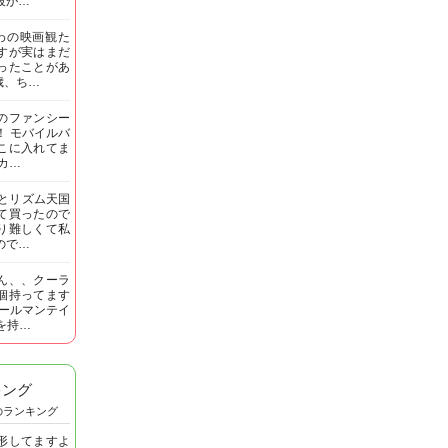
段が…
わの映画観た
すが実はまだ
ったことがあ
歳、ち…
のファンシー
！ モバイルバ
こに入れてま
カ…
娘とリズム天国
て買ったので
り難しくて私
ので…
ん、、クーラ
個持ってます
コールマンテイ
Tを持…
キング
のランキング
形してますよ