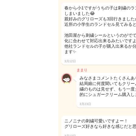
春から小1ですがうちの子は刺繍のラ
しまいました😂
親好みのグリローズも3回行きました
近所の小学生のランドセル見てみる
池田屋から刺繍シールというのがで
化に合わせて対応出来るみたいです
他社ランドセルの子が購入出来るか
ます✨
3月12日
ままり
みなさまコメントたくさんあ
結局娘に何度聞いてもクリー
繍のものは見せず、もう一度
的にシュガークリーム購入しま
3月23日
ニノニナの刺繍可愛いですよー！
グリローズ好きなら好きな感じだと
3月12日