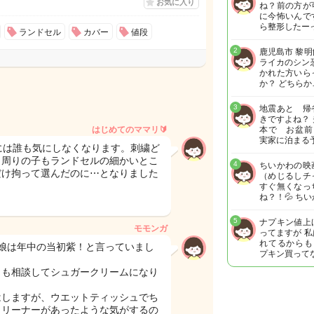
お気に入り
ね？前の方が
に今怖いんで
ら整形したー
ランドセル
カバー
値段
2
鹿児島市 黎
ライカのシン
かれた方いら
か？ どちらか
3
地震あと 帰
きですよね？
はじめてのママリ🔰
本で お盆前
実家に泊まる
には誰も気にしなくなります。刺繍ど
も周りの子もランドセルの細かいとこ
4
ちいかわの映
だけ拘って選んだのに⋯となりました
（めじるしチ
すぐ無くなっ
ね？！💦 ち
5
ナプキン値上
モモンガ
ってますが 
れてるからも
娘は年中の当初紫！と言っていまし
プキン買って
とも相談してシュガークリームになり
はしますが、ウエットティッシュでち
クリーナーがあったような気がするの