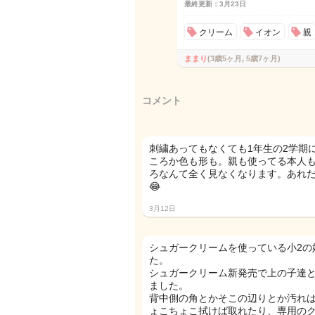
最終更新：3月23日
クリーム
イオン
親
ままり
(3歳5ヶ月, 5歳7ヶ月)
コメント
刺繍あってもなくても1年生の2学期
ころか色も形も。親も使ってる本人
ろなんて全く見なくなります。あれ
😂
3月12日
シュガークリームを使っている小2の
た。
シュガークリーム新発売で上の子達
ました。
背中側の角とかそこの辺りとか汚れ
ょこちょこ拭けば取れたり、専用の