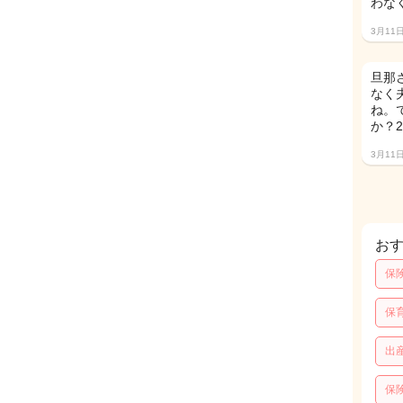
わな
3月11
旦那
なく
ね。
か？
3月11
お
保
保
出
保