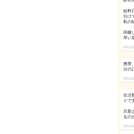
財布
給料
分け
私の
同棲
早い
3月11
携帯
分の
3月11
生活
ドで
旦那
るの
3月11