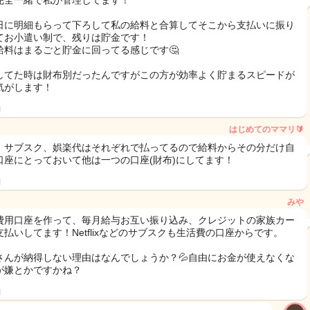
完全一緒で私が管理してます！
日に明細もらって下ろして私の給料と合算してそこから支払いに振り
てお小遣い制で、残りは貯金です！
給料はまるごと貯金に回ってる感じです🤔
してた時は財布別だったんですがこの方が効率よく貯まるスピードが
気がします！
日
はじめてのママリ🔰
、サブスク、娯楽代はそれぞれで払ってるので給料からその分だけ自
口座にとっておいて他は一つの口座(財布)にしてます！
日
みや
費用口座を作って、毎月給与お互い振り込み、クレジットの家族カー
支払いしてます！Netflixなどのサブスクも生活費の口座からです。
さんが納得しない理由はなんでしょうか？💦自由にお金が使えなくな
が嫌とかですかね？
日