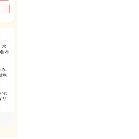
、水
の財布
祝休み
雑務
いた
ギリ