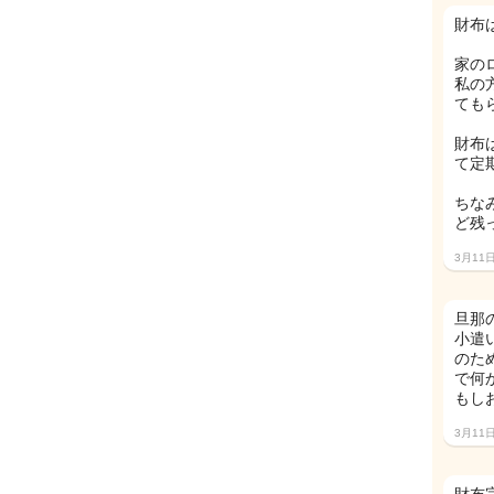
財布
家の
私の
ても
財布
て定
ちな
ど残
3月11
旦那
小遣
のた
で何
もし
3月11