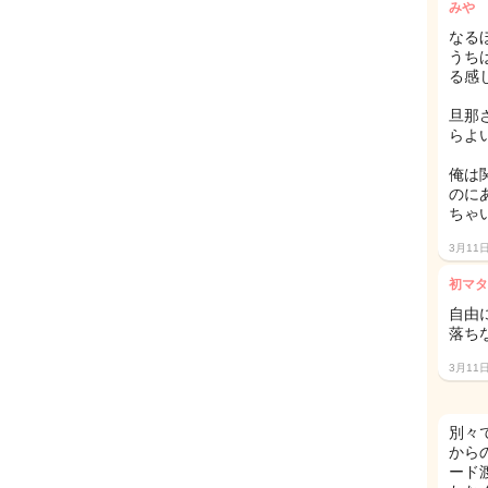
みや
なる
うち
る感
旦那
らよ
俺は
のに
ちゃ
3月11
初マタ
自由
落ち
3月11
別々
から
ード