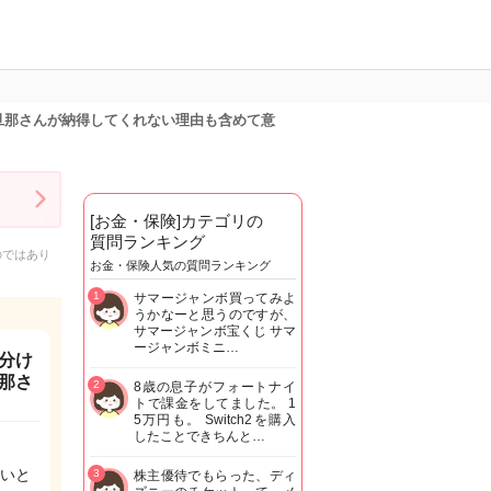
旦那さんが納得してくれない理由も含めて意
[お金・保険]カテゴリの
質問ランキング
のではあり
お金・保険人気の質問ランキング
1
サマージャンボ買ってみよ
うかなーと思うのですが、
サマージャンボ宝くじ サマ
ージャンボミニ…
分け
那さ
2
8歳の息子がフォートナイ
トで課金をしてました。 1
5万円も。 Switch2を購入
したことできちんと…
いと
3
株主優待でもらった、ディ