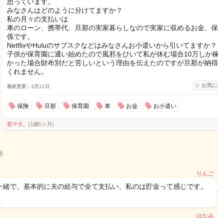
思っています。
みなさんはどのように分けてますか？
私の月々の支払いは
車のローン、携帯代、旦那の実家暮らしなので実家に収めるお金、保
係です。
NetflixやHuluのサブスクなどはみなさんお小遣いから引いてますか？
子供が保育園に通い始めたので風邪をひいて私が休む場合10万しか
かった場合財布別だと苦しいという理由を伝えたのですが旦那が納得
くれません。
お気
最終更新：3月11日
保険
旦那
保育園
車
お金
お小遣い
初マタ。
(1歳5ヶ月)
ト
りんご
一緒で、基本的に夫の給与で全て支払い、私のは貯金って感じです。
日
はなみ