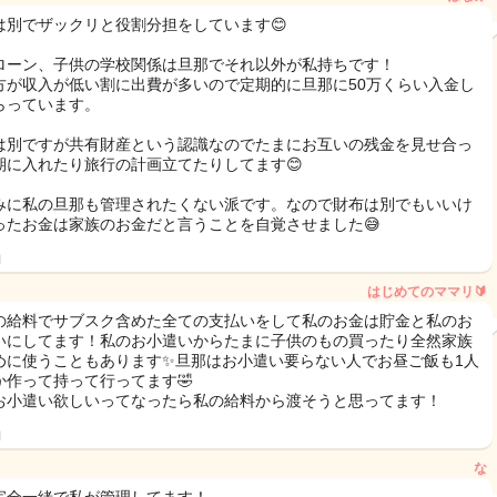
は別でザックリと役割分担をしています😊
ローン、子供の学校関係は旦那でそれ以外が私持ちです！
方が収入が低い割に出費が多いので定期的に旦那に50万くらい入金し
らっています。
は別ですが共有財産という認識なのでたまにお互いの残金を見せ合っ
期に入れたり旅行の計画立てたりしてます😊
みに私の旦那も管理されたくない派です。なので財布は別でもいいけ
ったお金は家族のお金だと言うことを自覚させました😅
日
はじめてのママリ🔰
の給料でサブスク含めた全ての支払いをして私のお金は貯金と私のお
いにしてます！私のお小遣いからたまに子供のもの買ったり全然家族
めに使うこともあります✨旦那はお小遣い要らない人でお昼ご飯も1人
か作って持って行ってます🤣
お小遣い欲しいってなったら私の給料から渡そうと思ってます！
日
な