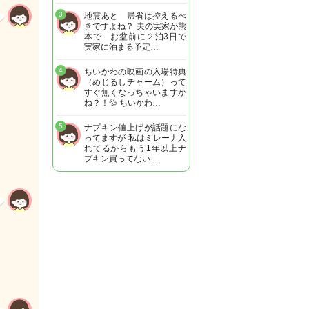
3
地震あと 帰省は控えるべ
きですよね？ 夫の実家が熊
本で お盆前に２泊3日で
実家に泊まる予定…
4
ちいかわの映画の入場特典
（めじるしチャーム）って
すぐ無くなっちゃいますか
ね？！💦 ちいかわ…
5
ナプキン値上げが話題にな
ってますが 私はミレーナ入
れてるからもう1年以上ナ
プキン買ってない…