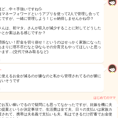
ほど…中々手強いですね💦
はマネーフォワードというアプリを使って2人で管理し合って
じですが、一緒に管理しよう！じゃ納得しませんかね🥺？
さんは、初マタ。さんが収入が減少することに対してどうした
いとか案はある感じですか？
関係ない！貯金を切り崩せ！というのはせっかく家族になった
あまりに理不尽だなと🥲ならその分育児もやってほしいと思っ
います…(交代で休み取るなど)
日
。
に使えるお金が減るのが嫌なのと私から管理されてるのが腑に
ないそうです
日
はじめてのママ
でお互い稼いでるので疑問にも思ってなかったですが、妊娠を機に夫
の提案というか決定事項で、生活費は全て夫、日々の支払いは家族カ
渡されて、携帯は夫名義で支払いも夫、私はできるだけ貯蓄でお金使