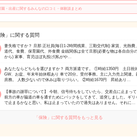
育園・出産に関するみんなの口コミ・体験談まとめ
保険」に関する質問
妻失格ですか？ 旦那:正社員(毎日1-2時間残業、三勤交代制) 家賃、光熱費
道代、食費、保育園代、外食費 金銭関係は全て旦那(必要な物は各自自分
から) 家事、育児ほぼ丸投げ(私がや…
あなたならどちらを選びますか？ 両方派遣です。 ①時給1350円 土日
GW、お盆、年末年始休暇あり 車で20分。受付事務。主に入力売上関連。
庶務。 人数少ないので休みは取りづらい。 ②時給1670円 昇給あり…
【事故の謝罪について】 今朝、信号待ちをしていたら、交差点に止まって
前方の車が脇道の車を通すためにバックをしてきて、追突しました。ギリ
で止まるかなと思い、私は止まっていたので過失はありません。それに…
「保険」に関する質問をもっと見る