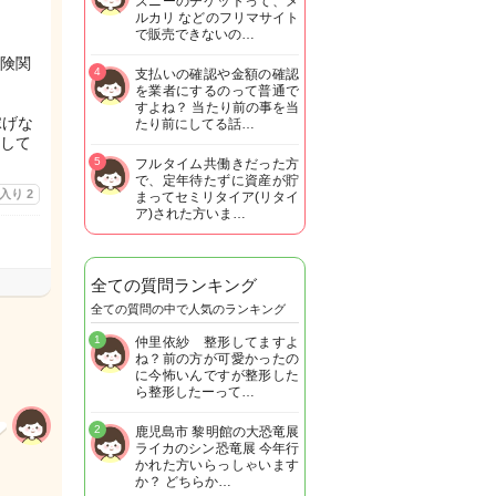
ズニーのチケットって、メ
ルカリ などのフリマサイト
で販売できないの…
険関
4
支払いの確認や金額の確認
を業者にするのって普通で
すよね？ 当たり前の事を当
稼げな
たり前にしてる話…
して
5
フルタイム共働きだった方
で、定年待たずに資産が貯
に入り
2
まってセミリタイア(リタイ
ア)された方いま…
全ての質問ランキング
全ての質問の中で人気のランキング
1
仲里依紗 整形してますよ
ね？前の方が可愛かったの
に今怖いんですが整形した
ら整形したーって…
2
鹿児島市 黎明館の大恐竜展
ライカのシン恐竜展 今年行
かれた方いらっしゃいます
か？ どちらか…