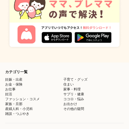
カテゴリ一覧
妊娠・出産
子育て・グッズ
お金・保険
住まい
お仕事
家事・料理
妊活
サプリ・健康
ファッション・コスメ
ココロ・悩み
家族・旦那
お出かけ
産婦人科・小児科
その他の疑問
雑談・つぶやき