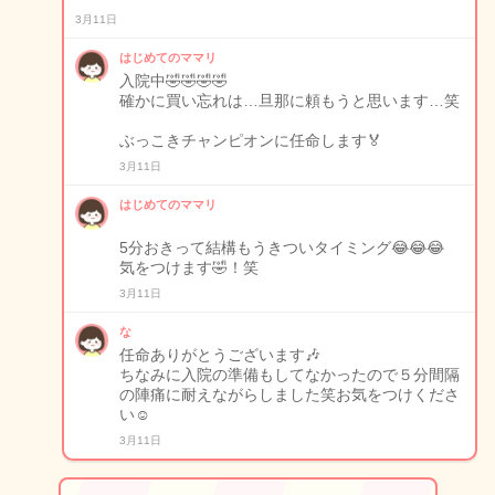
3月11日
はじめてのママリ
入院中🤣🤣🤣🤣
確かに買い忘れは…旦那に頼もうと思います…笑
ぶっこきチャンピオンに任命します🏅
3月11日
はじめてのママリ
5分おきって結構もうきついタイミング😂😂😂
気をつけます🤣！笑
3月11日
な
任命ありがとうございます🎶
ちなみに入院の準備もしてなかったので５分間隔
の陣痛に耐えながらしました笑お気をつけくださ
い☺️
3月11日