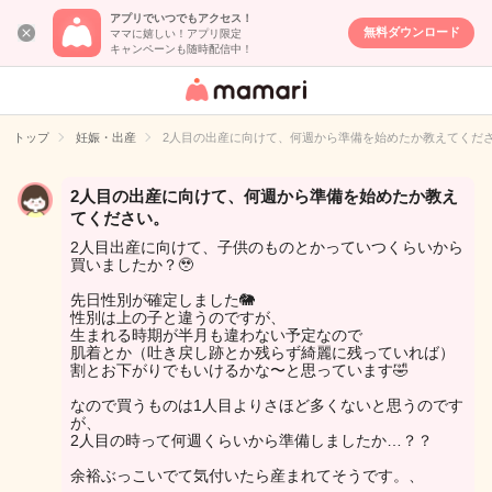
アプリでいつでもアクセス！
無料ダウンロード
ママに嬉しい！アプリ限定
キャンペーンも随時配信中！
女性専用匿名QA
アプリ・情報サ
トップ
妊娠・出産
2人目の出産に向けて、何週から準備を始めたか教えてくだ
イト
2人目の出産に向けて、何週から準備を始めたか教え
てください。
2人目出産に向けて、子供のものとかっていつくらいから
買いましたか？🥹
先日性別が確定しました🐘
性別は上の子と違うのですが、
生まれる時期が半月も違わない予定なので
肌着とか（吐き戻し跡とか残らず綺麗に残っていれば）
割とお下がりでもいけるかな〜と思っています🤣
なので買うものは1人目よりさほど多くないと思うのです
が、
2人目の時って何週くらいから準備しましたか…？？
余裕ぶっこいでて気付いたら産まれてそうです。、