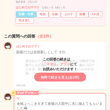
最終更新：3月11日
はじめてのママリ
生後1ヶ月, 4歳1ヶ月
妊娠・出産
性別
出産
上の子
肌着
2人目
吐き戻し
この質問への回答
（全3件）
はじめてのママリ
肌着だけは全部新しくして その…
この回答の続きは
「ママリ」アプリ
にて
お読みいただけます！
無料で続きを見る(全3件)
3月11日
な
余裕ぶっこきすぎて産後の入院中に夫に揃えてもらいま
した😂