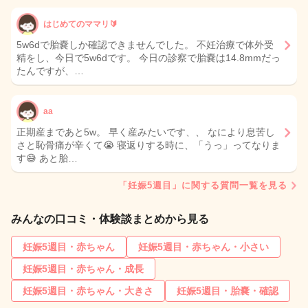
はじめてのママリ🔰
5w6dで胎嚢しか確認できませんでした。 不妊治療で体外受
精をし、今日で5w6dです。 今日の診察で胎嚢は14.8mmだっ
たんですが、…
aa
正期産まであと5w。 早く産みたいです、、 なにより息苦し
さと恥骨痛が辛くて😭 寝返りする時に、「うっ」ってなりま
す😅 あと胎…
「妊娠5週目」に関する質問一覧を見る
みんなの口コミ・体験談まとめから見る
妊娠5週目・赤ちゃん
妊娠5週目・赤ちゃん・小さい
妊娠5週目・赤ちゃん・成長
妊娠5週目・赤ちゃん・大きさ
妊娠5週目・胎嚢・確認