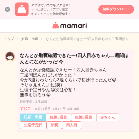
アプリでいつでもアクセス！
無料ダウンロード
ママに嬉しい！アプリ限定
キャンペーンも随時配信中！
女性専用匿名QA
アプリ・情報サ
トップ
妊娠・出産
なんとか胎嚢確認できたー!四人目赤ちゃん二週間ほん…
イト
なんとか胎嚢確認できたー!四人目赤ちゃん二週間ほ
んとにながかった!今…
なんとか胎嚢確認できたー！四人目赤ちゃん
二週間ほんとにながかった！
今が5週おわりなら3週くらいで初診行ったんだ😂
そりゃ見えんよね(笑)
生理予定日やん😂次は心拍！
無事を祈ろう😭
最終更新：2月18日
すじこ
妊娠31週目, 1歳1ヶ月, 8歳, 8歳
妊娠・出産
妊娠3週目
妊娠5週目
赤ちゃん
生理予定日
胎嚢
四人目