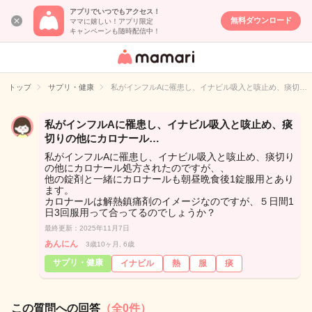
アプリでいつでもアクセス！
無料ダウンロード
ママに嬉しい！アプリ限定
キャンペーンも随時配信中！
女性専用匿名QA
アプリ・情報サ
トップ
サプリ・健康
私がインフルAに罹患し、イナビル吸入と咳止め、痰切…
イト
私がインフルAに罹患し、イナビル吸入と咳止め、痰
切りの他にカロナール…
私がインフルAに罹患し、イナビル吸入と咳止め、痰切り
の他にカロナール処方されたのですが、、
他の錠剤と一緒にカロナールも朝昼晩食後1錠服用とあり
ます。
カロナールは解熱鎮痛剤のイメージなのですが、５日間1
日3回服用って合ってるのでしょうか？
最終更新：2025年11月7日
あんにん
3歳10ヶ月, 6歳
サプリ・健康
イナビル
熱
服
痰
この質問への回答
（全0件）