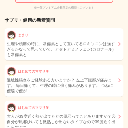
※一部プレミアム会員限定の機能もございます
サプリ・健康の新着質問
ままり
生理や頭痛の時に、常備薬として置いてるロキソニンは強す
ぎるかなって思っていて、アセトアミノフェン(カロナール)
も常備薬と…
はじめてのママリ🔰
過敏性腸炎をご経験ある方いますか？ 左上下腹部が痛みま
す。 毎日痛くて、生理の時に強く痛みがあります。 つねに
便秘で便が…
はじめてのママリ🔰
大人が39度近く熱が出てただの風邪ってことありますか？😥
自分が風邪ひいても微熱しか出ないタイプなので39度近く出
たらすぐコ…