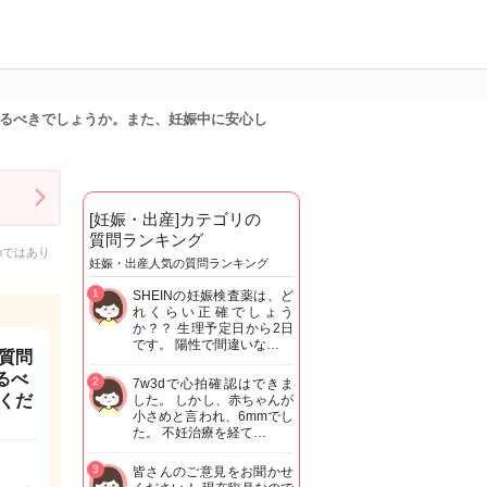
けるべきでしょうか。また、妊娠中に安心し
[妊娠・出産]カテゴリの
質問ランキング
のではあり
妊娠・出産人気の質問ランキング
1
SHEINの妊娠検査薬は、ど
れくらい正確でしょう
か？？ 生理予定日から2日
です。 陽性で間違いな…
質問
るべ
2
7w3dで心拍確認はできま
くだ
した。 しかし、赤ちゃんが
小さめと言われ、6mmでし
た。 不妊治療を経て…
3
皆さんのご意見をお聞かせ