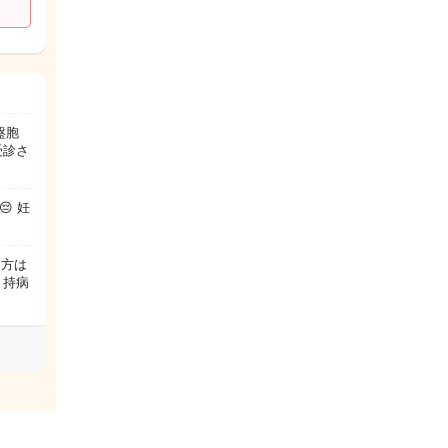
盤胞
受診さ
 妊
た方は
 持病