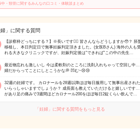
娠中・頸管に関するみんなの口コミ・体験談まとめ
妊婦」に関する質問
【診察枠どっちにする？】※長いです🙇‍♀️ 皆さんならどうしますか🥹？ 胚
移植し、本日判定日で無事妊娠判定頂きました。(女医Bさん) 海外の人も
れる大きなクリニックですが、妊娠判定後は"できれば"この中の先生…
最近物忘れも激しいし 今は柔軟剤のところに洗剤入れちゃって空回し中…
婦だからってことにしとこうかな💭 凹む~😢😢
32週の妊婦です。 カロナールを28週以降ほぼ毎日服用して無事出産され
いらっしゃいますでしょうか？ 成長面も教えていただけると嬉しいです…
があり足の痛みで3週間ほどカロナール200をほぼ毎日2錠くらい飲んで…
「妊婦」に関する質問をもっと見る