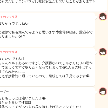
のものだとサロンパスが比較的安全だと聞いたことがあります✨
てのママリ🔰
ぱりそうですよね💦
の健診で私も頼んでみようと思います🥹坐骨神経痛、温湿布で
なりましたか😭？
てのママリ🔰
ロもいいですね！
ちゃんベルトあるのですが、介護職なのでしゃがんだりの動作
くて苦しくてすぐ取りたくなってしまって😭1人目の時はずっ
けてられたのに…
あえず接骨院に通っているので、継続して様子見てみます😭
ーザー
るとちょっとは違いましたよ😭
とかも良いです🙆🏻‍♀️
骨盤ベルトでがっつりお尻を持ち上げるとマシでした！