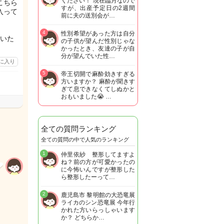
ください！ 現在臨月なので
こちら
すが、出産予定日の2週間
入って
前に夫の送別会が…
4
性別希望があった方は自分
いた
の子供が望んだ性別じゃな
かったとき、友達の子が自
分が望んでいた性…
に入り
5
帝王切開で麻酔効きすぎる
方いますか？ 麻酔が聞きす
ぎて息できなくてしぬかと
おもいました😭 …
全ての質問ランキング
全ての質問の中で人気のランキング
1
仲里依紗 整形してますよ
ね？前の方が可愛かったの
に今怖いんですが整形した
ら整形したーって…
2
鹿児島市 黎明館の大恐竜展
ライカのシン恐竜展 今年行
かれた方いらっしゃいます
か？ どちらか…