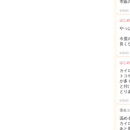
市販
9月8日
はじめ
やっ
今度
良く
9月8日
はじめ
カイ
トコ
が多
と付
とり
9月8日
退会ユ
温め
カイロ
あと