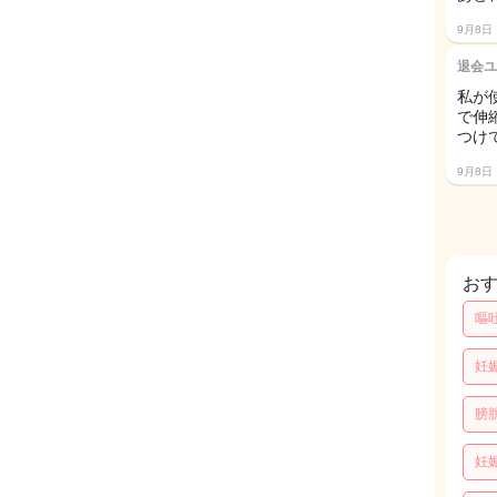
9月8日
退会ユ
私が
で伸
つけ
9月8日
お
嘔
妊
膀
妊