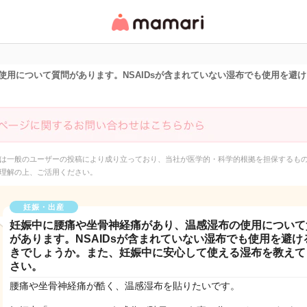
女性専用匿名QAアプ
リ・情報サイト
使用について質問があります。NSAIDsが含まれていない湿布でも使用を避
は一般のユーザーの投稿により成り立っており、当社が医学的・科学的根拠を担保するも
理解の上、ご活用ください。
妊娠・出産
妊娠中に腰痛や坐骨神経痛があり、温感湿布の使用について
があります。NSAIDsが含まれていない湿布でも使用を避け
きでしょうか。また、妊娠中に安心して使える湿布を教えて
さい。
腰痛や坐骨神経痛が酷く、温感湿布を貼りたいです。