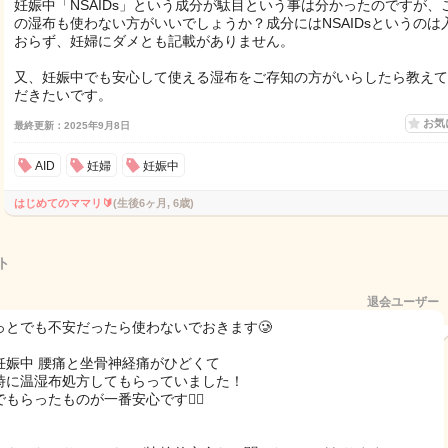
妊娠中「NSAIDs」という成分が駄目という事は分かったのですが、
の湿布も使わない方がいいでしょうか？成分にはNSAIDsというのは
おらず、妊婦にダメとも記載がありません。
又、妊娠中でも安心して使える湿布をご存知の方がいらしたら教えて
だきたいです。
お気
最終更新：2025年9月8日
AID
妊婦
妊娠中
はじめてのママリ🔰
(生後6ヶ月, 6歳)
ト
退会ユーザー
っとでも不安だったら使わないでおきます🥲
妊娠中 腰痛と坐骨神経痛がひどくて
時に温湿布処方してもらっていました！
もらったものが一番安心です😮‍💨