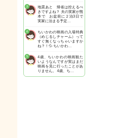
3
地震あと 帰省は控えるべ
きですよね？ 夫の実家が熊
本で お盆前に２泊3日で
実家に泊まる予定…
4
ちいかわの映画の入場特典
（めじるしチャーム）って
すぐ無くなっちゃいますか
ね？！💦 ちいかわ…
5
4歳、ちいかわの映画観た
いようなんですが実はまだ
映画を見に行ったことがあ
りません。 4歳、ち…