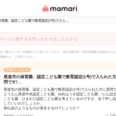
女性専用匿名QAアプ
リ・情報サイト
育園、認定こども園で教育認定(1号)で入ら…
は一般のユーザーの投稿により成り立っており、当社が医学的・科学的根拠を担保するも
理解の上、ご活用ください。
子育て・グッズ
尾道市の保育園、認定こども園で教育認定(1号)で入られた
問です!…
尾道市の保育園、認定こども園で教育認定(1号)で入られた方に質問
どうえん尾道中央認定こども園、ゆめはうす認定こども園、たんぽぽ
こども園、ひまわり認定こども園を考えているのですが、全て申し込
していいのでしょうか。
前払金のようなものが発生するのでしょうか？
お気
最終更新：2025年8月8日