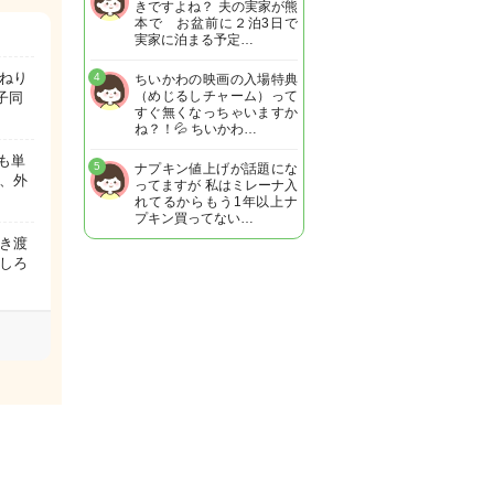
きですよね？ 夫の実家が熊
本で お盆前に２泊3日で
実家に泊まる予定…
ねり
4
ちいかわの映画の入場特典
（めじるしチャーム）って
子同
すぐ無くなっちゃいますか
ね？！💦 ちいかわ…
も単
5
ナプキン値上げが話題にな
、外
ってますが 私はミレーナ入
れてるからもう1年以上ナ
プキン買ってない…
き渡
しろ