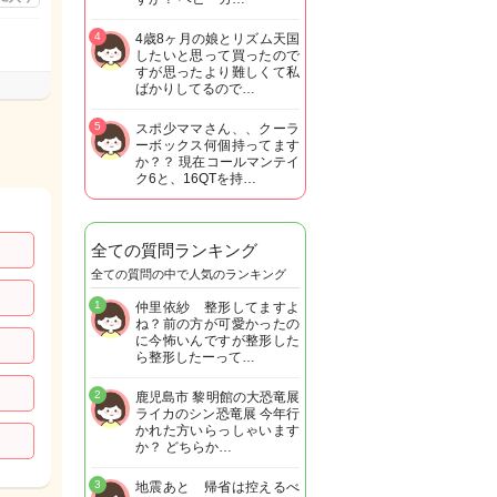
4
4歳8ヶ月の娘とリズム天国
したいと思って買ったので
すが思ったより難しくて私
ばかりしてるので…
5
スポ少ママさん、、クーラ
ーボックス何個持ってます
か？？ 現在コールマンテイ
ク6と、16QTを持…
全ての質問ランキング
全ての質問の中で人気のランキング
1
仲里依紗 整形してますよ
ね？前の方が可愛かったの
に今怖いんですが整形した
ら整形したーって…
2
鹿児島市 黎明館の大恐竜展
ライカのシン恐竜展 今年行
かれた方いらっしゃいます
か？ どちらか…
3
地震あと 帰省は控えるべ