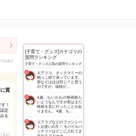
[子育て・グッズ]カテゴリの
質問ランキング
のではあり
子育て・グッズ人気の質問ランキング
1
エアリコ、タックマミーの
抱っこ紐で迷っています。
形などはほほ同じ？と思う
のですが、値段が…
方に質
2
4歳、ちいかわの映画観た
いようなんですが実はまだ
です！
映画を見に行ったことがあ
認定
りません。 4歳、ち…
みを
3
エアラブなどのファンシー
トお使いの方！ モバイルバ
ッテリーはどこに入れてま
に入り
すか？ ベビーカ…