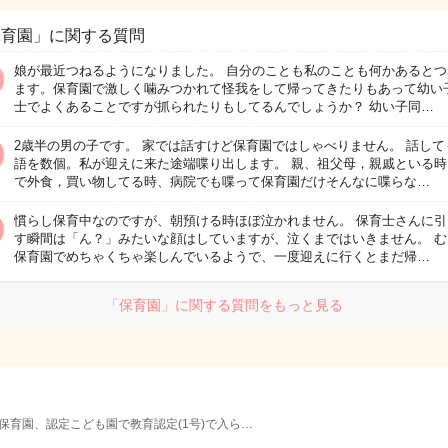
保育園」に関する質問
娘が最近つねるようになりました。 自分のことも私のことも何かあるとつ
ます。保育園で激しく噛みつかれて怪我をして帰ってきたりもあって幼い
士でよくあることですが抓られたりもしてるんでしょうか？ 幼い子同…
2歳半の男の子です。 家では話すけど保育園ではしゃべりません。 話して
語を数個。私が迎えに来た途端喋り出します。 親、祖父母，親戚といる時
で外食，買い物してる時、病院でも喋って保育園だけそんなに喋らな…
慣らし保育中なのですが、朝預ける時ほぼ泣かれません。 保育士さんに引
す瞬間は「ん？」みたいな顔はしていますが、泣くまではいきません。 む
保育園でめちゃくちゃ楽しんでいるようで、一度迎えに行くとまだ帰…
「保育園」に関する質問をもっと見る
保育園、認定こども園で教育認定(1号)で入ら…