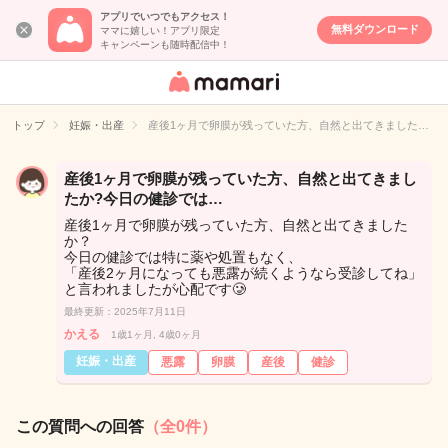
アプリでいつでもアクセス！
無料ダウンロード
ママに嬉しい！アプリ限定
キャンペーンも随時配信中！
女性専用匿名QA
アプリ・情報サ
トップ
妊娠・出産
産後1ヶ月で卵膜が残っていた方、自然と出てきました…
イト
産後1ヶ月で卵膜が残っていた方、自然と出てきまし
たか?今日の健診では…
産後1ヶ月で卵膜が残っていた方、自然と出てきました
か？
今日の健診では特に薬や処置もなく、
「産後2ヶ月になっても悪露が続くようなら受診してね」
と言われましたが心配です🥲
最終更新：2025年7月11日
かえる
1歳1ヶ月, 4歳0ヶ月
妊娠・出産
悪露
卵膜
産後
健診
この質問への回答
（全0件）