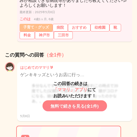
みが相談できる病院等がありましたら教えてください💦
よろしくお願いします！
最終更新：2025年5月8日
このは
4歳1ヶ月, 6歳
子育て・グッズ
病院
おすすめ
幼稚園
靴
料金
神戸市
三田市
この質問への回答
（全1件）
はじめてのママリ🔰
ゲンキキッズというお店に行っ…
この回答の続きは
「ママリ」アプリ
にて
お読みいただけます！
無料で続きを見る(全1件)
5月8日