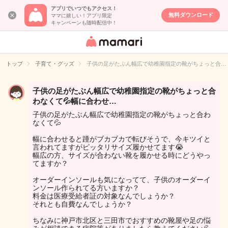
アプリでいつでもアクセス！
無料ダウンロード
ママに嬉しい！アプリ限定
キャンペーンも随時配信中！
女性専用匿名QA
アプリ・情報サ
トップ
子育て・グッズ
子供の足がたぶん幅広で幼稚園指定の靴がちょっと合…
イト
子供の足がたぶん幅広で幼稚園指定の靴がちょっと合
わなくて💦幅に合わせ…
子供の足がたぶん幅広で幼稚園指定の靴がちょっと合わ
なくて💦
幅に合わせると踵がブカブカで転びそうで、今キツイと
言われてますがピッタリサイズ履かせてます😭
幅広の方、サイズが合わない靴を履かせる時にどうやっ
てますか？
オーダーインソールも気になってて、子供のオーダーイ
ンソール作られてる方いますか？
料金は医療受給者証の対象なんでしょうか？
それとも自費なんでしょうか？
ちなみに神戸市北区と三田市でおすすめの靴屋や足の悩