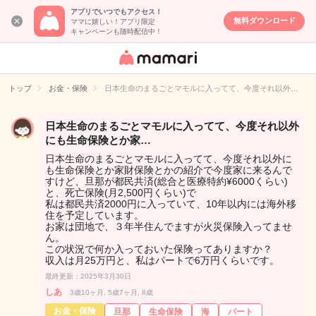
アプリでいつでもアクセス！
無料ダウンロード
ママに嬉しい！アプリ限定
キャンペーンも随時配信中！
女性専用匿名QA
アプリ・情報サ
トップ
お金・保険
日本生命のまるごとマモルに入ってて、今度それ以外…
イト
日本生命のまるごとマモルに入ってて、今度それ以外
にも生命保険とか家…
日本生命のまるごとマモルに入ってて、今度それ以外に
も生命保険とか家財保険とかの紹介で今度家に来るんで
すけど、旦那が都民共済(総合と医療特約¥6000くらい)
と、死亡保険(月2,500円くらい)で
私は都民共済2000円に入っていて、10年以内には海外移
住を予定しています。
お家は団地で、３年半住んでますが火災保険入ってませ
ん。
この状況で何か入っておいた保険ってありますか？
収入は月25万円と、私はパートで6万円くらいです。
最終更新：2025年3月30日
しあ
3歳10ヶ月, 5歳7ヶ月, 8歳
お金・保険
旦那
生命保険
海
パート