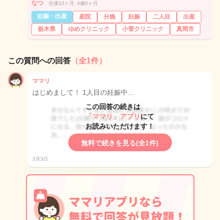
なつ
生後10ヶ月, 4歳0ヶ月
妊娠・出産
産院
分娩
妊娠
二人目
出産
栃木県
ゆめクリニック
小菅クリニック
真岡市
この質問への回答
（全1件）
ママリ
はじめまして！ 1人目の妊娠中…
この回答の続きは
「ママリ」アプリ
にて
お読みいただけます！
無料で続きを見る(全1件)
3月3日