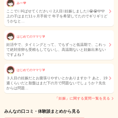
みー💜
ここで❕❕ 叫ばせてください❕❕ 2人目❕❕妊娠しました❕❕😭😭🩵🩵
上の子はまだ11ヶ月手前で 年子を希望してたのでギリギリど
うかなと…
はじめてのママリ🔰
妊活中で、タイミングとって、でもずっと低温期で、これっ
て絶対排卵も受精もしてないし、高温期ないと妊娠出来ない
ですよね？
はじめてのママリ🔰
３人目の妊娠だとお腹張りやすいとかありますか？ あと、19
週くらいだと胎盤はまだ下の方で問題ないでしょうか？先生
からは問題…
「妊娠」に関する質問一覧を見る
みんなの口コミ・体験談まとめから見る