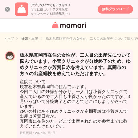
アプリでいつでもアクセス！
無料ダウンロード
ママに嬉しい！アプリ限定
キャンペーンも随時配信中！
女性専用匿名QA
アプリ・情報サ
トップ
妊娠・出産
栃木県真岡市在住の女性が、二人目の出産先について悩んで
イト
栃木県真岡市在住の女性が、二人目の出産先について
悩んでいます。小菅クリニックが分娩終了のため、ゆ
めクリニックか芳賀日赤を考えています。真岡市の
方々の出産経験を教えていただけますか。
産院について
現在栃木県真岡市に住んでいます。
今回二人目の妊娠が分かり、一人目は小菅クリニックで
産んでいるので二人目も小菅さんが良かったのですが、3
月いっぱいで分娩終了とのことでどこにしようか迷って
います。
ゆいの杜にあるゆめクリニックか定期受診は小菅さんで
出産は芳賀日赤か。
真岡市に在住の方、どこで出産されたのか参考までに教
えていただきたいです。
最終更新：2025年3月3日