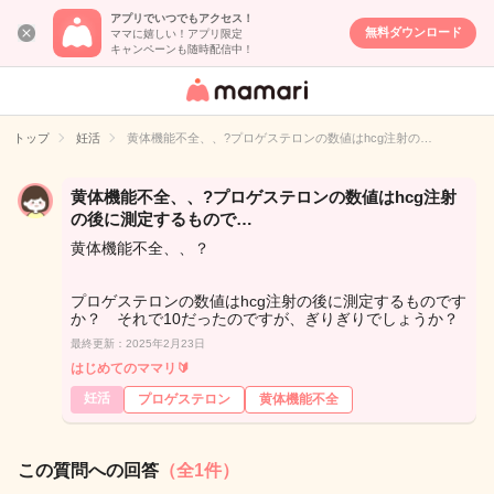
アプリでいつでもアクセス！
無料ダウンロード
ママに嬉しい！アプリ限定
キャンペーンも随時配信中！
女性専用匿名QA
アプリ・情報サ
トップ
妊活
黄体機能不全、、?プロゲステロンの数値はhcg注射の…
イト
黄体機能不全、、?プロゲステロンの数値はhcg注射
の後に測定するもので…
黄体機能不全、、？
プロゲステロンの数値はhcg注射の後に測定するものです
か？ それで10だったのですが、ぎりぎりでしょうか？
最終更新：2025年2月23日
はじめてのママリ🔰
妊活
プロゲステロン
黄体機能不全
この質問への回答
（全1件）