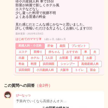
④小川産婦人科 車で15分
部屋が綺麗で新しくホテル風
エステなどなし
少し凝った料理で祝膳不明
よくある普通の料金
見た感じだとこんな感じかな〜と思いました。
詳しく情報いただける方よろしくお願いします🙇🏻‍♀️
最終更新：2025年2月8日
はじめてのママリ🔰
1歳1ヶ月, 2歳4ヶ月
産婦人科・小児科
貯金
産院
プレゼント
エステ
里帰り
赤ちゃん
おすすめ
車
夫
出産
ホテル
2人目
お部屋
家庭
お産
料金
料理
浜田病院
シャンプー
高畑産婦人科
浜田病院
小川産婦人科
大阪市
トイレ
面会
この質問への回答
（全2件）
ぴーなっつ
予算内でいくなら高畑さんオス…