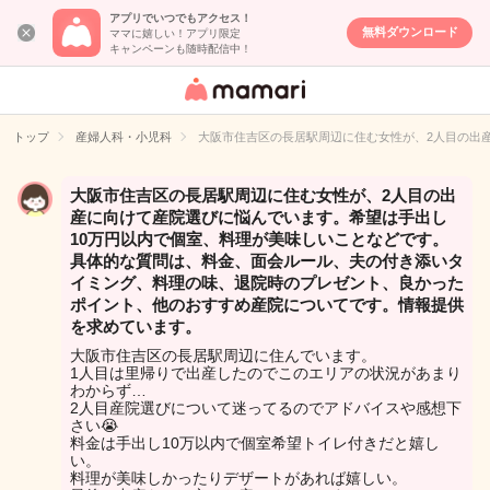
アプリでいつでもアクセス！
無料ダウンロード
ママに嬉しい！アプリ限定
キャンペーンも随時配信中！
女性専用匿名QA
アプリ・情報サ
トップ
産婦人科・小児科
大阪市住吉区の長居駅周辺に住む女性が、2人目の出
イト
大阪市住吉区の長居駅周辺に住む女性が、2人目の出
産に向けて産院選びに悩んでいます。希望は手出し
10万円以内で個室、料理が美味しいことなどです。
具体的な質問は、料金、面会ルール、夫の付き添いタ
イミング、料理の味、退院時のプレゼント、良かった
ポイント、他のおすすめ産院についてです。情報提供
を求めています。
大阪市住吉区の長居駅周辺に住んでいます。
1人目は里帰りで出産したのでこのエリアの状況があまり
わからず…
2人目産院選びについて迷ってるのでアドバイスや感想下
さい😭
料金は手出し10万以内で個室希望トイレ付きだと嬉し
い。
料理が美味しかったりデザートがあれば嬉しい。