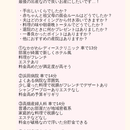
最後の出産なので良いお産にしたいです…！
・手出しいくらでしたか？
・赤ちゃんと祖父母の面会ルールはどうでしたか？
・夫はどのタイミングから付き添いできますか？
・料理の味や朝昼晩トータルでどうでしたか？
・退院のときに何かプレゼントはありましたか？
・一番良かったポイントはありますか？
・他におすすめの産院はありますか？
①なかがわレディースクリニック 車で13分
部屋が綺麗で新しくホテル風
料理がフレンチ
エステあり
料金高めだが満足度が高そう
②浜田病院 車で14分
よくある病院な雰囲気
少し凝った料理で祝膳がフレンチでデザートあり
シャンプーブローありエステなし
料金高め予算ギリギリ
③高畑産婦人科 車で14分
普通のお部屋だが地域密着系
家庭的な料理で祝膳なし
エステなどなし
料金が破格なので浮いた分貯金できる