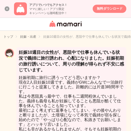
アプリでいつでもアクセス！
無料ダウンロード
ママに嬉しい！アプリ限定
キャンペーンも随時配信中！
女性専用匿名QA
アプリ・情報サ
トップ
妊娠・出産
妊娠10週目の女性が、悪阻中で仕事も休んでいる状況で義
イト
妊娠10週目の女性が、悪阻中で仕事も休んでいる状
況で義姉に旅行誘われ、心配になりました。妊娠初期
の旅行誘いについて、周りの理解が得られず不安に感
じています。
妊娠初期に旅行に誘うってどう思いますか？
現在2人目妊娠10週です。義姉がGWにみんなで一泊旅行
に行こうと提案してきました。距離的には片道3時間半で
す。
私は今悪阻真っ最中で、仕事も二週間程休んでいまし
た。義姉も義母も私が妊娠してることも悪阻が酷くて仕
事を休んでいることも知っています。
最初によく考えずに返事をしてしまい、その後やんわり
と断りましたが、土壇場になって本気で義姉が宿を探し
始めたので「やっぱり心配なので、私抜きでお願いしま
す」とハッキリ言いました。
私にも非があるかもしれませんが、そもそも妊娠初期の