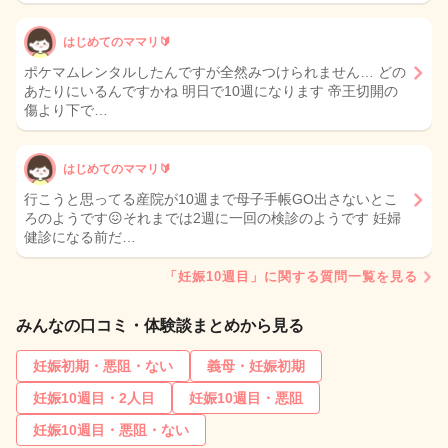
はじめてのママリ🔰
ポケマムレンタルしたんですが全然みつけられません… どの
あたりにいるんですかね 明日で10週になります 帝王切開の
傷より下で…
はじめてのママリ🔰
行こうと思ってる産院が10週まで母子手帳GO出さないとこ
ろのようです😖それまでは2週に一回の検診のようです 妊婦
健診になる前だ…
「妊娠10週目」に関する質問一覧を見る
みんなの口コミ・体験談まとめから見る
妊娠初期・悪阻・ない
義母・妊娠初期
妊娠10週目・2人目
妊娠10週目・悪阻
妊娠10週目・悪阻・ない