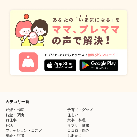
カテゴリ一覧
妊娠・出産
子育て・グッズ
お金・保険
住まい
お仕事
家事・料理
妊活
サプリ・健康
ファッション・コスメ
ココロ・悩み
家族・旦那
お出かけ