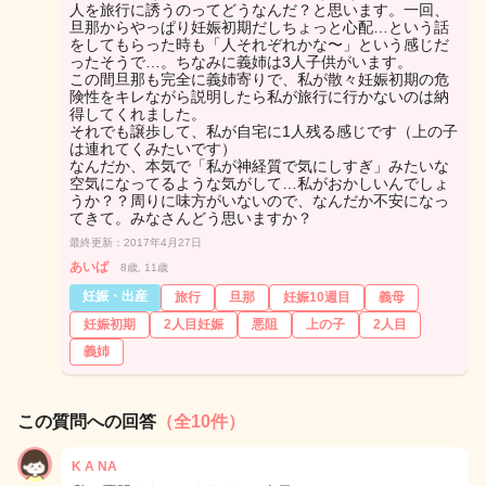
人を旅行に誘うのってどうなんだ？と思います。一回、
旦那からやっぱり妊娠初期だしちょっと心配…という話
をしてもらった時も「人それぞれかな〜」という感じだ
ったそうで…。ちなみに義姉は3人子供がいます。
この間旦那も完全に義姉寄りで、私が散々妊娠初期の危
険性をキレながら説明したら私が旅行に行かないのは納
得してくれました。
それでも譲歩して、私が自宅に1人残る感じです（上の子
は連れてくみたいです）
なんだか、本気で「私が神経質で気にしすぎ」みたいな
空気になってるような気がして…私がおかしいんでしょ
うか？？周りに味方がいないので、なんだか不安になっ
てきて。みなさんどう思いますか？
最終更新：2017年4月27日
あいば
8歳, 11歳
妊娠・出産
旅行
旦那
妊娠10週目
義母
妊娠初期
2人目妊娠
悪阻
上の子
2人目
義姉
この質問への回答
（全10件）
K A NA