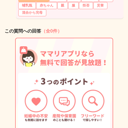
哺乳瓶
赤ちゃん
親
服
拒否
災害
混合から完母
この質問への回答
（全0件）