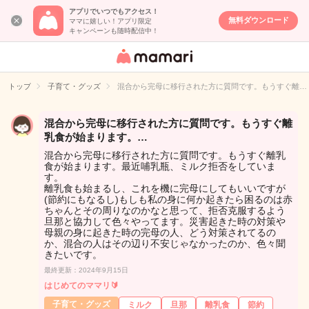
アプリでいつでもアクセス！
無料ダウンロード
ママに嬉しい！アプリ限定
キャンペーンも随時配信中！
女性専用匿名QA
アプリ・情報サ
トップ
子育て・グッズ
混合から完母に移行された方に質問です。もうすぐ離…
イト
混合から完母に移行された方に質問です。もうすぐ離
乳食が始まります。…
混合から完母に移行された方に質問です。もうすぐ離乳
食が始まります。最近哺乳瓶、ミルク拒否をしていま
す。
離乳食も始まるし、これを機に完母にしてもいいですが
(節約にもなるし)もしも私の身に何か起きたら困るのは赤
ちゃんとその周りなのかなと思って、拒否克服するよう
旦那と協力して色々やってます。災害起きた時の対策や
母親の身に起きた時の完母の人、どう対策されてるの
か、混合の人はその辺り不安じゃなかったのか、色々聞
きたいです。
最終更新：2024年9月15日
はじめてのママリ🔰
子育て・グッズ
ミルク
旦那
離乳食
節約