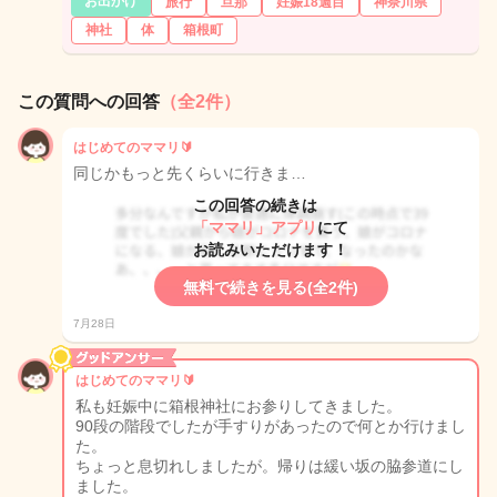
お出かけ
旅行
旦那
妊娠18週目
神奈川県
神社
体
箱根町
この質問への回答
（全2件）
はじめてのママリ🔰
同じかもっと先くらいに行きま…
この回答の続きは
「ママリ」アプリ
にて
お読みいただけます！
無料で続きを見る(全2件)
7月28日
はじめてのママリ🔰
私も妊娠中に箱根神社にお参りしてきました。
90段の階段でしたが手すりがあったので何とか行けまし
た。
ちょっと息切れしましたが。帰りは緩い坂の脇参道にし
ました。