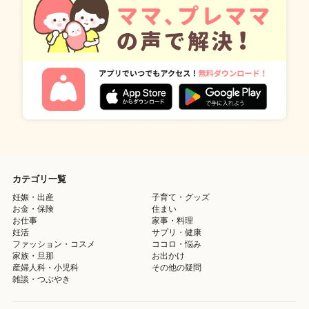
カテゴリ一覧
妊娠・出産
子育て・グッズ
お金・保険
住まい
お仕事
家事・料理
妊活
サプリ・健康
ファッション・コスメ
ココロ・悩み
家族・旦那
お出かけ
産婦人科・小児科
その他の疑問
雑談・つぶやき