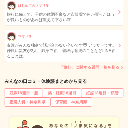
はじめてのママリ🔰
旅行に備えて、子供の体調不良など市販薬で何か買ったほう
が良いものがあれば教えて下さい🙇‍♀️
ママリ🔰
友達がみんな独身で話が合わない辛いです😇 アラサーです。
仲良い親友が2人、独身です。 普段は育児のことなどLINEす
ることは…
「旅行」に関する質問一覧を見る
みんなの口コミ・体験談まとめから見る
妊娠18週目・服
薬・妊娠18週目
妊娠18週目・頸管
産婦人科・神奈川県
保育園・神奈川県