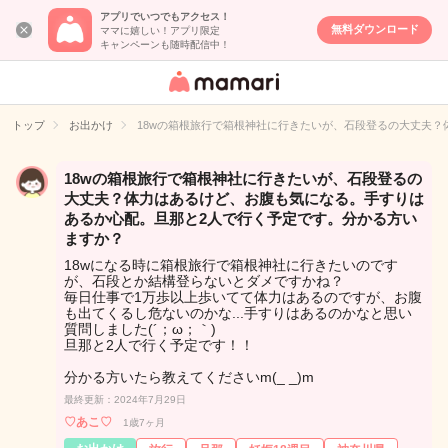
アプリでいつでもアクセス！
無料ダウンロード
ママに嬉しい！アプリ限定
キャンペーンも随時配信中！
女性専用匿名QA
アプリ・情報サ
トップ
お出かけ
18wの箱根旅行で箱根神社に行きたいが、石段登るの大丈夫
イト
18wの箱根旅行で箱根神社に行きたいが、石段登るの
大丈夫？体力はあるけど、お腹も気になる。手すりは
あるか心配。旦那と2人で行く予定です。分かる方い
ますか？
18wになる時に箱根旅行で箱根神社に行きたいのです
が、石段とか結構登らないとダメですかね？
毎日仕事で1万歩以上歩いてて体力はあるのですが、お腹
も出てくるし危ないのかな...手すりはあるのかなと思い
質問しました(´；ω；｀)
旦那と2人で行く予定です！！
分かる方いたら教えてくださいm(_ _)m
最終更新：2024年7月29日
♡あこ♡
1歳7ヶ月