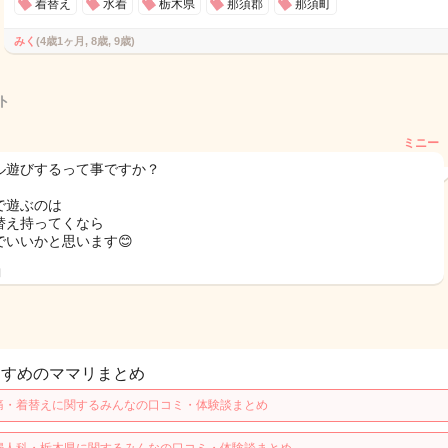
着替え
水着
栃木県
那須郡
那須町
みく
(4歳1ヶ月, 8歳, 9歳)
ト
ミニー
ル遊びするって事ですか？
で遊ぶのは
替え持ってくなら
でいいかと思います😊
日
すすめのママリまとめ
痛・着替えに関するみんなの口コミ・体験談まとめ