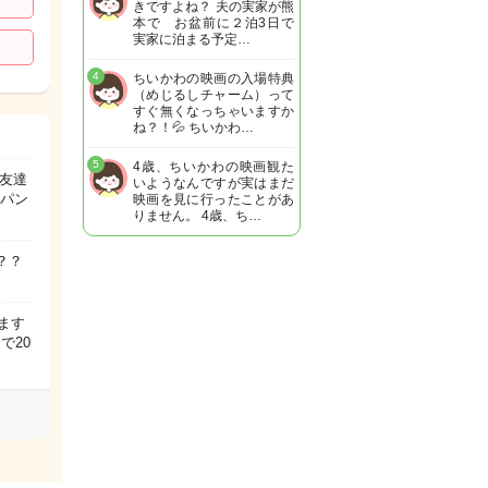
きですよね？ 夫の実家が熊
本で お盆前に２泊3日で
実家に泊まる予定…
4
ちいかわの映画の入場特典
（めじるしチャーム）って
すぐ無くなっちゃいますか
ね？！💦 ちいかわ…
5
4歳、ちいかわの映画観た
お友達
いようなんですが実はまだ
はパン
映画を見に行ったことがあ
りません。 4歳、ち…
？？
ます
で20