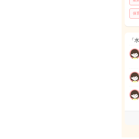
産
保
「