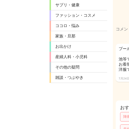
サプリ・健康
ファッション・コスメ
ココロ・悩み
コメン
家族・旦那
お出かけ
プー
産婦人科・小児科
池等
お着
その他の疑問
洋服
雑談・つぶやき
7月24
お
陣