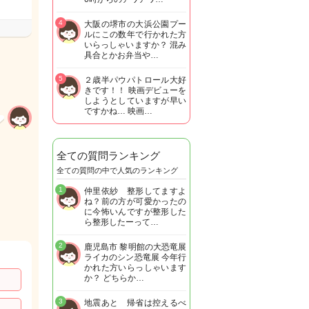
4
大阪の堺市の大浜公園プー
ルにこの数年で行かれた方
いらっしゃいますか？ 混み
具合とかお弁当や…
5
２歳半パウパトロール大好
きです！！ 映画デビューを
しようとしていますが早い
ですかね… 映画…
全ての質問ランキング
全ての質問の中で人気のランキング
1
仲里依紗 整形してますよ
ね？前の方が可愛かったの
に今怖いんですが整形した
ら整形したーって…
2
鹿児島市 黎明館の大恐竜展
ライカのシン恐竜展 今年行
かれた方いらっしゃいます
か？ どちらか…
3
地震あと 帰省は控えるべ