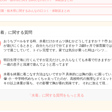
婦人科・栃木県に関するみんなの口コミ・体験談まとめ
育園・栃木県に関するみんなの口コミ・体験談まとめ
水着」に関する質問
おうちプールをする時、水着だけかオムツ挟むかどうしてますか？？🥹 
が遊びにくるときと、自分たちだけで分てますか？ 2歳8ヶ月で保育園で
ツで過ごしていて、トイレ完璧です。家では気分が乗った時はパンツ…
明日生理で海に行くんですが足元だけしか入らなくても水着で行きますか
一歳の息子と浅瀬で遊んでようと思ってます
水着を綺麗に着こなす方法はないですか?! 具体的には胸の扱いに困ってい
😭 小・中学時代めちゃくちゃ太ってたのが、高校時代の無理なダイエット
キロ以上体重が落ち、その影響で胸が垂れ気味です。 それに加えて現…
「水着」に関する質問をもっと見る