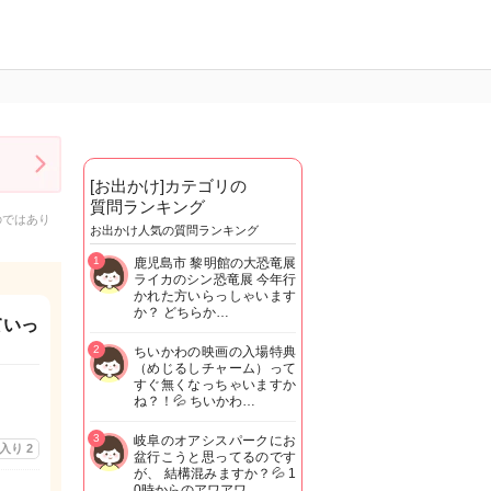
[お出かけ]カテゴリの
質問ランキング
のではあり
お出かけ人気の質問ランキング
1
鹿児島市 黎明館の大恐竜展
ライカのシン恐竜展 今年行
かれた方いらっしゃいます
か？ どちらか…
ていっ
2
ちいかわの映画の入場特典
（めじるしチャーム）って
すぐ無くなっちゃいますか
ね？！💦 ちいかわ…
3
岐阜のオアシスパークにお
に入り
2
盆行こうと思ってるのです
が、 結構混みますか？💦 1
0時からのアワアワ…