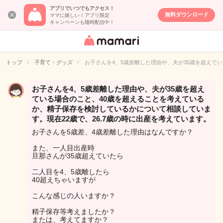
アプリでいつでもアクセス！
無料ダウンロード
ママに嬉しい！アプリ限定
キャンペーンも随時配信中！
女性専用匿名QA
アプリ・情報サ
トップ
子育て・グッズ
お子さんを4、5歳差離した理由や、夫が35歳を超えて
イト
お子さんを4、5歳差離した理由や、夫が35歳を超え
ている場合のこと、40歳を超えることを考えている
か、精子保存を検討しているかについて相談していま
す。現在22歳で、26.7歳の時に出産を考えています。
お子さんを5歳差、4歳差離した理由はなんですか？
また、一人目出産時
旦那さんが35歳超えていたら
二人目を4、5歳離したら
40超えちゃいますが
こんな感じの人いますか？
精子保存等考えましたか？
または、考えてますか？