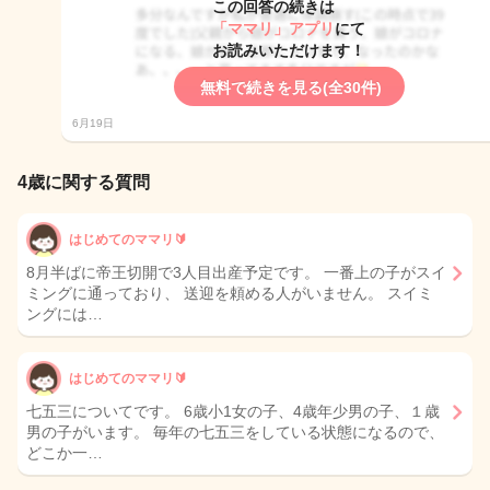
この回答の続きは
「ママリ」アプリ
にて
お読みいただけます！
無料で続きを見る(全30件)
6月19日
4歳に関する質問
はじめてのママリ🔰
8月半ばに帝王切開で3人目出産予定です。 一番上の子がスイ
ミングに通っており、 送迎を頼める人がいません。 スイミ
ングには…
はじめてのママリ🔰
七五三についてです。 6歳小1女の子、4歳年少男の子、１歳
男の子がいます。 毎年の七五三をしている状態になるので、
どこか一…