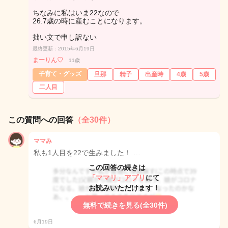
ちなみに私はいま22なので
26.7歳の時に産むことになります。
拙い文で申し訳ない
最終更新：2015年6月19日
まーりん♡
11歳
子育て・グッズ
旦那
精子
出産時
4歳
5歳
二人目
この質問への回答
（全30件）
ママみ
私も1人目を22で生みました！ …
この回答の続きは
「ママリ」アプリ
にて
お読みいただけます！
無料で続きを見る(全30件)
6月19日