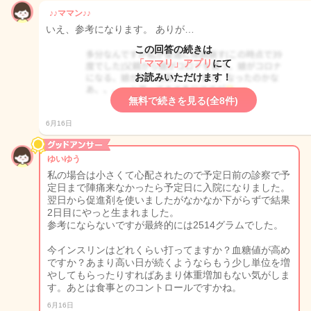
♪♪ママン♪♪
いえ、参考になります。 ありが…
この回答の続きは
「ママリ」アプリ
にて
お読みいただけます！
無料で続きを見る(全8件)
6月16日
ゆいゆう
私の場合は小さくて心配されたので予定日前の診察で予
定日まで陣痛来なかったら予定日に入院になりました。
翌日から促進剤を使いましたがなかなか下がらずで結果
2日目にやっと生まれました。
参考にならないですが最終的には2514グラムでした。
今インスリンはどれくらい打ってますか？血糖値が高め
ですか？あまり高い日が続くようならもう少し単位を増
やしてもらったりすればあまり体重増加もない気がしま
す。あとは食事とのコントロールですかね。
6月16日