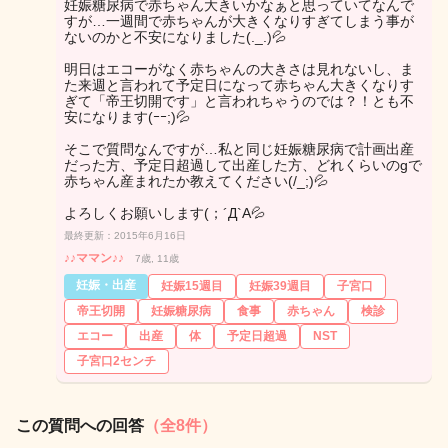
妊娠糖尿病で赤ちゃん大きいかなぁと思っていてなんで
すが…一週間で赤ちゃんが大きくなりすぎてしまう事が
ないのかと不安になりました(._.)💦
明日はエコーがなく赤ちゃんの大きさは見れないし、ま
た来週と言われて予定日になって赤ちゃん大きくなりす
ぎて「帝王切開です」と言われちゃうのでは？！とも不
安になります(ｰｰ;)💦
そこで質問なんですが…私と同じ妊娠糖尿病で計画出産
だった方、予定日超過して出産した方、どれくらいのgで
赤ちゃん産まれたか教えてください(/_;)💦
よろしくお願いします(；´Д`A💦
最終更新：2015年6月16日
♪♪ママン♪♪
7歳, 11歳
妊娠・出産
妊娠15週目
妊娠39週目
子宮口
帝王切開
妊娠糖尿病
食事
赤ちゃん
検診
エコー
出産
体
予定日超過
NST
子宮口2センチ
この質問への回答
（全8件）