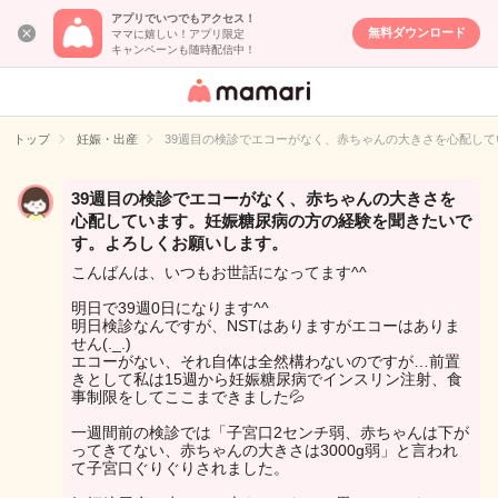
アプリでいつでもアクセス！
無料ダウンロード
ママに嬉しい！アプリ限定
キャンペーンも随時配信中！
女性専用匿名QA
アプリ・情報サ
トップ
妊娠・出産
39週目の検診でエコーがなく、赤ちゃんの大きさを心配し
イト
39週目の検診でエコーがなく、赤ちゃんの大きさを
心配しています。妊娠糖尿病の方の経験を聞きたいで
す。よろしくお願いします。
こんばんは、いつもお世話になってます^^
明日で39週0日になります^^
明日検診なんですが、NSTはありますがエコーはありま
せん(._.)
エコーがない、それ自体は全然構わないのですが…前置
きとして私は15週から妊娠糖尿病でインスリン注射、食
事制限をしてここまできました💦
一週間前の検診では「子宮口2センチ弱、赤ちゃんは下が
ってきてない、赤ちゃんの大きさは3000g弱」と言われ
て子宮口ぐりぐりされました。