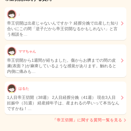
♩
帝王切開は出産じゃないんですか？ 経膣分娩で出産した知り
合いにこの間「逆子だから帝王切開なるかもしれない」と言
う相談を…
ママちゃん
帝王切開から1週間が経ちました。傷からお臍までの間の皮
膚(表面？)が麻痺しているような感覚があります。触れると
内側に痛みも…
はるた
1人目帝王切開（38週） 2人目経膣分娩（41週） 現在3人目
妊娠中（31週） 経産婦年子は、産まれるの早いって本当なん
ですかね！…
「帝王切開」に関する質問一覧を見る