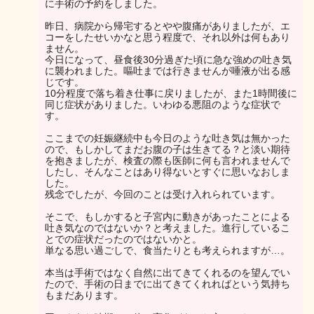
に手術の予約をしました。
昨日、病院から帰宅するとやや腹痛がありましたが、エ
コーをしたせいかなと思う程度で、それ以外は何もあり
ません。
今日になって、昼食後30分過ぎた頃に急な強めの吐き気
に襲われました。嘔吐までは行きませんが唾液が出る感
じです。
10分程度で落ち着き仕事に戻りましたが、また1時間後に
同じ症状がありました。いわゆる悪阻のような症状で
す。
ここまでの妊娠継続中も今日のような吐き気は無かった
ので、もしかしてまだお腹の子は生きてる？と淡い期待
を抱きましたが、検査の際も医師に何も言われませんで
したし、そんなことはあり得ないとすぐに思いなおしま
した。
残念でしたが、今回のことは受け入れられています。
そこで、もしかすると子宮内に動きがあったことによる
吐き気なのではないか？と考えました。進行しているこ
とでの症状だったのではないかと。
単なる思い過ごしで、食当たりとも考えられますが…。
本当は手術ではなく自然に出てきてくれるのを望んでい
たので、手術の日までに出てきてくれればという気持ち
もまだあります。