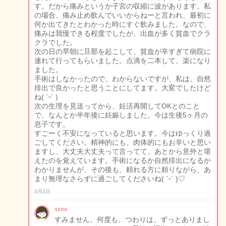
す。だから痛みというか子宮の収縮に波があります。私
の場合、痛み止め飲んでいいからねーと言われ、最初に
何か出てきたとわかった時にすぐ飲みました。なので、
痛みは我慢できる程度でしたが、出血が多く貧血でクラ
クラでした。
次の日の早朝に旦那を起こして、貧血が辛すぎて病院に
連れて行ってもらいました。点滴を二本して、楽になり
ました。
手術はしなかったので、わからないですが、私は、自然
排出で良かったと思うことにしてます。大変でしたけど
ね( ˊᵕˋ )
次の生理を見送ってから、妊活再開してOKとのこと
で、なんとか半年後に妊娠しました。今は生後5ヶ月の
息子です。
すごーく不安になっていると思います。今はゆっくり過
ごしてください。精神的にも、肉体的にもお辛いと思い
ますし、大丈夫大丈夫って言ってて、あとから意外と堪
えたのを覚えています。手術になるか自然排出になるか
わかりませんが、その後も、頼れる方に頼りながら、あ
まり無理なさらずに過ごしてくださいね( ˊᵕˋ )♡
3月2日
szou
すみません、何度も。つわりは、ずっとありまし