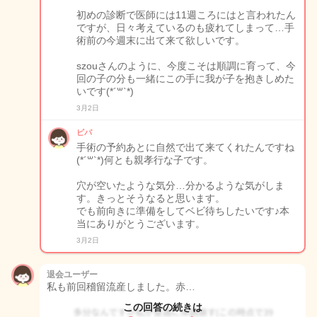
初めの診断で医師には11週ころにはと言われたん
ですが、日々考えているのも疲れてしまって…手
術前の今週末に出て来て欲しいです。
szouさんのように、今度こそは順調に育って、今
回の子の分も一緒にこの手に我が子を抱きしめた
いです(*´꒳`*)
3月2日
ピパ
手術の予約あとに自然で出て来てくれたんですね
(*´꒳`*)何とも親孝行な子です。
穴が空いたような気分…分かるような気がしま
す。きっとそうなると思います。
でも前向きに準備をしてベビ待ちしたいです♪本
当にありがとうございます。
3月2日
退会ユーザー
私も前回稽留流産しました。赤…
この回答の続きは