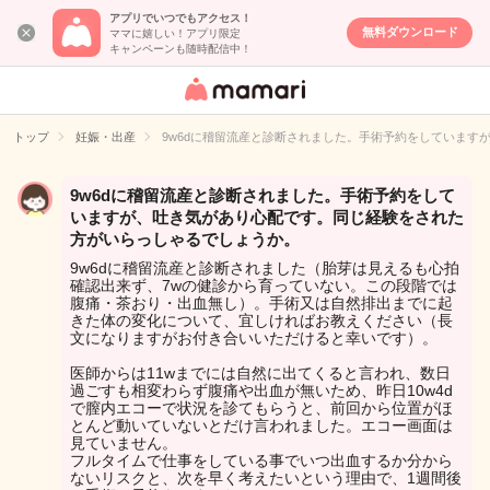
アプリでいつでもアクセス！
無料ダウンロード
ママに嬉しい！アプリ限定
キャンペーンも随時配信中！
女性専用匿名QA
アプリ・情報サ
トップ
妊娠・出産
9w6dに稽留流産と診断されました。手術予約をしています
イト
9w6dに稽留流産と診断されました。手術予約をして
いますが、吐き気があり心配です。同じ経験をされた
方がいらっしゃるでしょうか。
9w6dに稽留流産と診断されました（胎芽は見えるも心拍
確認出来ず、7wの健診から育っていない。この段階では
腹痛・茶おり・出血無し）。手術又は自然排出までに起
きた体の変化について、宜しければお教えください（長
文になりますがお付き合いいただけると幸いです）。
医師からは11wまでには自然に出てくると言われ、数日
過ごすも相変わらず腹痛や出血が無いため、昨日10w4d
で膣内エコーで状況を診てもらうと、前回から位置がほ
とんど動いていないとだけ言われました。エコー画面は
見ていません。
フルタイムで仕事をしている事でいつ出血するか分から
ないリスクと、次を早く考えたいという理由で、1週間後