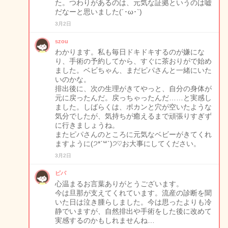
た。つわりがあるのは、元気な証拠というのは嘘
だなーと思いました(´･ω･`)
3月2日
szou
わかります。私も毎日ドキドキするのが嫌にな
り、手術の予約してから、すぐに茶おりがで始め
ました。ベビちゃん、まだピパさんと一緒にいた
いのかな。
排出後に、次の生理がきてやっと、自分の身体が
元に戻ったんだ。戻っちゃったんだ……と実感し
ました。しばらくは、ポカンと穴が空いたような
気分でしたが、気持ちが癒えるまで頑張りすぎず
に行きましょうね。
またピパさんのところに元気なベビーがきてくれ
ますように(੭*ˊ꒳​ˋ)੭♡お大事にしてください。
3月2日
ピパ
心温まるお言葉ありがとうございます。
今は旦那が支えてくれています。流産の診断を聞
いた日は泣き腫らしました。今は思ったよりも冷
静でいますが、自然排出や手術をした後に改めて
実感するのかもしれませんね…