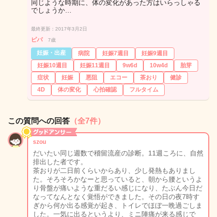
同じような時期に、体の変化があった方はいらっしゃる
でしょうか…
最終更新：2017年3月2日
ピパ
7歳
妊娠・出産
病院
妊娠7週目
妊娠9週目
妊娠10週目
妊娠11週目
9w6d
10w4d
胎芽
症状
妊娠
悪阻
エコー
茶おり
健診
4D
体の変化
心拍確認
フルタイム
この質問への回答
（全7件）
szou
だいたい同じ週数で稽留流産の診断。11週ころに、自然
排出した者です。
茶おりが二日前くらいからあり、少し発熱もありまし
た。そろそろかなーと思っていると、朝から腰というよ
り骨盤が痛いような重だるい感じになり、たぶん今日だ
なってなんとなく覚悟ができました。その日の夜7時す
ぎから何か出る感覚が起き、トイレでほぼ一晩過ごしま
した。一気に出るというより、ミニ陣痛が来る感じで