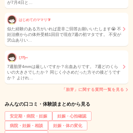
が7月4日と…
はじめてのママリ🔰
似た経験のある方がいれば是非ご回答お願いいたします😭 不
妊治療からの体外受精1回目で現在7週の初マタです。 不安が
沢山ありい…
ぴᙏ̤̫⑅
7週胎芽4mmは厳しいですか？出血ありです。 7週どのくら
いの大きさでしたか？ 同じく小さめだった方その後どうです
か？ よけれ…
「胎芽」に関する質問一覧を見る
みんなの口コミ・体験談まとめから見る
安定期・病院・妊娠
妊娠・心拍確認
病院・妊娠・相談
妊娠・体の変化