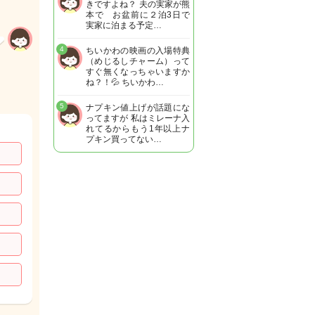
きですよね？ 夫の実家が熊
本で お盆前に２泊3日で
実家に泊まる予定…
4
ちいかわの映画の入場特典
（めじるしチャーム）って
すぐ無くなっちゃいますか
ね？！💦 ちいかわ…
5
ナプキン値上げが話題にな
ってますが 私はミレーナ入
れてるからもう1年以上ナ
プキン買ってない…