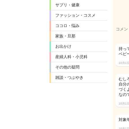
サプリ・健康
ファッション・コスメ
ココロ・悩み
コメン
家族・旦那
お出かけ
持っ
ベビ
産婦人科・小児科
10月1
その他の疑問
雑談・つぶやき
むし
自分
づく
なの
10月1
対象
10月1