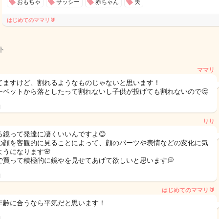
おもちゃ
サッシー
赤ちゃん
夫
はじめてのママリ🔰
ト
ママリ
てますけど、割れるようなものじゃないと思います！
ーベットから落としたって割れないし子供が投げても割れないので🤔
日
りり
ろ鏡って発達に凄くいいんですよ😊
の顔を客観的に見ることによって、顔のパーツや表情などの変化に気
ようになります🌸
で買って積極的に鏡やを見せてあげて欲しいと思います💭
日
はじめてのママリ🔰
年齢に合うなら平気だと思います！
日