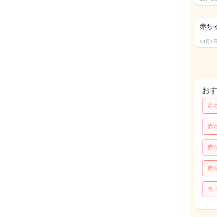
赤ち
10月1
お
赤
赤
赤
赤
夫