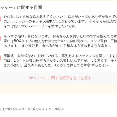
サッシー」に関する質問
7ヶ月におすすめな絵本教えてください！ 絵本がいっぱいあり何を買って
のか… サッシーのキラキラ絵本だけ1つもっています。 そろそろ毎日読む
をつけたいのでレパートリーを増やしたいです。
もうすぐ1歳1ヶ月になります。 おもちゃんを買いたいのですが悩んでます
家にはBOXタイプの色んな仕掛けがついてる物 積み木、コップ重ね、三
あります。 まだ投げる、食べるが多くて 積み木も重ねるような素振…
卒園式、入学式などに付けていける、高見えするネックレスを探してます
当は、1つくらい数万円するネックレス欲しいんですが、よく無くす、子
まだ小さい、金欠等々あるため、1万以下で探してます🥲 ずっとイン…
「サッシー」に関する質問をもっと見る
のおのおもちゃラトル+鏡なんですが、赤ちゃ…