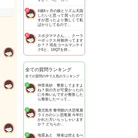
4
4歳8ヶ月の娘とリズム天国
したいと思って買ったので
すが思ったより難しくて私
ばかりしてるので…
5
スポ少ママさん、、クーラ
ーボックス何個持ってます
か？？ 現在コールマンテイ
ク6と、16QTを持…
全ての質問ランキング
全ての質問の中で人気のランキング
1
仲里依紗 整形してますよ
ね？前の方が可愛かったの
に今怖いんですが整形した
ら整形したーって…
2
鹿児島市 黎明館の大恐竜展
ライカのシン恐竜展 今年行
かれた方いらっしゃいます
か？ どちらか…
3
地震あと 帰省は控えるべ