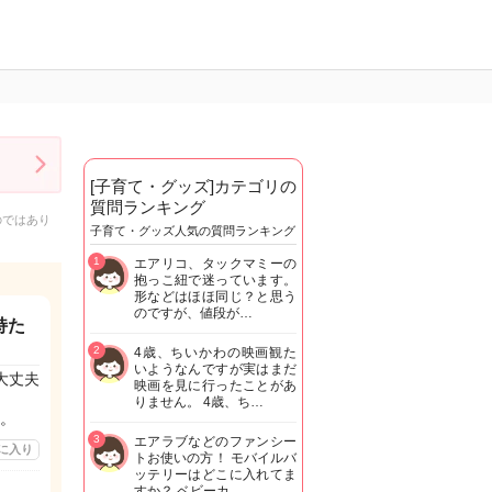
[子育て・グッズ]カテゴリの
質問ランキング
のではあり
子育て・グッズ人気の質問ランキング
1
エアリコ、タックマミーの
抱っこ紐で迷っています。
形などはほほ同じ？と思う
のですが、値段が…
持た
2
4歳、ちいかわの映画観た
いようなんですが実はまだ
大丈夫
映画を見に行ったことがあ
りません。 4歳、ち…
。
3
エアラブなどのファンシー
に入り
トお使いの方！ モバイルバ
ッテリーはどこに入れてま
すか？ ベビーカ…