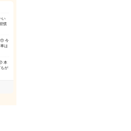
いい
習慣
 今
輪車は
 本
どもが