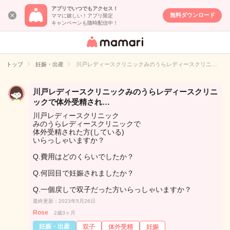
アプリでいつでもアクセス！
無料ダウンロード
ママに嬉しい！アプリ限定
キャンペーンも随時配信中！
女性専用匿名QA
アプリ・情報サ
トップ
妊娠・出産
川戸レディースクリニックみのうらレディースクリニ…
イト
川戸レディースクリニックみのうらレディースクリニ
ックで体外受精され…
川戸レディースクリニック
みのうらレディースクリニックで
体外受精された方(している)
いらっしゃいますか？
Q.費用はどのくらいでしたか？
Q.何回目で妊娠されましたか？
Q.一個戻しで双子だった方いらっしゃいますか？
最終更新：2023年5月26日
Rose
2歳3ヶ月
妊娠・出産
双子
体外受精
妊娠