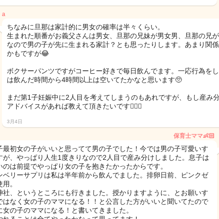
a
ちなみに旦那は家計的に男女の確率は半々くらい。
生まれた順番がお義父さんは男女、旦那の兄妹が男女男、旦那の兄が
なので男の子が先に生まれる家計？とも思ったりします。あまり関係
かもですが😂
ボクサーパンツですがコーヒー好きで毎日飲んでます。一応行為をし
は飲んだ時間から4時間以上は空いてたかなと思います🥺
まだ第1子妊娠中に2人目を考えてしまうのもあれですが、もし産み
アドバイスがあれば教えて頂きたいです🙇🏻‍♀️
3月4日
保育士ママ👶🏻
子最初女の子がいいと思ってて男の子でした！今では男の子可愛いす
すが、やっぱり人生1度きりなので2人目で産み分けしました。息子は
いのは前提でやっぱり女の子を抱きたかったからです。
ンベリーサプリは私は半年前から飲んでました。排卵日前、ピンクゼ
使用。
神社、というところにも行きました。授かりますように、とお願いす
ではなく女の子のママになる！！と公言した方がいいと聞いてたので
に女の子のママになる！と書いてきました。