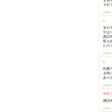
まあ
それ
3月4日
a
女の
やは
諏訪
私も
たの
3月4日
a
札幌
る時
あり
3月4日
保育士
諏訪
3月4日