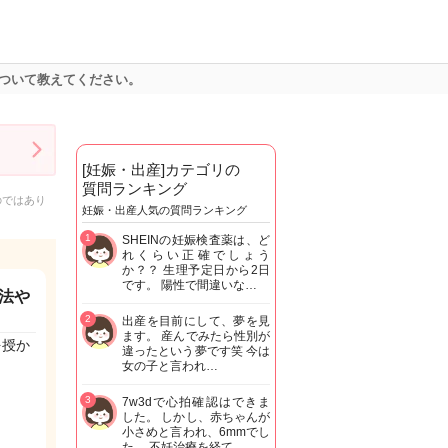
ついて教えてください。
[妊娠・出産]カテゴリの
質問ランキング
のではあり
妊娠・出産人気の質問ランキング
1
SHEINの妊娠検査薬は、ど
れくらい正確でしょう
か？？ 生理予定日から2日
です。 陽性で間違いな…
法や
2
出産を目前にして、夢を見
ます。 産んでみたら性別が
を授か
違ったという夢です笑 今は
女の子と言われ…
3
7w3dで心拍確認はできま
した。 しかし、赤ちゃんが
小さめと言われ、6mmでし
た。 不妊治療を経て…