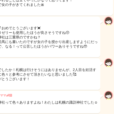
やれることは全てやったかなって思ってます！
で女の子がきてくれました🎀
子おめでとうございます💓
りゼリーも使用したほうが良さそうですね🥺
神社は三重県のですかね？
絵馬にも書いたのですが女の子を授かり出産しますようにだっ
で、なる！って公言したほうがパワーありそうですね🥹
でしたか！札幌は行けそうにはありませんが、2人目を妊活す
に色々と参考にさせて頂きたいなと思いました🥰
がとうございます！
ママ👶🏻
神社って色々ありますよね！わたしは札幌の諏訪神社でした☺️