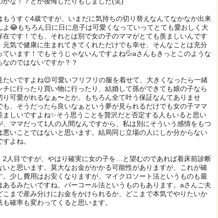
のかな！？とか後悔したりもしました(笑)
はもうすぐ4歳ですが、いまだに気持ちの切り替えなんてなかなか出来
んよ😂もちろん日に日に息子は可愛くなっていってとても愛おしく大
存在です！でも、それとは別で女の子のママがとても羨ましいんです
。元気で健康に生まれてきてくれただけでも幸せ、そんなことは充分
っています！でもそうじゃないんですよね💦aさんもきっとこのような
ちなのではないですか？？
見たいですよね😌可愛いフリフリの服を着せて、大きくなったら一緒
ンチに行ったり買い物に行ったり、結婚して孫ができても娘の子なら
切り可愛がれるなぁ〜とか。もちろん全て叶う保証なんてありませ
でも、そうだったら良いなぁという夢が見られるだけでも女の子ママ
羨ましいですよね✨そう思うことを贅沢だと否定する人もいると思い
が、ママだって1人の人間なんですから、私は別にそういう感情をもつ
は悪いことではないと思います。結局同じ立場の人にしか分からない
ですよね。
、2人目ですが、やはり確実に女の子を…と望むのであれば着床前診断
ないと思います。莫大なお金がかかる可能性がありますが、これが確
す。少し費用はお安くなりますが、マイクロソート法というものも最
はあるみたいですね。パーコール法というものもあります。aさんご夫
どこまで産み分けにお金をかけられるか、どこまで本気でやりたいか
法も確率も変わってくると思います。