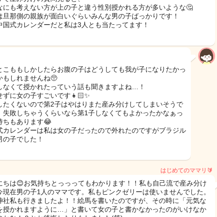
なにも考えない方が上の子と違う性別授かれる方が多いような🤔
は旦那側の親族が面白いぐらいみんな男の子ばっかりです！
中国式カレンダーだと私は3人とも当たってます！
とこももしかしたらお腹の子はどうしても我が子になりたかっ
かもしれませんね🥺
しなくて授かれたっていう話も聞きますよね…！
せずに女の子すごいです👧🏻✨
したくないので第2子はやはりまた産み分けしてしまいそうで
、失敗しちゃうくらいなら第1子しなくてもよかったかなぁっ
持ちもあります😂
式カレンダーは私は女の子だったので外れたのですがブラジル
男の子でした！
はじめてのママリ🔰
にちは😊お気持ちとっっってもわかります！！私も自己流で産み分け
今現在男の子1人のママです。私もピンクゼリーは使いませんでした。
神社私も行きましたよ！！絵馬を書いたのですが、その時に「元気な
を授かれますように…」と書いて女の子と書かなかったのがいけなか