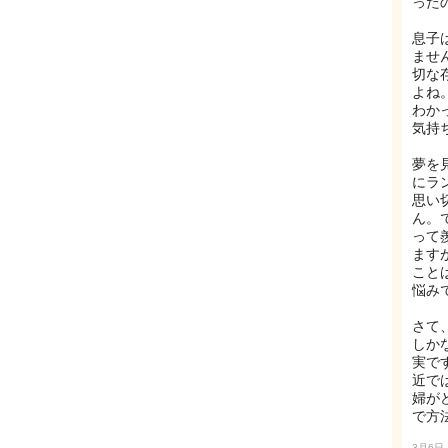
った
息子
ませ
切な
よね
わか
気持
夢を
にラ
思い
ん。
って
ます
こと
悩み
さて
しか
実で
近で
婦が
で方
3月6日