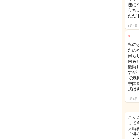
逆に
うち
ただ
3月4日
a
私の
たの
何も
何も
後悔
すが
て気
中国
式は
3月4日
こん
して
大縣
子供