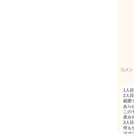
コメン
1人
2人
範囲
あら
この
産み
3人
何も
ママ