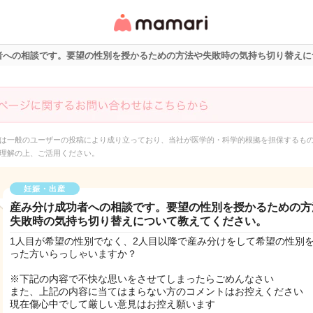
女性専用匿名QAアプ
リ・情報サイト
者への相談です。要望の性別を授かるための方法や失敗時の気持ち切り替えに
は一般のユーザーの投稿により成り立っており、当社が医学的・科学的根拠を担保するも
理解の上、ご活用ください。
妊娠・出産
産み分け成功者への相談です。要望の性別を授かるための方
失敗時の気持ち切り替えについて教えてください。
1人目が希望の性別でなく、2人目以降で産み分けをして希望の性別
った方いらっしゃいますか？
※下記の内容で不快な思いをさせてしまったらごめんなさい
また、上記の内容に当てはまらない方のコメントはお控えください
現在傷心中でして厳しい意見はお控え願います