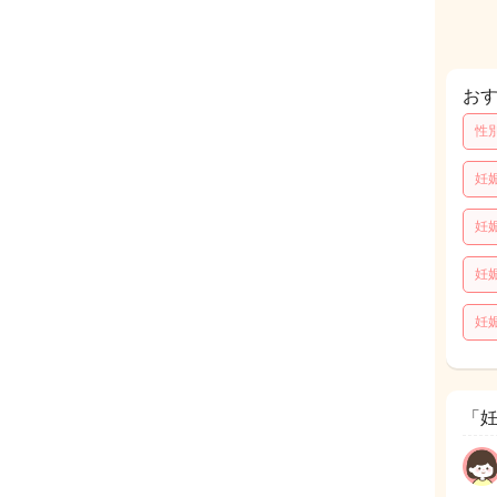
お
性
妊
妊
妊
妊
「妊