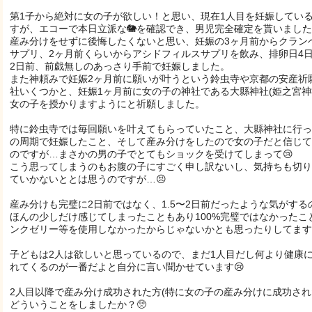
第1子から絶対に女の子が欲しい！と思い、現在1人目を妊娠してい
すが、エコーで本日立派な🐘を確認でき、男児完全確定を貰いました
産み分けをせずに後悔したくないと思い、妊娠の3ヶ月前からクラン
サプリ、2ヶ月前くらいからアシドフィルスサプリを飲み、排卵日4
2日前、前戯無しのあっさり手前で妊娠しました。
また神頼みで妊娠2ヶ月前に願いが叶うという鈴虫寺や京都の安産祈
社いくつかと、妊娠1ヶ月前に女の子の神社である大縣神社(姫之宮神
女の子を授かりますようにと祈願しました。
特に鈴虫寺では毎回願いを叶えてもらっていたこと、大縣神社に行っ
の周期で妊娠したこと、そして産み分けをしたので女の子だと信じて
のですが…まさかの男の子でとてもショックを受けてしまって😢
こう思ってしまうのもお腹の子にすごく申し訳ないし、気持ちも切り
ていかないととは思うのですが…😣
産み分けも完璧に2日前ではなく、1.5〜2日前だったような気がする
ほんの少しだけ感じてしまったこともあり100%完璧ではなかったこ
ンクゼリー等を使用しなかったからじゃないかとも思ったりしてます
子どもは2人は欲しいと思っているので、まだ1人目だし何より健康
れてくるのが一番だよと自分に言い聞かせています😢
2人目以降で産み分け成功された方(特に女の子の産み分けに成功され
どういうことをしましたか？🥺