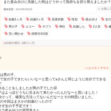
また産み分けに失敗した時はどうやって気持ちを切り替えましたか？
お気に
最終更新：2023年3月6日
妊娠1ヶ月
妊娠2ヶ月
安産祈願
性別
産み分け
女
男の子
エコー
サプリ
神社
妊娠した
2人目
言い聞かせ
排卵日4日前
a
(妊娠28週目, 2歳11ヶ月)
ト
ハジメテノママリ
目は男の子、
目で女の子できたらいいなーと思ってaさんと同じように自分でできる
で
ゆることをしましたが男の子でした🤣
子はよっぽどうちに生まれて来たかったんだなーと思いました！
分けって、確実な方法ってないんだなーとその時思いました。
目の今回はまさかの妊娠だったので
せず女の子予定です！
リで産み分けの質問見ると、