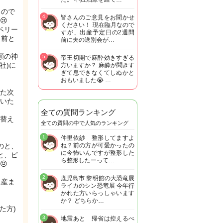
るので
4
皆さんのご意見をお聞かせ
😢
ください！ 現在臨月なので
ベリー
すが、出産予定日の2週間
日前と
前に夫の送別会が…
願の神
5
帝王切開で麻酔効きすぎる
社)に
方いますか？ 麻酔が聞きす
ぎて息できなくてしぬかと
おもいました😭 …
た次
いた
全ての質問ランキング
替え
全ての質問の中で人気のランキング
1
仲里依紗 整形してますよ
のと、
ね？前の方が可愛かったの
に今怖いんですが整形した
と、ピ
ら整形したーって…
😣
2
鹿児島市 黎明館の大恐竜展
に産ま
ライカのシン恐竜展 今年行
かれた方いらっしゃいます
か？ どちらか…
た方)
3
地震あと 帰省は控えるべ