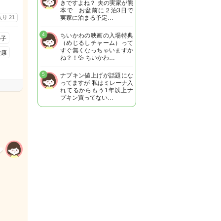
きですよね？ 夫の実家が熊
本で お盆前に２泊3日で
入り
21
実家に泊まる予定…
4
ちいかわの映画の入場特典
の子
（めじるしチャーム）って
すぐ無くなっちゃいますか
健康
ね？！💦 ちいかわ…
5
ナプキン値上げが話題にな
ってますが 私はミレーナ入
れてるからもう1年以上ナ
プキン買ってない…