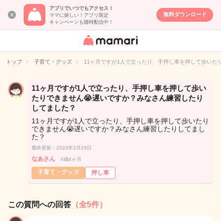
アプリでいつでもアクセス！
無料ダウンロード
ママに嬉しい！アプリ限定
キャンペーンも随時配信中！
女性専用匿名QA
アプリ・情報サ
トップ
子育て・グッズ
11ヶ月ですが1人で立ったり、手押し車を押して歩いた
イト
11ヶ月ですが1人で立ったり、手押し車を押して歩い
たりできません😭遅いですか？みなさん練習したり
してました？
11ヶ月ですが1人で立ったり、手押し車を押して歩いたり
できません😭遅いですか？みなさん練習したりしてまし
た？
最終更新：2023年2月23日
なあさん
4歳4ヶ月
子育て・グッズ
押し車
この質問への回答
（全5件）