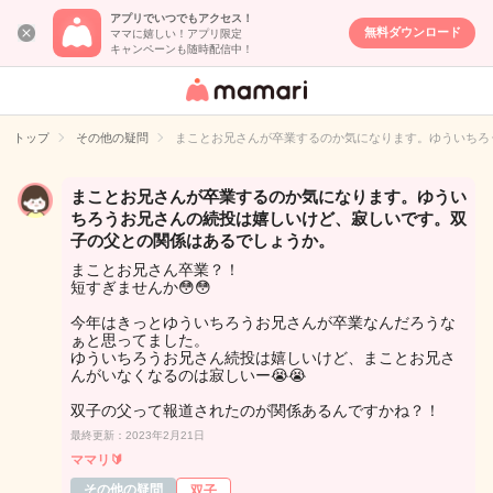
アプリでいつでもアクセス！
無料ダウンロード
ママに嬉しい！アプリ限定
キャンペーンも随時配信中！
女性専用匿名QA
アプリ・情報サ
トップ
その他の疑問
まことお兄さんが卒業するのか気になります。ゆういちろ
イト
まことお兄さんが卒業するのか気になります。ゆうい
ちろうお兄さんの続投は嬉しいけど、寂しいです。双
子の父との関係はあるでしょうか。
まことお兄さん卒業？！
短すぎませんか😳😳
今年はきっとゆういちろうお兄さんが卒業なんだろうな
ぁと思ってました。
ゆういちろうお兄さん続投は嬉しいけど、まことお兄さ
んがいなくなるのは寂しいー😭😭
双子の父って報道されたのが関係あるんですかね？！
最終更新：2023年2月21日
ママリ🔰
その他の疑問
双子