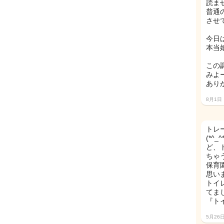
読ま
普通
させ
今日
本当
この
みよー
あり
8月1日
トレ
(*
ど、
ちゃ
保育
思い
トイ
てま
『ト
5月26