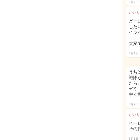
5月26
かいり
どー
した
イラ
大変で
8月1日
うち
戦隊
たら
o^*)
中々
5月26
かいり
ヒー
その
8月1日