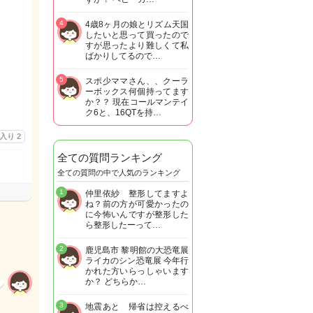
4
4歳8ヶ月の娘とリズム天国
したいと思って買ったので
すが思ったより難しくて私
ばかりしてるので…
5
スポ少ママさん、、クーラ
ーボックス何個持ってます
か？？ 現在コールマンテイ
ク6と、16QTを持…
に入り
2
全ての質問ランキング
全ての質問の中で人気のランキング
1
仲里依紗 整形してますよ
ね？前の方が可愛かったの
に今怖いんですが整形した
ら整形したーって…
2
鹿児島市 黎明館の大恐竜展
ライカのシン恐竜展 今年行
かれた方いらっしゃいます
か？ どちらか…
3
地震あと 帰省は控えるべ