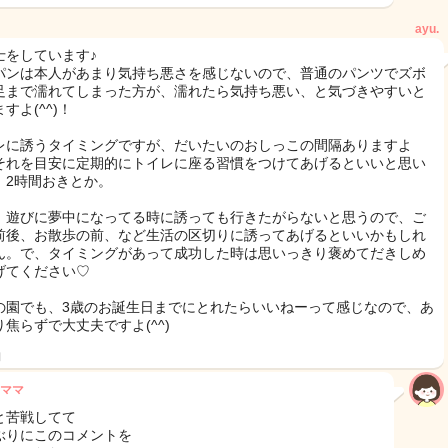
ayu.
士をしています♪
パンは本人があまり気持ち悪さを感じないので、普通のパンツでズボ
足まで濡れてしまった方が、濡れたら気持ち悪い、と気づきやすいと
すよ(^^)！
レに誘うタイミングですが、だいたいのおしっこの間隔ありますよ
それを目安に定期的にトイレに座る習慣をつけてあげるといいと思い
。2時間おきとか。
、遊びに夢中になってる時に誘っても行きたがらないと思うので、ご
前後、お散歩の前、など生活の区切りに誘ってあげるといいかもしれ
ん。で、タイミングがあって成功した時は思いっきり褒めてだきしめ
げてください♡
の園でも、3歳のお誕生日までにとれたらいいねーって感じなので、あ
り焦らずで大丈夫ですよ(^^)
日
ママ
と苦戦してて
ぶりにこのコメントを