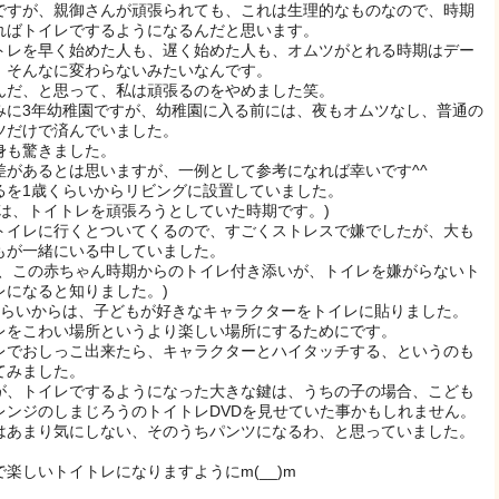
ですが、親御さんが頑張られても、これは生理的なものなので、時期
ればトイレでするようになるんだと思います。
トレを早く始めた人も、遅く始めた人も、オムツがとれる時期はデー
、そんなに変わらないみたいなんです。
んだ、と思って、私は頑張るのをやめました笑。
みに3年幼稚園ですが、幼稚園に入る前には、夜もオムツなし、普通の
ツだけで済んでいました。
身も驚きました。
差があるとは思いますが、一例として参考になれば幸いです^^
るを1歳くらいからリビングに設置していました。
れは、トイトレを頑張ろうとしていた時期です。)
トイレに行くとついてくるので、すごくストレスで嫌でしたが、大も
もが一緒にいる中していました。
に、この赤ちゃん時期からのトイレ付き添いが、トイレを嫌がらないト
レになると知りました。)
くらいからは、子どもが好きなキャラクターをトイレに貼りました。
レをこわい場所というより楽しい場所にするためにです。
レでおしっこ出来たら、キャラクターとハイタッチする、というのも
てみました。
が、トイレでするようになった大きな鍵は、うちの子の場合、こども
レンジのしまじろうのトイトレDVDを見せていた事かもしれません。
はあまり気にしない、そのうちパンツになるわ、と思っていました。
で楽しいトイトレになりますようにm(__)m