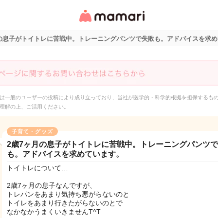
女性専用匿名QAアプ
リ・情報サイト
月の息子がトイトレに苦戦中。トレーニングパンツで失敗も。アドバイスを求
は一般のユーザーの投稿により成り立っており、当社が医学的・科学的根拠を担保するも
理解の上、ご活用ください。
子育て・グッズ
2歳7ヶ月の息子がトイトレに苦戦中。トレーニングパンツ
も。アドバイスを求めています。
トイトレについて…
2歳7ヶ月の息子なんですが、
トレパンをあまり気持ち悪がらないのと
トイレをあまり行きたがらないのとで
なかなかうまくいきませんT^T