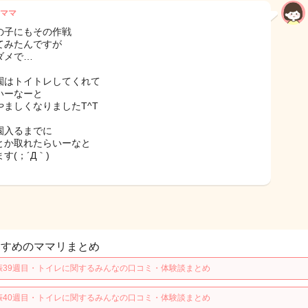
ママ
の子にもその作戦
てみたんですが
ダメで…
園はトイトレしてくれて
いーなーと
やましくなりましたT^T
園入るまでに
とか取れたらいーなと
す(；´Д｀)
すすめのママリまとめ
娠39週目・トイレに関するみんなの口コミ・体験談まとめ
娠40週目・トイレに関するみんなの口コミ・体験談まとめ