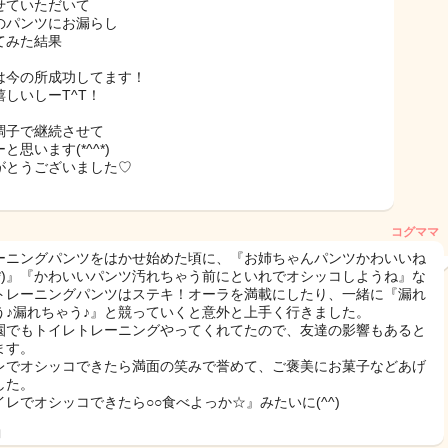
せていただいて
のパンツにお漏らし
てみた結果
は今の所成功してます！
嬉しいしーT^T！
調子で継続させて
と思います(*^^*)
がとうございました♡
コグママ
ーニングパンツをはかせ始めた頃に、『お姉ちゃんパンツかわいいね
^_^*)』『かわいいパンツ汚れちゃう前にといれでオシッコしようね』な
トレーニングパンツはステキ！オーラを満載にしたり、一緒に『漏れ
う♪漏れちゃう♪』と競っていくと意外と上手く行きました。
園でもトイレトレーニングやってくれてたので、友達の影響もあると
ます。
レでオシッコできたら満面の笑みで誉めて、ご褒美にお菓子などあげ
した。
イレでオシッコできたら○○食べよっか☆』みたいに(^^)
日