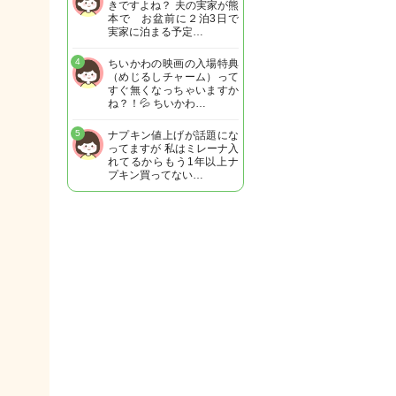
きですよね？ 夫の実家が熊
本で お盆前に２泊3日で
実家に泊まる予定…
4
ちいかわの映画の入場特典
（めじるしチャーム）って
すぐ無くなっちゃいますか
ね？！💦 ちいかわ…
5
ナプキン値上げが話題にな
ってますが 私はミレーナ入
れてるからもう1年以上ナ
プキン買ってない…