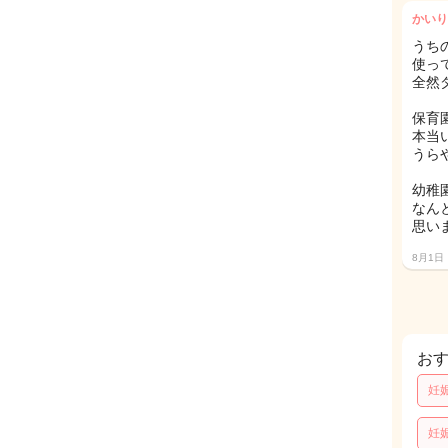
かいり
うち
使っ
全然
保育
本当
うら
幼稚
なん
思いま
8月1日
お
妊
妊