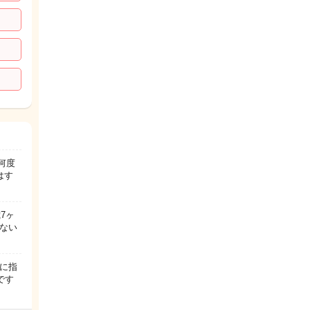
何度
はす
7ヶ
ない
に指
です