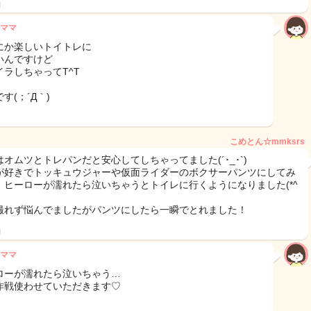
日
ママ
にか楽しいトイトレに
いんですけど
イラしちゃってT^T
す(；´Д｀)
こめとん☆mmksrs
はオムツとトレパンだと安心してしちゃってました(´･_･`)
が好きでトッキュウジャーや仮面ライダーのボクサーパンツにしてみ
、ヒーローが濡れたら泣いちゃうとトイレに行くようになりました(*^
撮れず悩んでましたがパンツにしたら一瞬でとれました！
日
ママ
ローが濡れたら泣いちゃう…
作戦使わせていただきます♡