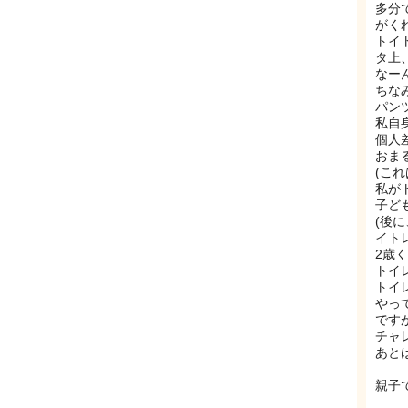
多分
がく
トイ
タ上
なー
ちな
パン
私自
個人
おま
(こ
私が
子ど
(後
イト
2歳
トイ
トイ
やっ
です
チャ
あと
親子