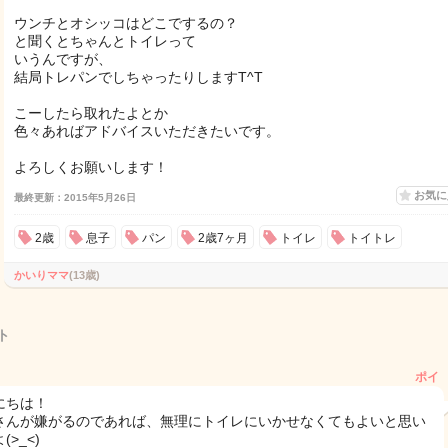
ウンチとオシッコはどこでするの？
と聞くとちゃんとトイレって
いうんですが、
結局トレパンでしちゃったりしますT^T
こーしたら取れたよとか
色々あればアドバイスいただきたいです。
よろしくお願いします！
お気
最終更新：2015年5月26日
2歳
息子
パン
2歳7ヶ月
トイレ
トイトレ
かいりママ
(13歳)
ト
ポイ
にちは！
さんが嫌がるのであれば、無理にトイレにいかせなくてもよいと思い
(>_<)