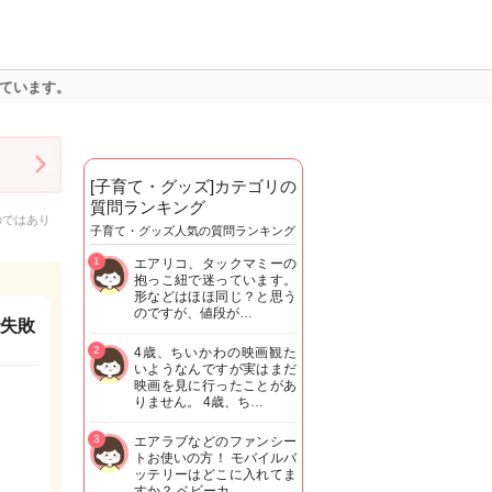
めています。
[子育て・グッズ]カテゴリの
質問ランキング
のではあり
子育て・グッズ人気の質問ランキング
1
エアリコ、タックマミーの
抱っこ紐で迷っています。
形などはほほ同じ？と思う
のですが、値段が…
で失敗
2
4歳、ちいかわの映画観た
いようなんですが実はまだ
映画を見に行ったことがあ
りません。 4歳、ち…
3
エアラブなどのファンシー
トお使いの方！ モバイルバ
ッテリーはどこに入れてま
すか？ ベビーカ…