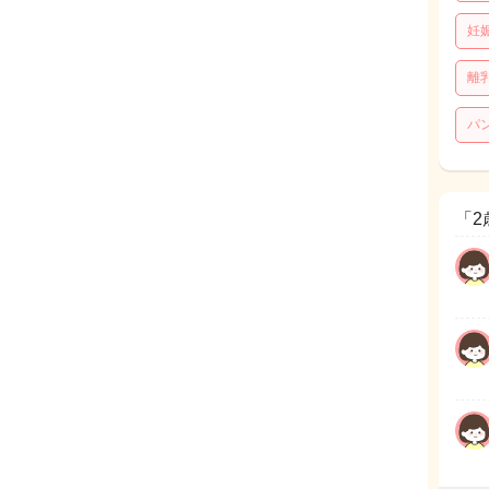
妊
離
パ
「2