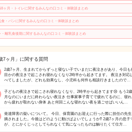
娠8ヶ月・トイレに関するみんなの口コミ・体験談まとめ
乳食・パンに関するみんなの口コミ・体験談まとめ
ン・離乳食後期に関するみんなの口コミ・体験談まとめ
歳7ヶ月」に関する質問
2歳7ヶ月、生まれてからずっと寝ない子でいまだに夜泣きがあり、今日も
目かの夜泣きで起こされ寝れなくなり2時半から起きてます。 夜泣き対応
べてしましたが、どれも効果なし、小児科も何件も相談行きましたので…
子どもの夜泣きで起こされ寝れなくなり、2時半から起きてます😢 もう2歳
月なのにいまだに終わらない夜泣き 仕事家事子育てで疲れてるのに、寝れ
から疲れが取れない身体 あと何回こんな寝れない夜を過ごせばいいん…
発達障害の疑いについて。 今日、保育園のお迎えに行った際に担任の先生
摘されました。今後はどのように動けばよいでしょうか⁇ 2歳7ヶ月の息子
が、とにかくじっとしてられなくて気になったものは触りたくて仕方…