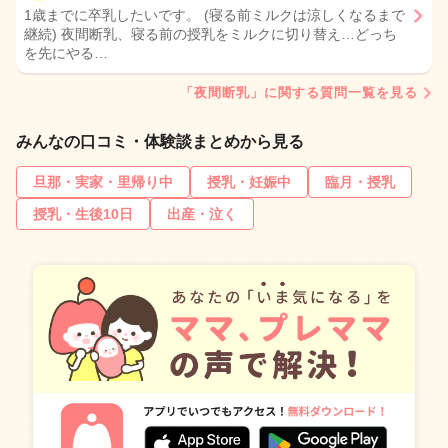
1歳までに卒乳したいです。 (寝る前ミルクは涼しくなるまで
継続) 夜間断乳、寝る前の授乳をミルクに切り替え…どっち
を先にやる…
「夜間断乳」に関する質問一覧を見る
みんなの口コミ・体験談まとめから見る
旦那・実家・里帰り中
授乳・妊娠中
臨月・授乳
授乳・生後10日
出産・泣く