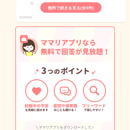
無料で続きを見る(全4件)
12月31日
＼ママリアプリをダウンロードして／