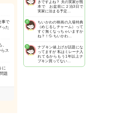
きですよね？ 夫の実家が熊
本で お盆前に２泊3日で
実家に泊まる予定…
仕事で
4
ちいかわの映画の入場特典
（めじるしチャーム）って
ぴった
すぐ無くなっちゃいますか
ね？！💦 ちいかわ…
も、
5
ナプキン値上げが話題にな
からス
ってますが 私はミレーナ入
れてるからもう1年以上ナ
プキン買ってない…
うに
問題