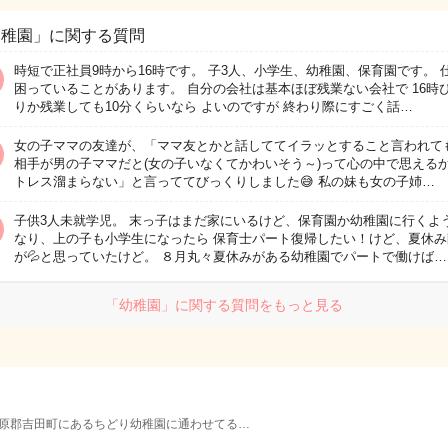
幼稚園」に関する質問
時短で正社員9時から16時です。 子3人、小学生、幼稚園、保育園です。 
困っていることがあります。 自分の会社は基本ほぼ残業ない会社で 16時
りか残業しても10分くらいなら よいのですが 終わり際にすごく話…
女の子ママの友達が、「ママ友とかと話しててイラッとすること言われて
相手が男の子ママだと(女の子いなくてかわいそう～)って心の中で思える
トレス溜まらない」と言っててびっくりしました😅 私の妹も女の子姉…
子供3人未就学児。 末っ子はまだ家にいるけど、保育園か幼稚園に行くよ
なり、上の子も小学生になったら 保育士パート復帰したい！けど、夏休み
が💦と思っていたけど。 ８月丸々夏休みがある幼稚園でパートで働けば…
「幼稚園」に関する質問をもっと見る
原郡吉田町にあるちどり幼稚園に通わせてる…