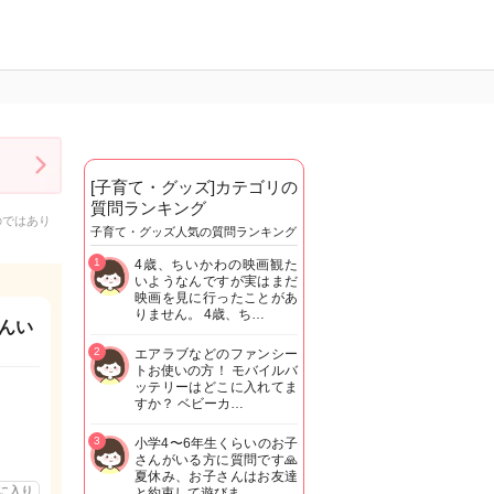
[子育て・グッズ]カテゴリの
質問ランキング
のではあり
子育て・グッズ人気の質問ランキング
1
4歳、ちいかわの映画観た
いようなんですが実はまだ
映画を見に行ったことがあ
りません。 4歳、ち…
んい
2
エアラブなどのファンシー
トお使いの方！ モバイルバ
ッテリーはどこに入れてま
すか？ ベビーカ…
3
小学4〜6年生くらいのお子
さんがいる方に質問です🙏
夏休み、お子さんはお友達
に入り
と約束して遊びま…