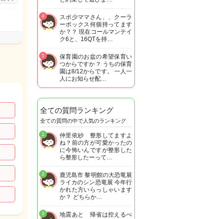
4
スポ少ママさん、、クーラ
ーボックス何個持ってます
か？？ 現在コールマンテイ
ク6と、16QTを持…
5
保育園のお盆の希望保育い
つからですか？ うちの保育
園は8/12からです。 一人一
人にお知らせ配…
全ての質問ランキング
全ての質問の中で人気のランキング
1
仲里依紗 整形してますよ
ね？前の方が可愛かったの
に今怖いんですが整形した
ら整形したーって…
2
鹿児島市 黎明館の大恐竜展
ライカのシン恐竜展 今年行
かれた方いらっしゃいます
か？ どちらか…
3
地震あと 帰省は控えるべ