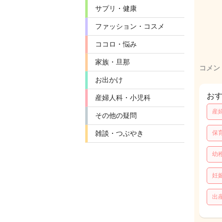
サプリ・健康
ファッション・コスメ
ココロ・悩み
家族・旦那
コメン
お出かけ
お
産婦人科・小児科
産
その他の疑問
雑談・つぶやき
保
幼
妊
出