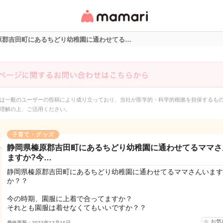
女性専用匿名QAアプ
リ・情報サイト
原郡吉田町にあるちどり幼稚園に通わせてる…
は一般のユーザーの投稿により成り立っており、当社が医学的・科学的根拠を担保するも
理解の上、ご活用ください。
子育て・グッズ
静岡県榛原郡吉田町にあるちどり幼稚園に通わせてるママさ
ますか?今…
静岡県榛原郡吉田町にあるちどり幼稚園に通わせてるママさんいます
か？？
今の時期、園服に上着で合ってますか？
それとも園服は着せなくてもいいですか？？
お気
最終更新：2022年12月16日