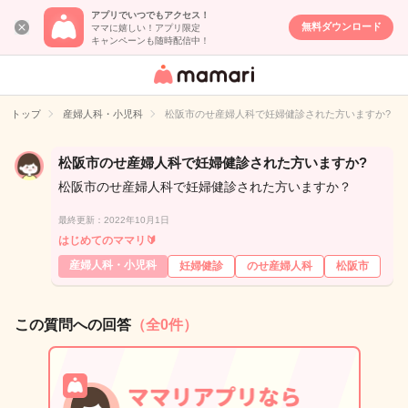
アプリでいつでもアクセス！
無料ダウンロード
ママに嬉しい！アプリ限定
キャンペーンも随時配信中！
女性専用匿名QA
アプリ・情報サ
トップ
産婦人科・小児科
松阪市のせ産婦人科で妊婦健診された方いますか?
イト
松阪市のせ産婦人科で妊婦健診された方いますか?
松阪市のせ産婦人科で妊婦健診された方いますか？
最終更新：2022年10月1日
はじめてのママリ🔰
産婦人科・小児科
妊婦健診
のせ産婦人科
松阪市
この質問への回答
（全0件）