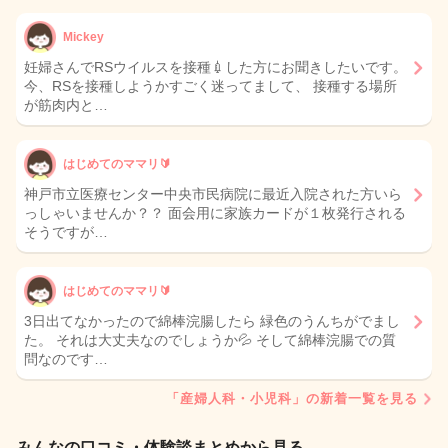
Mickey
妊婦さんでRSウイルスを接種💉した方にお聞きしたいです。
今、RSを接種しようかすごく迷ってまして、 接種する場所
が筋肉内と…
はじめてのママリ🔰
神戸市立医療センター中央市民病院に最近入院された方いら
っしゃいませんか？？ 面会用に家族カードが１枚発行される
そうですが…
はじめてのママリ🔰
3日出てなかったので綿棒浣腸したら 緑色のうんちがでまし
た。 それは大丈夫なのでしょうか💦 そして綿棒浣腸での質
問なのです…
「産婦人科・小児科」の新着一覧を見る
みんなの口コミ・体験談まとめから見る