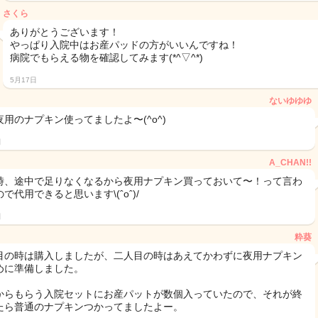
さくら
ありがとうございます！
やっぱり入院中はお産パッドの方がいいんですね！
病院でもらえる物を確認してみます(*^▽^*)
5月17日
ないゆゆゆ
夜用のナプキン使ってましたよ〜(^o^)
日
A_CHAN!!
時、途中で足りなくなるから夜用ナプキン買っておいて〜！って言わ
で代用できると思います\(ˆoˆ)/
日
粋葵
目の時は購入しましたが、二人目の時はあえてかわずに夜用ナプキン
めに準備しました。
からもらう入院セットにお産パットが数個入っていたので、それが終
たら普通のナプキンつかってましたよー。