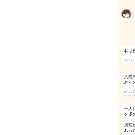
私は
5月17
入院
れたの
5月17
一人
を多
病院
わっ