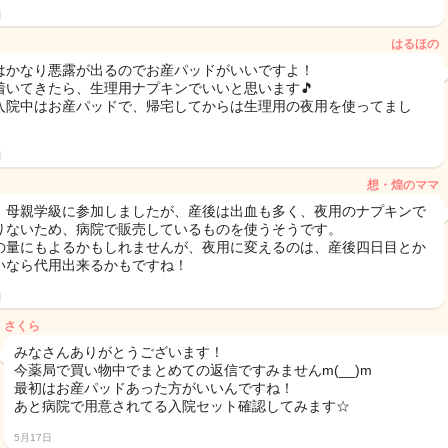
日
はるほの
はかなり悪露が出るのでお産パッドがいいですよ！
着いてきたら、生理用ナプキンでいいと思います🎵
入院中はお産パッドで、帰宅してからは生理用の夜用を使ってまし
日
想・煌のママ
、母親学級に参加しましたが、産後は出血も多く、夜用のナプキンで
りないため、病院で販売しているものを使うそうです。
の量にもよるかもしれませんが、夜用に変えるのは、産後四日目とか
いなら代用出来るかもですね！
日
さくら
みなさんありがとうございます！
今薬局で買い物中でまとめての返信ですみませんm(__)m
最初はお産パッドあった方がいいんですね！
あと病院で用意されてる入院セット確認してみます☆
5月17日