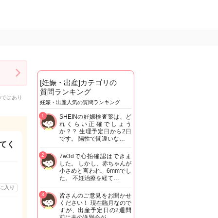
[妊娠・出産]カテゴリの
質問ランキング
のではあり
妊娠・出産人気の質問ランキング
1
SHEINの妊娠検査薬は、ど
れくらい正確でしょう
か？？ 生理予定日から2日
です。 陽性で間違いな…
てく
2
7w3dで心拍確認はできま
した。 しかし、赤ちゃんが
小さめと言われ、6mmでし
た。 不妊治療を経て…
に入り
3
皆さんのご意見をお聞かせ
ください！ 現在臨月なので
すが、出産予定日の2週間
前に夫の送別会が…