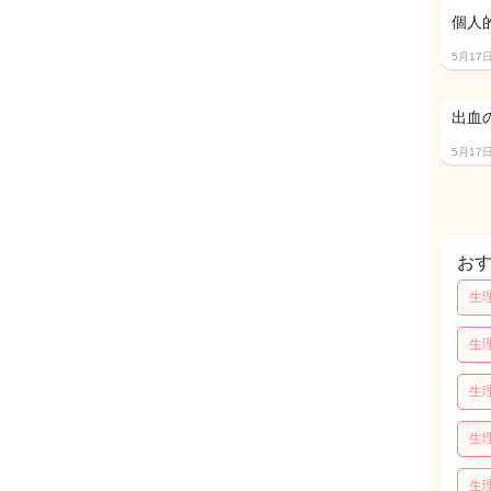
個人
5月17
出血
5月17
お
生
生
生
生
生