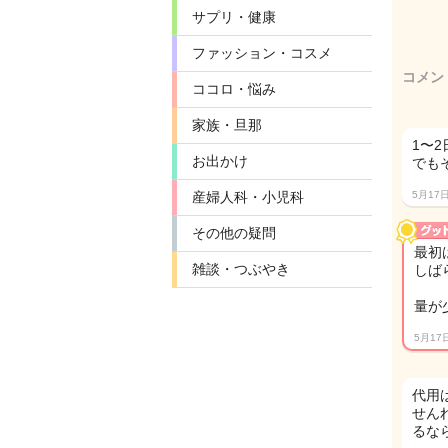
サプリ・健康
ファッション・コスメ
コメン
ココロ・悩み
家族・旦那
1〜2
お出かけ
でも
産婦人科・小児科
5月17
その他の疑問
最初
雑談・つぶやき
しば
量が
5月17
代用
せん
るな