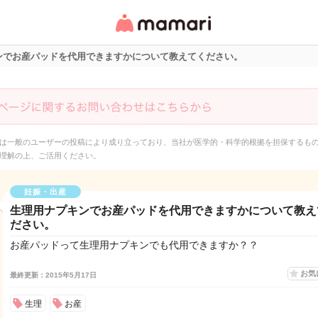
女性専用匿名QAアプ
リ・情報サイト
ンでお産パッドを代用できますかについて教えてください。
は一般のユーザーの投稿により成り立っており、当社が医学的・科学的根拠を担保するも
理解の上、ご活用ください。
妊娠・出産
生理用ナプキンでお産パッドを代用できますかについて教え
ださい。
お産パッドって生理用ナプキンでも代用できますか？？
お気
最終更新：2015年5月17日
生理
お産