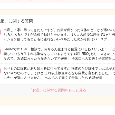
お産」に関する質問
出産して家に帰ってきたんですが、お腹が痛かったり体のどこがが痛いの
ちろんあるんですが余裕で動けちゃいます。 1人目の産後は悲惨で1ヶ月
ッション使ってもまともに座れないレベルだったのが今回はバースプ…
34w4dです！ 今日検診で、赤ちゃん生まれる位置にいるね！いいよ！！ 
転しつつもう生まれる準備をしているようです👶🏻 2500gあり、大きめで
なので、37週に入ったら産みたいです🤣🤣！ 子宮口も大丈夫！子宮頸管…
おりものに症状があり婦人科に行ってますが 検査のたび陰性で たぶんそ
ないやつなのでしょうけど これ以上検査するなら自費と言われました。 
も先生が気に入りません。 ヘルペスで痛くて受診したら 内診が痛…
「お産」に関する質問をもっと見る