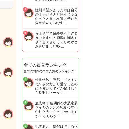
4
性別希望があった方は自分
の子供が望んだ性別じゃな
かったとき、友達の子が自
分が望んでいた性…
5
帝王切開で麻酔効きすぎる
方いますか？ 麻酔が聞きす
ぎて息できなくてしぬかと
おもいました😭 …
全ての質問ランキング
全ての質問の中で人気のランキング
1
仲里依紗 整形してますよ
ね？前の方が可愛かったの
に今怖いんですが整形した
ら整形したーって…
2
鹿児島市 黎明館の大恐竜展
ライカのシン恐竜展 今年行
かれた方いらっしゃいます
か？ どちらか…
3
地震あと 帰省は控えるべ