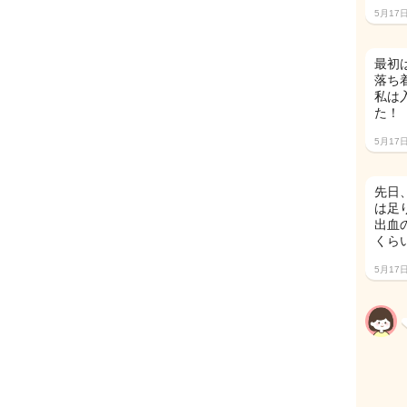
5月17
最初
落ち
私は
た！
5月17
先日
は足
出血
くら
5月17