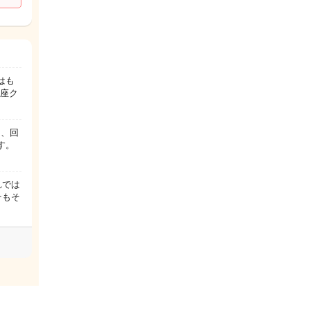
はも
円座ク
と、回
す。
れでは
そもそ