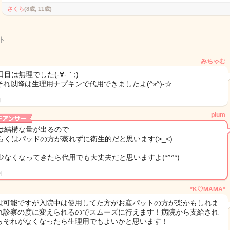
さくら
(8歳, 11歳)
ト
みちゃむ
日目は無理でした(-∀-｀;)
それ以降は生理用ナプキンで代用できましたよ(^з^)-☆
日
plum
は結構な量が出るので
らくはパッドの方が蒸れずに衛生的だと思います(>_<)
少なくなってきたら代用でも大丈夫だと思いますよ(*^^*)
日
*K♡MAMA*
は可能ですが入院中は使用してた方がお産パットの方が楽かもしれま
れ診察の度に変えられるのでスムーズに行えます！病院から支給され
らそれがなくなったら生理用でもよいかと思います！