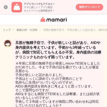
アプリでいつでもアクセス！
無料ダウンロード
ママに嬉しい！アプリ限定
キャンペーンも随時配信中！
女性専用匿名QA
アプリ・情報サ
トップ
産婦人科・小児科
旦那が無精子症で、子供が欲しいと話があり、AID
イト
旦那が無精子症で、子供が欲しいと話があり、AIDや
身内提供を考えています。手術から3年経っている
が、病院で対応してもらえるか不安。身内提供の治療
クリニックもわからず困っています。
４年前に旦那の無精子症が発覚しmicro-TESEをしました
がだめでした。今まで子供の話を避けていましたが最近
旦那から
子供が欲しいと話がありました。
子供はとっくに諦めていたので突然のことで
気持ちに生理がついていないのですが、
AIDか身内提供を前向きに考えようと思っています。
そこで質問なのですが、
AIDをするにも病院でTESEをした診断書、または紹介状
がいるらしいのですが、
手術して３年経っていますが病院に問い合わせれば対応
していただけるのでしょうか？