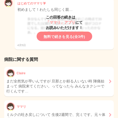
はじめてのママリ🔰
初めまして！わたしも同じく親…
この回答の続きは
「ママリ」アプリ
にて
お読みいただけます！
無料で続きを見る(全3件)
4月5日
病院に関する質問
Claire
まだ全然気が早いんですが 旦那とか頼る人いない時 陣痛始
まって 病院来てください。ってなったら みんなタクシーで
行くんです…
ママリ
ミルクの吐き戻しについて 生後2週間で、完ミです。元々体