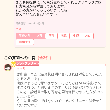
また身内提供にしても治療をしてくれるクリニックの探
し方も分からず困っております。
わかる方がいらっしゃいましたら
教えていただきたいです💦
最終更新：2023年4月5日
さき
産婦人科・小児科
旦那
病院
生理
AID
無精子症
この質問への回答
（全3件）
ママリ
診断書、または紹介状は問い合わせれば対応していただ
けると思います。
病院によるとは思いますが、ほとんどはAIDの初診まで
すごく待つかと思いますので、初診予約だけでも入れと
くのと、診断書の取り寄せを同時進行でやった方がいい
と思います。
うちは身内提供ではないので、そのクリニックは分から
ないのですが🙇‍♀️