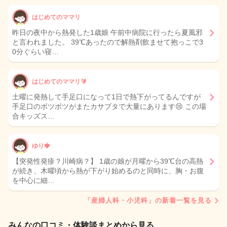
はじめてのママリ
昨日の夜中から熱発した1歳娘 午前中病院に行ったら夏風邪
と言われました。 39℃あったので解熱剤飲ませて抱っこで3
0分ぐらい寝…
はじめてのママリ🔰
土曜に発熱して手足口になって1日で熱下がってるんですが
手足口のボツボツがまたカサブタで大量にあります😢 この場
合キッズス…
ゆり🍓
【突発性発疹？川崎病？】 1歳の娘が月曜から39℃台の高熱
が続き、木曜頃から熱が下がり始めるのと同時に、胸・お腹
を中心に細…
「産婦人科・小児科」の新着一覧を見る
みんなの口コミ・体験談まとめから見る