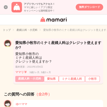
アプリでいつでもアクセス！
無料ダウンロード
ママに嬉しい！アプリ限定
キャンペーンも随時配信中！
女性専用匿名QA
アプリ・情報サ
トップ
産婦人科・小児科
愛知県小牧市のミナミ産婦人科はクレジット使えます
イト
愛知県小牧市のミナミ産婦人科はクレジット使えます
か?
愛知県小牧市の
ミナミ産婦人科は
クレジット使えますか？
最終更新：2022年3月6日
ママリ🔰
3歳2ヶ月, 3歳2ヶ月
産婦人科・小児科
愛知県
ミナミ産婦人科
小牧市
この質問への回答
（全2件）
ゆーママ