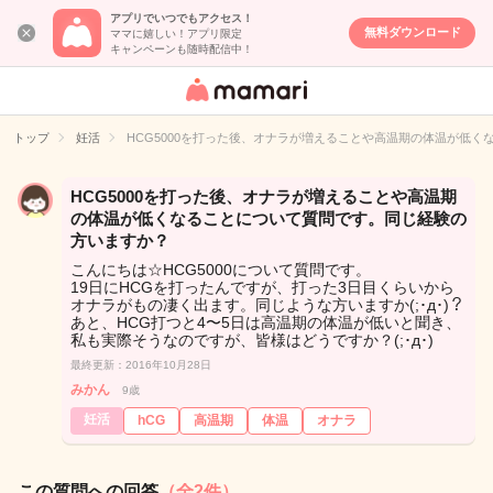
アプリでいつでもアクセス！
無料ダウンロード
ママに嬉しい！アプリ限定
キャンペーンも随時配信中！
女性専用匿名QA
アプリ・情報サ
トップ
妊活
HCG5000を打った後、オナラが増えることや高温期の体温が低
イト
HCG5000を打った後、オナラが増えることや高温期
の体温が低くなることについて質問です。同じ経験の
方いますか？
こんにちは☆HCG5000について質問です。
19日にHCGを打ったんですが、打った3日目くらいから
オナラがもの凄く出ます。同じような方いますか(;･д･)？
あと、HCG打つと4〜5日は高温期の体温が低いと聞き、
私も実際そうなのですが、皆様はどうですか？(;･д･)
最終更新：2016年10月28日
みかん
9歳
妊活
hCG
高温期
体温
オナラ
この質問への回答
（全2件）