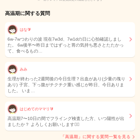
高温期に関する質問
はな🔰
6w-7wつわりの波 現在7w3d、7w1dの日に心拍確認しまし
た。 6w後半〜昨日まではずっと胃の気持ち悪さとたたかっ
て、食べるもの…
みみ
生理が終わった2週間後の今日生理？出血があり(少量の塊り
あり) 子宮、下っ腹がチクチク重い感じが昨日、今日ありま
した。 いま…
はじめてのママリ🔰
高温期7〜10日の間でフライング検査した方、いつ陽性が出
ましたか？ よろしくお願いします🙇‍♀️
「高温期」に関する質問一覧を見る