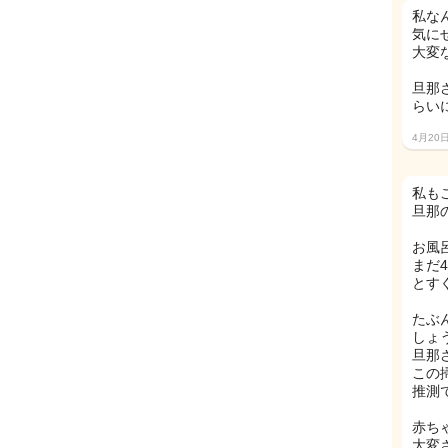
私な
気に
大変
旦那
らい
4月20
私も
旦那
お風
まだ
とす
たぶ
しょ
旦那
この
推測
赤ち
大変