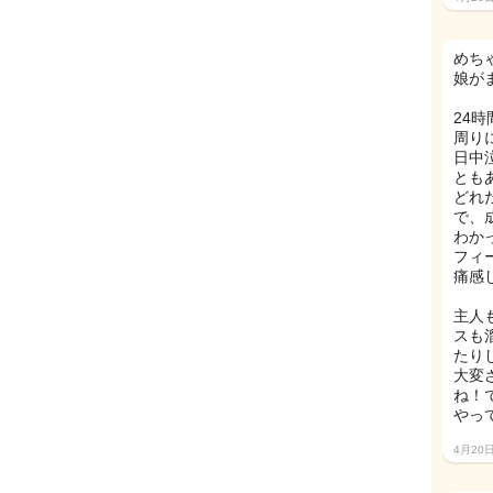
めち
娘が
24
周り
日中
とも
どれ
で、
わか
フィ
痛感
主人
スも
たり
大変
ね！
やっ
4月20