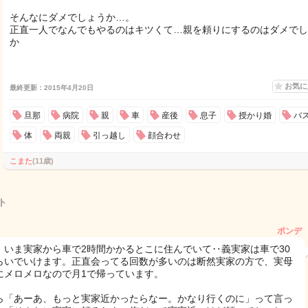
そんなにダメでしょうか…。
正直一人でなんでもやるのはキツくて…親を頼りにするのはダメでし
か
お気
最終更新：2015年4月20日
旦那
病院
親
車
産後
息子
授かり婚
バ
体
両親
引っ越し
顔合わせ
こまた
(11歳)
ト
ポンデ
、いま実家から車で2時間かかるとこに住んでいて‥義実家は車で30
らいでいけます。正直会ってる回数が多いのは断然実家の方で、実母
にメロメロなので月1で帰っています。
ら「あーあ、もっと実家近かったらなー。かなり行くのに」って言っ