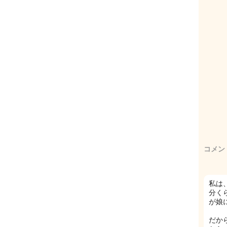
コメン
私は
分く
が娘
だか