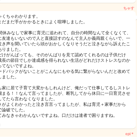
ちゃす
ゃくちゃわかります。
まだまだ手がかかるときによく喧嘩しました。
時間休みなしで家事に育児に追われて、自分の時間なんて全くなくて、
に友達もいないので人と直接話すのなんて主人か義両親くらいで、一
泣き声を聞いていたら頭がおかしくなりそうだと泣きながら訴えたこ
ありました。
だけがんばっても、そのがんばりを見て認めてくれるのは子供だけ
成長の節目でしか達成感を得られない生活がどれだけストレスなのか
ってないですよね。
ードバックがないことがこんなにもやる気に繋がらないんだと改めて
しました。
も家に居て子育て大変かもしれんけど、俺だって仕事してるしストレ
溜まる！！なんて言ってましたが、断乳してから休日に一日育児させ
してたら言わなくなりました。
さがよくわかったと泣き言言ってましたが、私は育児＋家事だから
で論破でした。
てみなきゃわかんないですよね。口だけは達者で困りますね。
日
epi＊