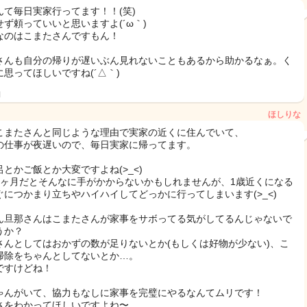
んて毎日実家行ってます！！(笑)
せず頼っていいと思いますよ(´ω｀)
なのはこまたさんですもん！
さんも自分の帰りが遅いぶん見れないこともあるから助かるなぁ。く
に思ってほしいですね(´△｀)
日
ほしりな
こまたさんと同じような理由で実家の近くに住んでいて、
の仕事が夜遅いので、毎日実家に帰ってます。
呂とかご飯とか大変ですよね(>_<)
4ヶ月だとそんなに手がかからないかもしれませんが、1歳近くになる
ぐにつかまり立ちやハイハイしてどっかに行ってしまいます(>_<)
ん旦那さんはこまたさんが家事をサボってる気がしてるんじゃないで
うか？
さんとしてはおかずの数が足りないとか(もしくは好物が少ない)、こ
掃除をちゃんとしてないとか…。
ですけどね！
ゃんがいて、協力もなしに家事を完璧にやるなんてムリです！
さをわかってほしいですよね〜