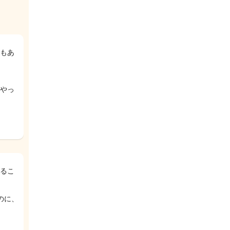
もあ
やっ
るこ
のに、