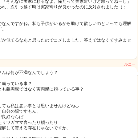
、「そんなに実家に頼るなよ。俺だって実家近いけど頼ってねーし」
われ、次引っ越す時は実家寄りが良かったのに反対されました（；
）
でなんですかね。私も子供がいるから助けて欲しいのといっても理解
ず。
だか似てるなあと思ったのでコメしました。答えではなくてすみませ
日
ルニー
さんは何が不満なんでしょう？
に頼っている事？
とも義両親ではなく実両親に頼っている事？
しても私は悪い事とは思いませんけどね◡̈
て自分の親ですもん、
が良好ならば
たりワガママ言ったり頼ったり
理解して貰える存在じゃないですか。