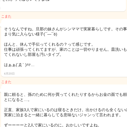
日
こまた
そうなんですね。旦那の妹さんがシンママで実家暮らしです。その事
まり気に入らない様子(¯―¯٥)
ほんと、休んで手伝ってくれるの？って感じです。
仕事は頑張ってくれてますが、家のことは一切やりません。皿洗いも
てくれないし部屋も汚いタイプ。
はぁぁ(´Д｀)ﾊｧ…
4月20日
こまた
親に頼ると、孫のために何か買ってくれたりするからお金の面でも頼
とになると…。
正直、家族3人で家にいるのは寝るときだけ。出かけるのも全くない
実家に泊まると一緒に暮らしてる意味ないジャンって言われます。
ずーーーーと2人で家にいるのに。おかしいですよね。