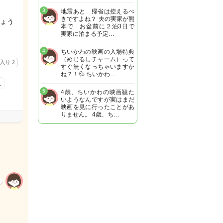
3
地震あと 帰省は控えるべ
きですよね？ 夫の実家が熊
ょう
本で お盆前に２泊3日で
実家に泊まる予定…
4
ちいかわの映画の入場特典
（めじるしチャーム）って
に入り
2
すぐ無くなっちゃいますか
ね？！💦 ちいかわ…
ス
5
4歳、ちいかわの映画観た
いようなんですが実はまだ
映画を見に行ったことがあ
りません。 4歳、ち…