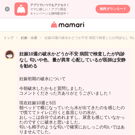
アプリでいつでもアクセス！
無料ダウンロード
ママに嬉しい！アプリ限定
キャンペーンも随時配信中！
女性専用匿名QA
アプリ・情報サ
トップ
妊娠・出産
妊娠10週の破水かどうか不安 病院で検査したが内診なし 
イト
妊娠10週の破水かどうか不安 病院で検査したが内診
なし 匂いや色、量が異常 心配しているが医師は安静
を勧める
妊娠初期の破水について
今朝破水したかもと質問しました。
コメントくださった方ありがとうございました！
現在妊娠10週と5日
朝ベッドで横になっていたら水が出てきたのを感じたの
で慌ててトイレに行くと血混じりの水が。
おしっこは自分で止めれますし、尿意も感じていなかっ
たのですぐに破水と思いました。
匂いも精子のような匂いで確実におしっこの匂いではあ
りませんでした。