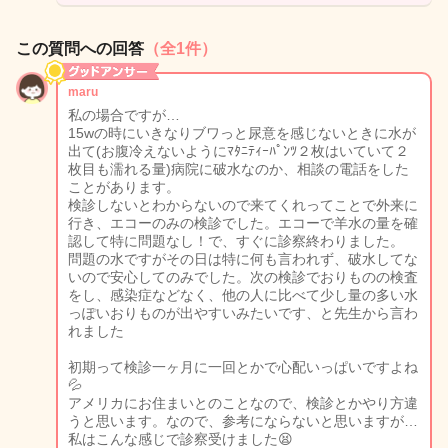
この質問への回答
（全1件）
maru
私の場合ですが…
15wの時にいきなりブワっと尿意を感じないときに水が
出て(お腹冷えないようにﾏﾀﾆﾃｨｰﾊﾟﾝﾂ２枚はいていて２
枚目も濡れる量)病院に破水なのか、相談の電話をした
ことがあります。
検診しないとわからないので来てくれってことで外来に
行き、エコーのみの検診でした。エコーで羊水の量を確
認して特に問題なし！で、すぐに診察終わりました。
問題の水ですがその日は特に何も言われず、破水してな
いので安心してのみでした。次の検診でおりものの検査
をし、感染症などなく、他の人に比べて少し量の多い水
っぽいおりものが出やすいみたいです、と先生から言わ
れました
初期って検診一ヶ月に一回とかで心配いっぱいですよね
💦
アメリカにお住まいとのことなので、検診とかやり方違
うと思います。なので、参考にならないと思いますが…
私はこんな感じで診察受けました😫