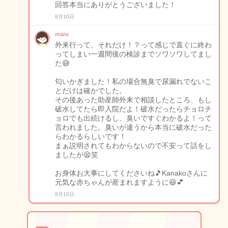
回答本当にありがとうございました！
8月10日
maru
外来行って、それだけ！？って感じで直ぐに終わ
ってしまい一週間後の検診までソワソワしてまし
た😅
匂いかぎました！私の場合無臭で尿漏れでないこ
とだけは確かでした。
その後あった助産師外来で相談したところ、もし
破水してたら即入院だよ！破水だったらチョロチ
ョロでも出続けるし、臭いですぐわかるよ！って
言われました。臭いが違うから本当に破水だった
らわかるらしいです！
まぁ説明されてもわからないので不安って話をし
ましたが😫笑
お身体お大事にしてくださいね🎵Kanakoさんに
元気な赤ちゃんが産まれますように😆💕
8月10日