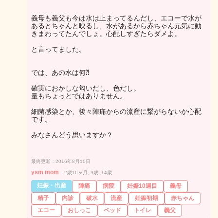
義母も義父も今は水は止まってるんだし、エコーで水が
あるとちゃんと映るし、水があるから赤ちゃん元気に動
きまわってたんでしょ。心配しすぎたらダメよ。
と言ってました。
では、あの水は何⁈
確実におかしな匂いだし、色だし。
量もちょっとではありません。
細菌感染とか、後々陣痛からの流産に繋がらないか心配
です。
みなさんどう思いますか？
最終更新：2016年8月10日
ysm mom
2歳10ヶ月, 9歳, 14歳
妊娠・出産
陣痛
病院
妊娠10週目
義母
精子
内診
破水
流産
妊娠初期
赤ちゃん
エコー
おしっこ
ベッド
トイレ
義父