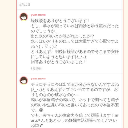
8月10日
ysm mom
経験談をありがとうございます！
もし、羊水が減っていれば内診とゆう流れだった
のでしょうか…
出た水の匂いとか嗅がれましたか？
水っぽいおりものにしては大量すぎて心配ですよ
ねヽ(；▽；)ノ
とりあえず、明後日検診があるのでそこまで安静
にしていようと思います(ﾉ_･､)
回答ありがとうございました！
8月10日
ysm mom
チョロチョロ今は出てるか分からないんですよね
(ﾉ_･､)とりあえずナプキン当ててるのですが、お
りものなのか破水なのか…
匂いが本当精子の匂いで、ネットで調べても精子
の匂いや生臭い匂いと書いてあったので本当不安
で…😭
でも、赤ちゃんの生命力を信じて頑張ります！m
aruさんもあと少しの妊婦生活頑張ってください
ね😊💕