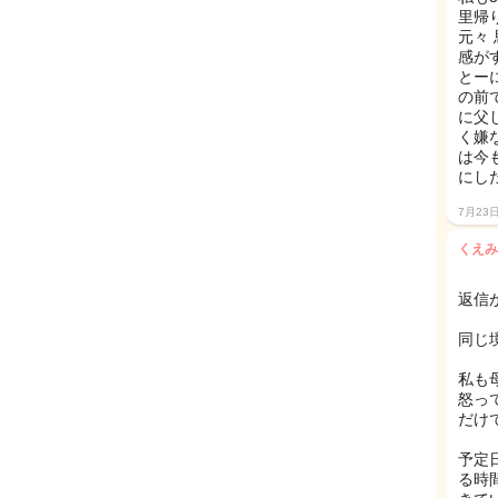
里帰
元々
感が
とー
の前
に父
く嫌
は今
にした
7月23
くえみ
返信
同じ
私も
怒っ
だけで
予定
る時