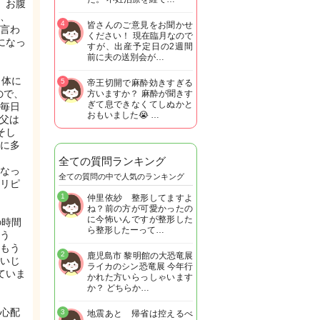
、お腹
、
4
皆さんのご意見をお聞かせ
言わ
ください！ 現在臨月なので
になっ
すが、出産予定日の2週間
前に夫の送別会が…
自体に
5
帝王切開で麻酔効きすぎる
ので、
方いますか？ 麻酔が聞きす
ぎて息できなくてしぬかと
毎日
おもいました😭 …
、父は
そし
に多
全ての質問ランキング
なっ
全ての質問の中で人気のランキング
リピ
1
仲里依紗 整形してますよ
ね？前の方が可愛かったの
に今怖いんですが整形した
の時間
ら整形したーって…
う
もう
2
鹿児島市 黎明館の大恐竜展
いじ
ライカのシン恐竜展 今年行
ていま
かれた方いらっしゃいます
か？ どちらか…
心配
3
地震あと 帰省は控えるべ