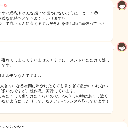
ーる
ですね😅私もそんな感じで傷つけないようにしました😅
主義な気持ちとてもよくわかります✨
少しで赤ちゃんに会えますね❤それを楽しみに頑張って下さ
日
が遅れてしまってすいません！すぐにコメントいただけて嬉し
たです。
りホルモンなんですよね..
2人きりになる昼間は出かけたくても暑すぎて散歩にいけない
が多いのですが、枕作戦、実行しています。
に冷たくして傷つけたくないので、2人きりの時はあまり近く
かないようにしたりして、なんとかバランスを取っています！
日
el
31wからかな？