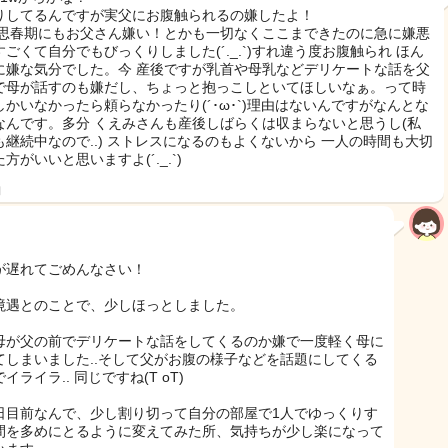
りしてるんですが実父にお腹触られるの嫌したよ！
 思春期にもお父さん嫌い！とかも一切なくここまできたのに急に嫌悪
すごくて自分でもびっくりしました(´._.`)すれ違う度お腹触られ ほん
に嫌な気分でした。今 産後ですが乳首や母乳などデリケートな話を父
で母が話すのも嫌だし、ちょっと抱っこしといてほしいなぁ。って時
しかいなかったら頼らなかったり(´･ω･`)理由はないんですがなんとな
なんです。多分 くえみさんも産後しばらくは収まらないと思うし(私
も継続中なので..) ストレスになるのもよくないから 一人の時間も大切
方がいいと思いますよ(´._.`)
日
が遅れてごめんなさい！
境遇とのことで、少しほっとしました。
母が父の前でデリケートな話をしてくるのか嫌で一度軽く母に
てしまいました..そして父がお腹の様子などを話題にしてくる
イライラ.. 同じですね(T oT)
日目前なんで、少し割り切って自分の部屋で1人でゆっくりす
間を多めにとるように変えてみた所、気持ちが少し楽になって