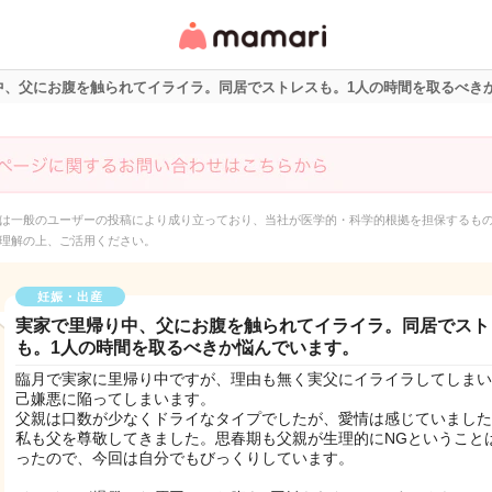
女性専用匿名QAアプ
リ・情報サイト
中、父にお腹を触られてイライラ。同居でストレスも。1人の時間を取るべき
は一般のユーザーの投稿により成り立っており、当社が医学的・科学的根拠を担保するも
理解の上、ご活用ください。
妊娠・出産
実家で里帰り中、父にお腹を触られてイライラ。同居でスト
も。1人の時間を取るべきか悩んでいます。
臨月で実家に里帰り中ですが、理由も無く実父にイライラしてしまい
己嫌悪に陥ってしまいます。
父親は口数が少なくドライなタイプでしたが、愛情は感じていました
私も父を尊敬してきました。思春期も父親が生理的にNGということ
ったので、今回は自分でもびっくりしています。