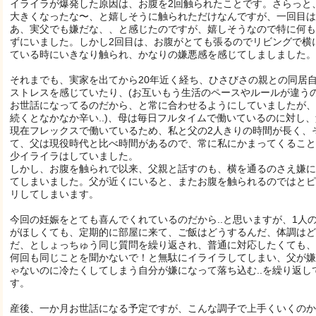
イライラが爆発した原因は、お腹を2回触られたことです。さらっと
大きくなったな〜、と嬉しそうに触られただけなんですが、一回目は
あ、実父でも嫌だな、、と感じたのですが、嬉しそうなので特に何も
ずにいました。しかし2回目は、お腹がとても張るのでリビングで横
ている時にいきなり触られ、かなりの嫌悪感を感じてしましました。
それまでも、実家を出てから20年近く経ち、ひさびさの親との同居
ストレスを感じていたり、(お互いもう生活のペースやルールが違う
お世話になってるのだから、と常に合わせるようにしていましたが、
続くとなかなか辛い..)、母は毎日フルタイムで働いているのに対し
現在フレックスで働いているため、私と父の2人きりの時間が長く、
て、父は現役時代と比べ時間があるので、常に私にかまってくること
少イライラはしていました。
しかし、お腹を触られで以来、父親と話すのも、横を通るのさえ嫌に
てしまいました。父が近くにいると、またお腹を触られるのではとピ
リしてしまいます。
今回の妊娠をとても喜んでくれているのだから..と思いますが、1人
がほしくても、定期的に部屋に来て、ご飯はどうするんだ、体調はど
だ、としょっちゅう同じ質問を繰り返され、普通に対応したくても、
何回も同じことを聞かないで！と無駄にイライラしてしまい、父が嫌
ゃないのに冷たくしてしまう自分が嫌になって落ち込む..を繰り返し
す。
産後、一か月お世話になる予定ですが、こんな調子で上手くいくのか