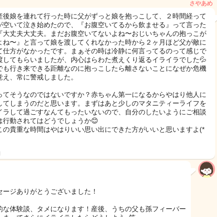
さやあめ
産後娘を連れて行った時に父がずっと娘を抱っこして、２時間経って
が空いて泣き始めたので、『お腹空いてるから飲ませる』って言った
『大丈夫大丈夫。まだお腹空いてないよね〜おじいちゃんの抱っこが
よね〜』と言って娘を渡してくれなかった時から２ヶ月ほど父が敵に
て仕方がなかったです。まぁその時は冷静に何言ってるのって感じで
渡してもらいましたが、内心はらわた煮えくり返るイライラでした💦
でも行き来できる距離なのに抱っこしたら離さないことになぜか危機
覚え、常に警戒しました。
ってそうなのではないですか？赤ちゃん第一になるからやはり他人に
してしまうのだと思います。まずはあと少しのマタニティーライフを
イラして過ごすなんてもったいないので、自分のしたいようにご相談
は行動されてはどうでしょうか😊
この貴重な時間はやはりいい思い出にできた方がいいと思いますよ(*
日
セージありがとうございました！
的な体験談、タメになります！産後、うちの父も孫フィーバー