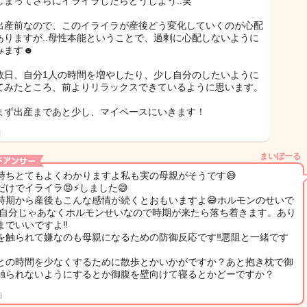
しまってさらにイライラしたらどうしよう..笑
出産前なので、このイライラが産後どう変化していくのが心配
ありますが..母性本能ということで、過剰に心配しないように
みます☻
数日、自分1人の時間を増やしたり、少し自分のしたいように
てみたところ、前よりリラックスできているように思います。
まず出産まであと少し、マイペースにいきます！
日
まいぼーる
持ちとてもよくわかりますよ私も実の母親がそうです😅
だけでイライラ😡⚡しました😅
時期から産後もこんな感情が続くとおもいますよ😅ホルモンのせいで
。自分じゃあなくホルモンせいなので時期が来たら落ち着きます。あり
までいいですよ‼
を触られて嫌なのも母親になるための防御反応です‼悪阻と一緒です
との時間を少なくするために散歩とかいかがですか？あと抱き枕で御
触られないようにするとか御腹を壁向けて寝るとかどーですか？
日