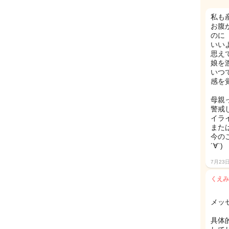
私も
お腹
のに
いい
思え
娘を
いつ
感を
母親
警戒
イラ
また
今の
´∀`)
7月23
くえみ
メッ
具体