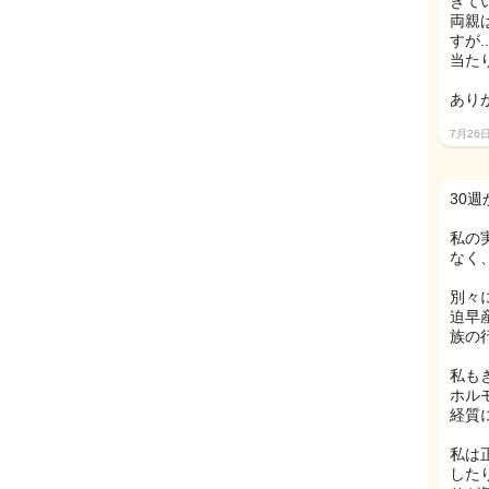
きて
両親
すが.
当た
あり
7月26
30
私の
なく
別々
迫早
族の
私も
ホル
経質
私は
した