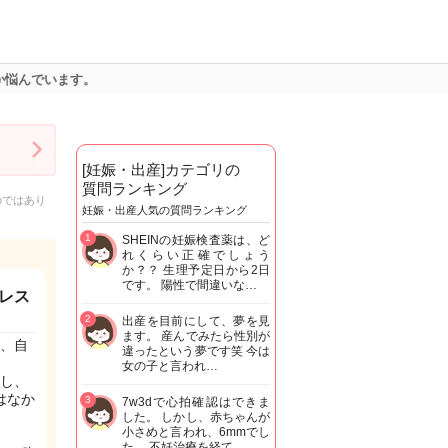
か悩んでいます。
[妊娠・出産]カテゴリの
質問ランキング
のではあり
妊娠・出産人気の質問ランキング
1
SHEINの妊娠検査薬は、ど
れくらい正確でしょう
か？？ 生理予定日から2日
です。 陽性で間違いな…
レス
2
出産を目前にして、夢を見
ます。 産んでみたら性別が
、自
違ったという夢です笑 今は
女の子と言われ…
し、
はなか
3
7w3dで心拍確認はできま
した。 しかし、赤ちゃんが
小さめと言われ、6mmでし
た。 不妊治療を経て…