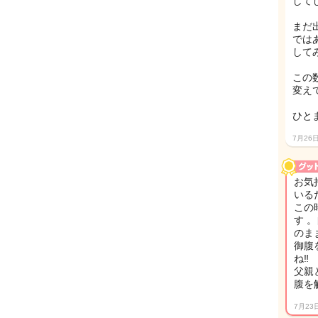
して
まだ
では
して
この
変え
ひと
7月26
お気
いる
この
す 
のま
御腹
ね‼
父親
腹を
7月23