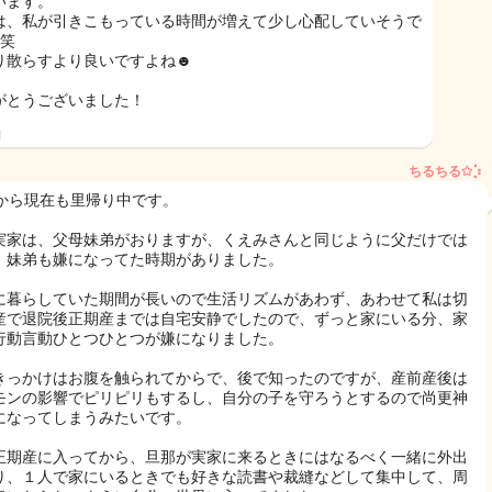
います。
は、私が引きこもっている時間が増えて少し心配していそうで
.笑
り散らすより良いですよね☻
がとうございました！
日
ちるちる✩︎⡱
週から現在も里帰り中です。
実家は、父母妹弟がおりますが、くえみさんと同じように父だけでは
、妹弟も嫌になってた時期がありました。
に暮らしていた期間が長いので生活リズムがあわず、あわせて私は切
産で退院後正期産までは自宅安静でしたので、ずっと家にいる分、家
行動言動ひとつひとつが嫌になりました。
きっかけはお腹を触られてからで、後で知ったのですが、産前産後は
モンの影響でピリピリもするし、自分の子を守ろうとするので尚更神
になってしまうみたいです。
正期産に入ってから、旦那が実家に来るときにはなるべく一緒に外出
り、１人で家にいるときでも好きな読書や裁縫などして集中して、周