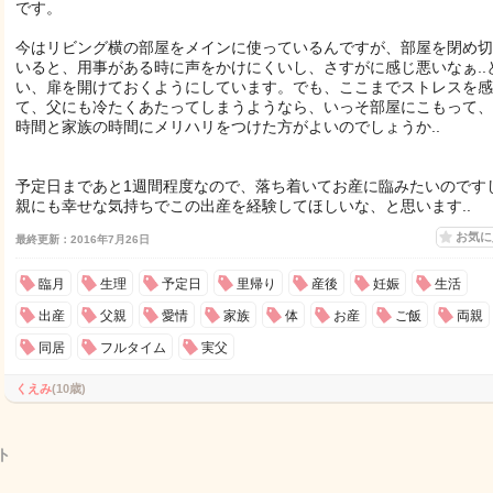
です。
今はリビング横の部屋をメインに使っているんですが、部屋を閉め切
いると、用事がある時に声をかけにくいし、さすがに感じ悪いなぁ..
い、扉を開けておくようにしています。でも、ここまでストレスを感
て、父にも冷たくあたってしまうようなら、いっそ部屋にこもって、
時間と家族の時間にメリハリをつけた方がよいのでしょうか..
予定日まであと1週間程度なので、落ち着いてお産に臨みたいのです
親にも幸せな気持ちでこの出産を経験してほしいな、と思います..
お気
最終更新：2016年7月26日
臨月
生理
予定日
里帰り
産後
妊娠
生活
出産
父親
愛情
家族
体
お産
ご飯
両親
同居
フルタイム
実父
くえみ
(10歳)
ト