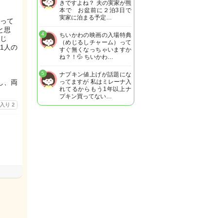
きですよね？ 夫の実家が熊
本で お盆前に２泊3日で
実家に泊まる予定…
って
と思
4
ちいかわの映画の入場特典
じ
（めじるしチャーム）って
1人の
すぐ無くなっちゃいますか
ね？！💦 ちいかわ…
5
ナプキン値上げが話題にな
し、両
ってますが 私はミレーナ入
れてるからもう1年以上ナ
プキン買ってない…
に入り
2