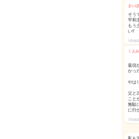
まいぼ
そう
平和
もう
い‼
7月26
くえみ
返信
かっ
やは
父と
こと
無駄
に行
7月26
私も