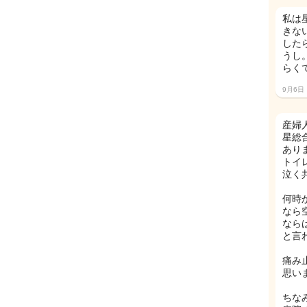
私は
きな
した
うし
らく
9月6日
産婦
星総
あり
トイ
泣く共同
何時
なら
なら
と言
痛み
思い
ちな