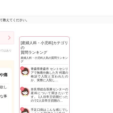
て教えてください。
[産婦人科・小児科]カテゴリ
の
のではあり
質問ランキング
産婦人科・小児科人気の質問ランキン
グ
1
青森県青森市 セントセシリ
アで無痛分娩した方 何週の
や痛
検診で入院と言われたの
か、実際に入院し…
欲し
2
奈良県総合医療センターの
産科について聞きたいで
な事
す。 1人目帝王切開だった
ので2人目帝王切開の…
3
手足口病はこんな感じでし