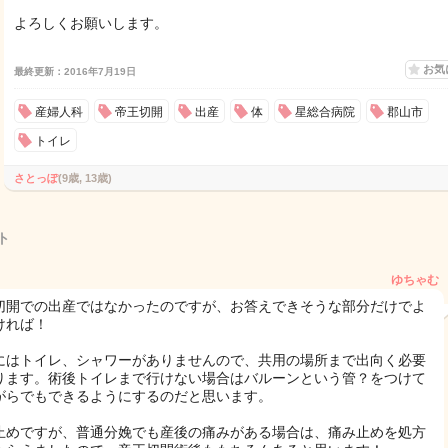
よろしくお願いします。
お気
最終更新：2016年7月19日
産婦人科
帝王切開
出産
体
星総合病院
郡山市
トイレ
さとっぽ
(9歳, 13歳)
ト
ゆちゃむ
切開での出産ではなかったのですが、お答えできそうな部分だけでよ
ければ！
にはトイレ、シャワーがありませんので、共用の場所まで出向く必要
ります。術後トイレまで行けない場合はバルーンという管？をつけて
がらでもできるようにするのだと思います。
止めですが、普通分娩でも産後の痛みがある場合は、痛み止めを処方