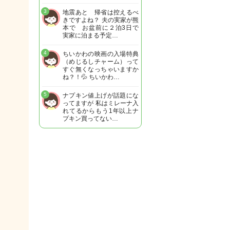
3
地震あと 帰省は控えるべ
きですよね？ 夫の実家が熊
本で お盆前に２泊3日で
実家に泊まる予定…
4
ちいかわの映画の入場特典
（めじるしチャーム）って
すぐ無くなっちゃいますか
ね？！💦 ちいかわ…
5
ナプキン値上げが話題にな
ってますが 私はミレーナ入
れてるからもう1年以上ナ
プキン買ってない…