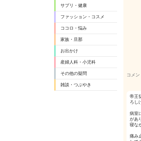
サプリ・健康
ファッション・コスメ
ココロ・悩み
家族・旦那
お出かけ
産婦人科・小児科
その他の疑問
コメン
雑談・つぶやき
帝王
ろし
病室
があ
寝な
痛み