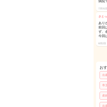
病院
7月31
さとっ
あり
前回
ず、
今回
8月2日
お
出
帝
産
出