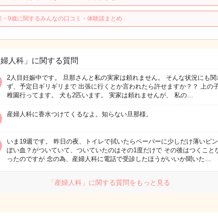
産・9歳に関するみんなの口コミ・体験談まとめ
産婦人科」に関する質問
2人目妊娠中です。 旦那さんと私の実家は頼れません。 そんな状況にも関
ず、予定日ギリギリまで 出張に行くとか言われたら許せますか？？ 上の
稚園行ってます。 犬も2匹います。 実家は頼れませんが、 私の…
産婦人科に香水つけてくるなよ。知らない旦那様。
いま19週です。 昨日の夜、トイレで拭いたらペーパーに少しだけ薄いピ
ぽい血？がついていて、ついていたのはその1度だけで その後はつくこと
ったのですが 念の為、産婦人科に電話で受診したほうがいいか聞いた…
「産婦人科」に関する質問をもっと見る