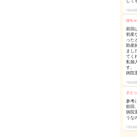
して
7月19
ゆちゃ
前回
初産
った
助産
まし
てく
私個
す。
病院
7月19
さとっ
参考
前回
病院
うな
7月19