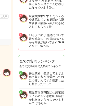
ょうか？(写真あり) 昨日、
寝る前から足がこんな感じ
になっています😫…
4
現在妊娠中です！ そろそろ
に入り
今通院している病院から済
生会新潟病院へ紹介状を記
入してもらって転…
5
11ヶ月コロナ感染について
娘が感染し、昨日のおひる
から高熱が続いてます 39.6
とかで、体もあ…
全ての質問ランキング
全ての質問の中で人気のランキング
1
仲里依紗 整形してますよ
ね？前の方が可愛かったの
に今怖いんですが整形した
ら整形したーって…
2
鹿児島市 黎明館の大恐竜展
ライカのシン恐竜展 今年行
かれた方いらっしゃいます
か？ どちらか…