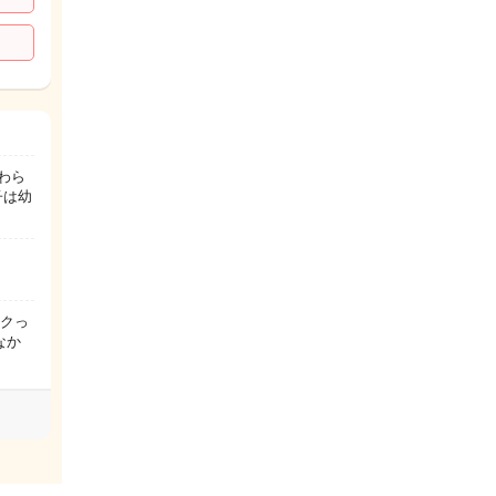
わら
子は幼
ンクっ
なか