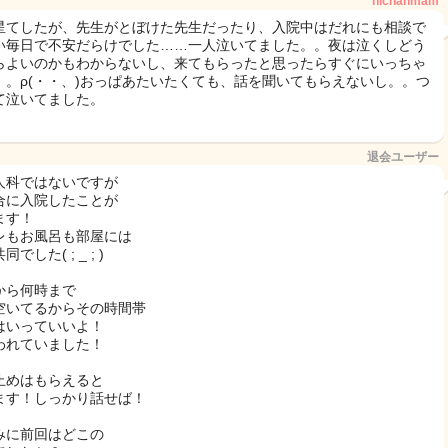
hichanmam
星てしたが、先生がとぼけた先生だったり、入院中はだれにも相談で
い毎日で不安だらけでした……一人泣いてました。。夜は泣くしどう
らよいのかもわからないし、来てもらったと思ったらすぐにいっちゃ
。。ρ(・・、)おっぱあたいたくても、話を聞いてもらえないし。。つ
て泣いてました。
退会ユーザー
人科ではないですが
合に入院したことが
ます！
レもお風呂も部屋には
でした( ; _ ; )
から何時まで
空いてるからその時間帯
はいっていいよ！
われていました！
止めはもらえると
ます！しっかり話せば！
みに前回はどこの