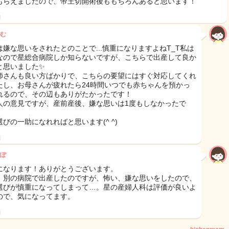
もらえましたので、帝王切開術後ももちろんあると思います！
日
む
は嫌な思いをされたとのことで...慎重になりますよねT_T私は
なので星総合病院しか知らないですが、こちらで出産して良か
と思いました✨
師さんも良い方ばかりで、こちらの要望にはすぐ対応してくれ
たし、お母さんが疲れたら24時間いつでも赤ちゃんを預かっ
れるので、その辺もありがたかったです！
人の意見ですが、産前産後、嫌な思いは1度もしなかったで
選びの一助になれればと思います(^ ^)
日
ぽ
になります！ありがとうございます。
、別の病院で出産したのですが、怖い、嫌な思いをしたので、
選びが慎重になってしまって…。星の産婦人科は評価が良いよ
ので、気になってます。
日