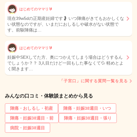
はじめてのママリ🔰
現在39w5dの正期産妊婦です🤰 いつ陣痛がきてもおかしくな
い状態なのですが、いまだにおしるしや破水がない状態で
す。前駆陣痛は…
はじめてのママリ🔰
妊娠中SEXしてた方、奥につかえてしまう場合はどうするん
でしょうか？？ 3人目だけど一回もした事なくて💦 軽めとよ
く聞きます…
「子宮口」に関する質問一覧を見る
みんなの口コミ・体験談まとめから見る
陣痛・おしるし・初産
陣痛・妊娠38週目・いつ
陣痛・妊娠38週目・前
陣痛・妊娠38週目・張り
病院・妊娠38週目