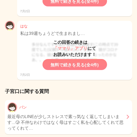
無料で続きを見る(全4件)
7月2日
はな
私は39週ちょうどで生まれまし…
この回答の続きは
「ママリ」アプリ
にて
お読みいただけます！
無料で続きを見る(全4件)
7月2日
子宮口に関する質問
パン
最近母のLINEが少しストレスで素っ気なく返してしまいま
す...🥲 不仲なわけではなく母はすごく私を心配してくれて思
ってくれて…