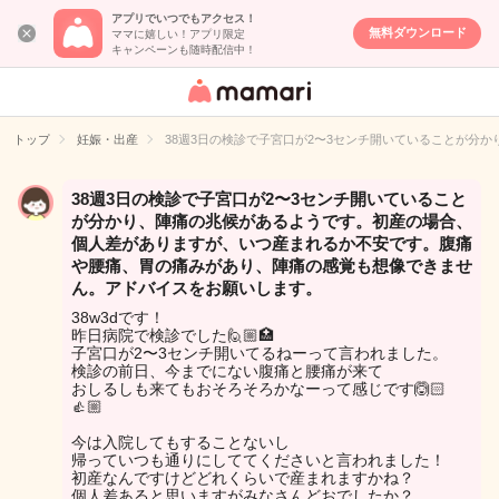
アプリでいつでもアクセス！
無料ダウンロード
ママに嬉しい！アプリ限定
キャンペーンも随時配信中！
女性専用匿名QA
アプリ・情報サ
トップ
妊娠・出産
38週3日の検診で子宮口が2〜3センチ開いていることが
イト
38週3日の検診で子宮口が2〜3センチ開いていること
が分かり、陣痛の兆候があるようです。初産の場合、
個人差がありますが、いつ産まれるか不安です。腹痛
や腰痛、胃の痛みがあり、陣痛の感覚も想像できませ
ん。アドバイスをお願いします。
38w3dです！
昨日病院で検診でした🙋🏼🏥
子宮口が2〜3センチ開いてるねーって言われました。
検診の前日、今までにない腹痛と腰痛が来て
おしるしも来てもおそろそろかなーって感じです🙆🏻
👍🏼
今は入院してもすることないし
帰っていつも通りにしててくださいと言われました！
初産なんですけどどれくらいで産まれますかね？
個人差あると思いますがみなさんどおでしたか？