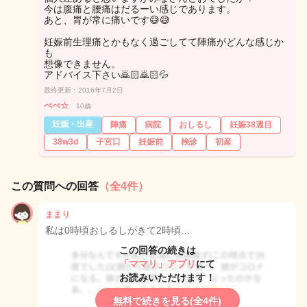
今は腹痛と腰痛はだるーい感じであります。
あと、胃が常に痛いです😅😅
妊娠前生理痛とかもなく過ごしてて陣痛がどんな感じか
も
想像できません。
アドバイス下さい🙇🏻🙇🏻💦
最終更新：2016年7月2日
べべ☆
10歳
妊娠・出産
陣痛
病院
おしるし
妊娠38週目
38w3d
子宮口
妊娠前
検診
初産
この質問への回答
（全4件）
ままり
私は0時頃おしるしがきて2時頃…
この回答の続きは
「ママリ」アプリ
にて
お読みいただけます！
無料で続きを見る(全4件)