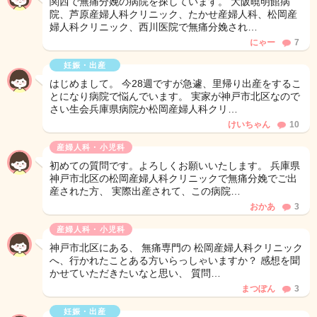
関西で無痛分娩の病院を探しています。 大阪暁明館病
院、芦原産婦人科クリニック、たかせ産婦人科、松岡産
婦人科クリニック、西川医院で無痛分娩され…
にゃー
7
妊娠・出産
はじめまして。 今28週ですが急遽、里帰り出産をするこ
とになり病院で悩んでいます。 実家が神戸市北区なので
さい生会兵庫県病院か松岡産婦人科クリ…
けいちゃん
10
産婦人科・小児科
初めての質問です。よろしくお願いいたします。 兵庫県
神戸市北区の松岡産婦人科クリニックで無痛分娩でご出
産された方、 実際出産されて、この病院…
おかあ
3
産婦人科・小児科
神戸市北区にある、 無痛専門の 松岡産婦人科クリニック
へ、行かれたことある方いらっしゃいますか？ 感想を聞
かせていただきたいなと思い、 質問…
まつぽん
3
妊娠・出産