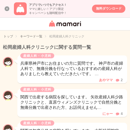
アプリでいつでもアクセス！
無料ダウンロード
ママに嬉しい！アプリ限定
キャンペーンも随時配信中！
女性専用匿名QA
アプリ・情報サ
トップ
キーワード一覧
松岡産婦人科クリニック
イト
松岡産婦人科クリニックに関する質問一覧
産婦人科・小児科
兵庫県神戸市にお住まいの方に質問です。 神戸市の産婦
人科で、無痛分娩を行なっているおすすめの産婦人科が
ありましたら教えていただきたいです。 …
あやママ
2
産婦人科・小児科
関西で出産する病院を探しています。 矢吹産婦人科少路
クリニックと、直原ウィメンズクリニックで自然分娩と
無痛分娩で出産された方、お話伺えません…
にゃー
4
産婦人科・小児科